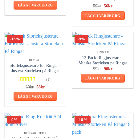
priset
priset
Betygsatt
LÄGG I VARUKORG
Det
Det
59
kr
56
kr
var:
är:
ursprungliga
nuvarande
4.00
av 5
69kr.
62kr.
priset
priset
LÄGG I VARUKORG
var:
är:
59kr.
56kr.
-16%
-9%
RINGAR
12-Pack Ringjusterare –
RINGAR
Minska Storleken på Ringar
Storleksjusterare för Ringar –
Det
Det
99
kr
90
kr
Justera Storleken på Ringar
ursprungliga
nuvarande
priset
priset
LÄGG I VARUKORG
(1)
var:
är:
99kr.
90kr.
Betygsatt
Det
Det
69
kr
58
kr
ursprungliga
nuvarande
4.00
av 5
priset
priset
LÄGG I VARUKORG
var:
är:
69kr.
58kr.
-9%
-18%
RINGAR HERR