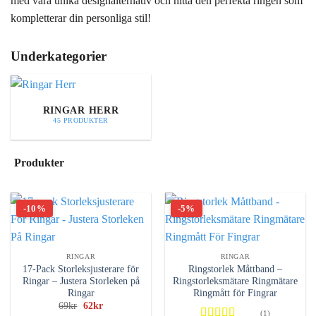
med våra unika designalternativ och hitta den perfekta ringen som
kompletterar din personliga stil!
Underkategorier
RINGAR HERR
45 PRODUKTER
Produkter
-10%
-5%
RINGAR
RINGAR
17-Pack Storleksjusterare för
Ringstorlek Måttband –
Ringar – Justera Storleken på
Ringstorleksmätare Ringmätare
Ringar
Ringmått för Fingrar
Det
Det
69
kr
62
kr
(1)
ursprungliga
nuvarande