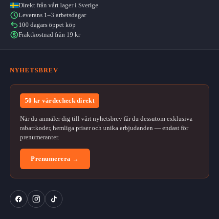
väljas
Direkt från vårt lager i Sverige
kan
Leverans 1–3 arbetsdagar
på
väljas
100 dagars öppet köp
produktsidan
på
Fraktkostnad från 19 kr
produktsidan
NYHETSBREV
50 kr värdecheck direkt
När du anmäler dig till vårt nyhetsbrev får du dessutom exklusiva
rabattkoder, hemliga priser och unika erbjudanden — endast för
prenumeranter.
Prenumerera →