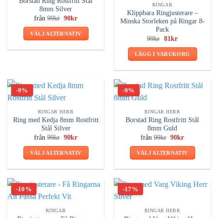
Borstad Ring Rostfritt Stål
RINGAR
8mm Silver
Klippbara Ringjusterare –
Det
Det
från
99
kr
90
kr
Minska Storleken på Ringar 8-
ursprungliga
nuvarande
Pack
priset
priset
VÄLJ ALTERNATIV
var:
är:
Det
Det
99
kr
81
kr
99kr.
90kr.
ursprungliga
nuvarande
Den
priset
priset
LÄGG I VARUKORG
här
var:
är:
99kr.
81kr.
produkten
har
flera
-9%
-9%
varianter.
De
RINGAR HERR
RINGAR HERR
olika
Ring med Kedja 8mm Rostfritt
Borstad Ring Rostfritt Stål
alternativen
Stål Silver
8mm Guld
kan
Det
Det
Det
Det
från
99
kr
90
kr
från
99
kr
90
kr
ursprungliga
nuvarande
ursprungliga
nuvarande
väljas
priset
priset
priset
priset
VÄLJ ALTERNATIV
VÄLJ ALTERNATIV
var:
är:
var:
är:
på
99kr.
90kr.
99kr.
90kr.
Den
Den
produktsidan
här
här
produkten
produkten
-10%
-17%
har
har
flera
flera
RINGAR
RINGAR HERR
varianter.
varianter.