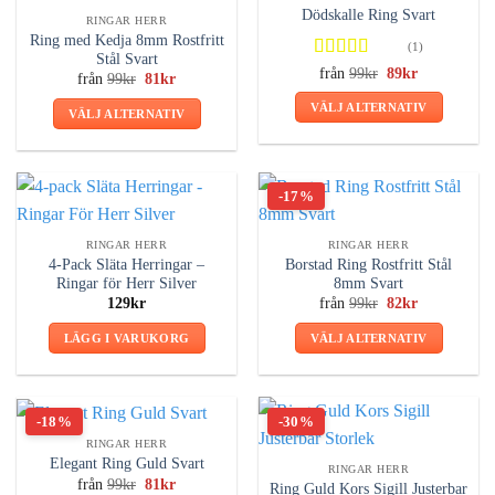
alternativen
Dödskalle Ring Svart
RINGAR HERR
kan
Ring med Kedja 8mm Rostfritt
(1)
väljas
Stål Svart
Betygsatt
Det
Det
från
99
kr
89
kr
Det
Det
från
99
kr
81
kr
på
ursprungliga
nuvarande
5.00
av 5
ursprungliga
nuvarande
priset
priset
produktsidan
priset
priset
VÄLJ ALTERNATIV
var:
är:
VÄLJ ALTERNATIV
var:
är:
99kr.
89kr.
Den
99kr.
81kr.
Den
här
här
produkten
produkten
-17%
har
har
flera
flera
RINGAR HERR
RINGAR HERR
varianter.
varianter.
4-Pack Släta Herringar –
Borstad Ring Rostfritt Stål
De
De
Ringar för Herr Silver
8mm Svart
olika
olika
Det
Det
129
kr
från
99
kr
82
kr
ursprungliga
nuvarande
alternativen
alternativen
priset
priset
LÄGG I VARUKORG
VÄLJ ALTERNATIV
kan
var:
är:
kan
99kr.
82kr.
Den
väljas
väljas
här
på
på
produkten
produktsidan
produktsidan
-18%
-30%
har
RINGAR HERR
flera
Elegant Ring Guld Svart
RINGAR HERR
varianter.
Det
Det
från
99
kr
81
kr
Ring Guld Kors Sigill Justerbar