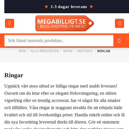
Skip
★
1-3 dagar leverans
★
to
content
Sök
efter:
HEM
/
ALLA PRODUKTER
/
MODE
/
SMYCKEN
/
RINGAR
Ringar
Upptäck vårt stora utbud av billiga ringar med snabb leverans!
Oavsett om du letar efter en elegant förlovningsring, en stilren
vigselring eller en trendig accessoar, har vi något för alla smaker
och tillfällen. Våra ringar är noggrant utvalda för att erbjuda både
kvalitet och stil till överkomliga priser. Handla enkelt online och få
din nya favoritring levererad direkt till dörren. Gör ett statement