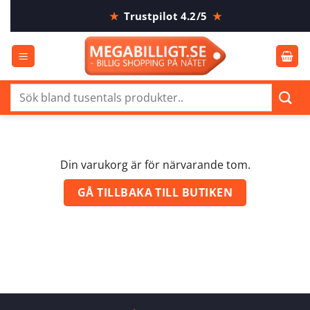
Skip
★
Trustpilot 4.2/5
★
to
content
Sök
efter:
Din varukorg är för närvarande tom.
GÅ TILLBAKA TILL BUTIKEN