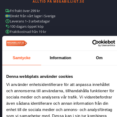
ALLTID PÅ MEGABILLIGT.SE
Fri frakt över 299 kr
Direkt från vårt lager i Sverige
Leverans 1–3 arbetsdagar
100 dagars öppet köp
Fraktkostnad från 19 kr
NYHETSBREV
Samtycke
Information
Om
50 kr värdecheck direkt
Denna webbplats använder cookies
När du anmäler dig till vårt nyhetsbrev får du dessutom
exklusiva rabattkoder, hemliga priser och unika erbjudanden
Vi använder enhetsidentifierare för att anpassa innehållet
— endast för prenumeranter.
och annonserna till användarna, tillhandahålla funktioner för
sociala medier och analysera vår trafik. Vi vidarebefordrar
Prenumerera →
även sådana identifierare och annan information från din
enhet till de sociala medier och annons- och analysföretag
som vi samarbetar med. Dessa kan i sin tur kombinera