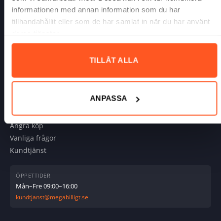
informationen med annan information som du har
tillhandahållit eller som de har samlat in när du har använt
deras tjänster.
INFORMATION
Om oss
TILLÅT ALLA
Allmänna villkor
Cookies
ANPASSA
KUNDSERVICE
Ångra köp
Vanliga frågor
Kundtjänst
ÖPPETTIDER
Mån–Fre 09:00–16:00
kundtjanst@megabilligt.se