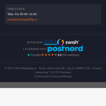
ÖPPETTIDER
Mån–Fre 09:00–16:00
kundtjanst@megabilligt.se
BETALNING
LEVERERAS MED
★★★★
★
Trustpilot
4.2
(934 omdömen)
© 2013–2026 Megabilligt.se · Nordic Online Sales AB · Org.nr 559098-7318 · Grönsta
Industriväg 7, 632 62 Eskilstuna
Cookie policy
Cookie-inställningar