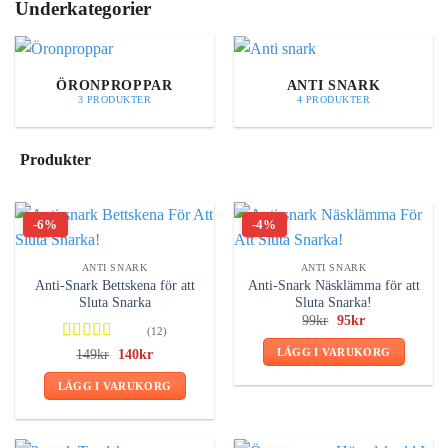
Underkategorier
ÖRONPROPPAR
ANTI SNARK
3 PRODUKTER
4 PRODUKTER
Produkter
-6%
-4%
ANTI SNARK
ANTI SNARK
Anti-Snark Bettskena för att
Anti-Snark Näsklämma för att
Sluta Snarka
Sluta Snarka!
Det
Det
99
kr
95
kr
(12)
ursprungliga
nuvarande
priset
priset
Betygsatt
LÄGG I VARUKORG
Det
Det
149
kr
140
kr
var:
är:
ursprungliga
nuvarande
4.17
av 5
99kr.
95kr.
priset
priset
LÄGG I VARUKORG
var:
är:
149kr.
140kr.