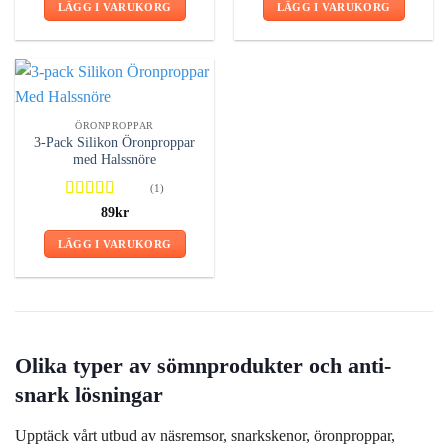
priset
priset
LÄGG I VARUKORG
LÄGG I VARUKORG
var:
är:
59kr.
41kr.
ÖRONPROPPAR
3-Pack Silikon Öronproppar
med Halssnöre
(1)
Betygsatt
89
kr
5.00
av 5
LÄGG I VARUKORG
Olika typer av sömnprodukter och anti-
snark lösningar
Upptäck vårt utbud av näsremsor, snarkskenor, öronproppar,