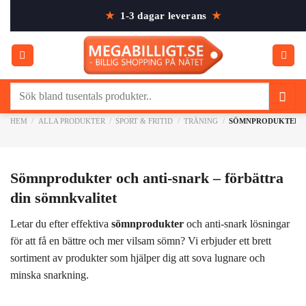
Skip
★
1-3 dagar leverans
★
to
content
Sök
efter:
HEM
/
ALLA PRODUKTER
/
SPORT & FRITID
/
TRÄNING
/
SÖMNPRODUKTER
Sömnprodukter och anti-snark – förbättra
din sömnkvalitet
Letar du efter effektiva
sömnprodukter
och anti-snark lösningar
för att få en bättre och mer vilsam sömn? Vi erbjuder ett brett
sortiment av produkter som hjälper dig att sova lugnare och
minska snarkning.