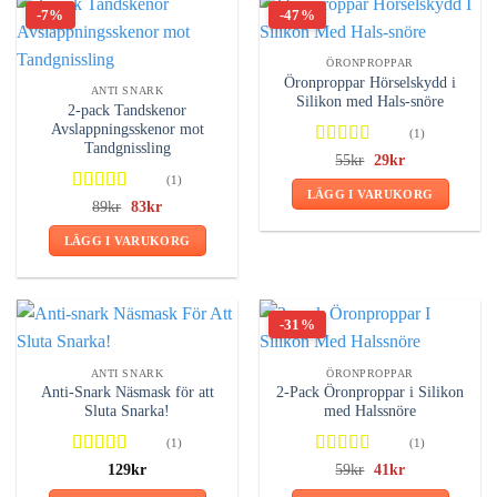
-7%
-47%
ÖRONPROPPAR
Öronproppar Hörselskydd i
ANTI SNARK
Silikon med Hals-snöre
2-pack Tandskenor
Avslappningsskenor mot
(1)
Tandgnissling
Betygsatt
Det
Det
55
kr
29
kr
ursprungliga
nuvarande
5.00
av 5
(1)
priset
priset
LÄGG I VARUKORG
var:
är:
Betygsatt
Det
Det
89
kr
83
kr
55kr.
29kr.
ursprungliga
nuvarande
5.00
av 5
priset
priset
LÄGG I VARUKORG
var:
är:
89kr.
83kr.
-31%
ANTI SNARK
ÖRONPROPPAR
Anti-Snark Näsmask för att
2-Pack Öronproppar i Silikon
Sluta Snarka!
med Halssnöre
(1)
(1)
Betygsatt
Betygsatt
Det
Det
129
kr
59
kr
41
kr
ursprungliga
nuvarande
5.00
av 5
4.00
av 5