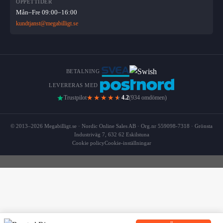
ÖPPETTIDER
Mån–Fre 09:00–16:00
kundtjanst@megabilligt.se
BETALNING
LEVERERAS MED
★★★★
★
Trustpilot
4.2
(934 omdömen)
© 2013–2026 Megabilligt.se · Nordic Online Sales AB · Org.nr 559098-7318 · Grönsta
Industriväg 7, 632 62 Eskilstuna
Cookie policy
Cookie-inställningar