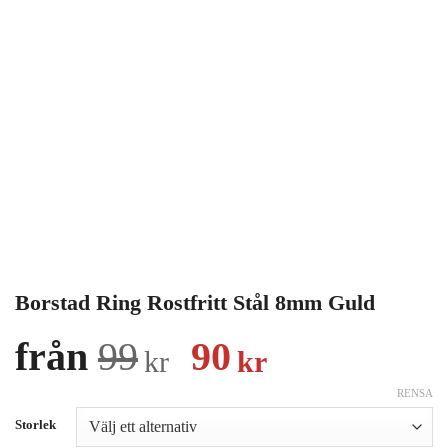
Borstad Ring Rostfritt Stål 8mm Guld
Det
Det
från
99
90
kr
kr
ursprungliga
nuvarand
RENSA
priset
priset
Storlek