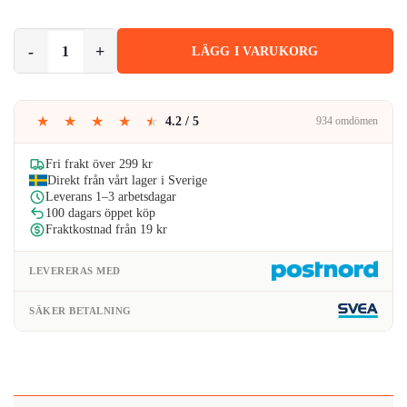
var:
är:
Borstad Ring Rostfritt Stål 8mm Guld mängd
99kr.
90kr.
LÄGG I VARUKORG
★
★
★
★
★
4.2 / 5
934 omdömen
Fri frakt över 299 kr
Direkt från vårt lager i Sverige
Leverans 1–3 arbetsdagar
100 dagars öppet köp
Fraktkostnad från 19 kr
LEVERERAS MED
SÄKER BETALNING