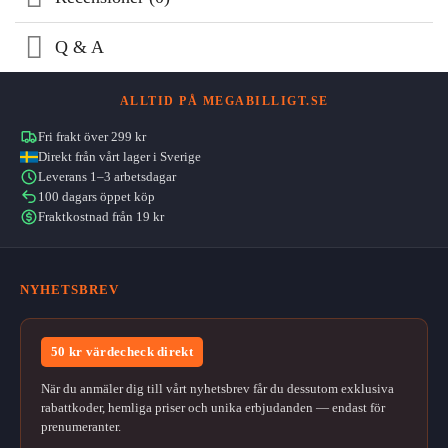
Q & A
ALLTID PÅ MEGABILLIGT.SE
Fri frakt över 299 kr
Direkt från vårt lager i Sverige
Leverans 1–3 arbetsdagar
100 dagars öppet köp
Fraktkostnad från 19 kr
NYHETSBREV
50 kr värdecheck direkt
När du anmäler dig till vårt nyhetsbrev får du dessutom exklusiva
rabattkoder, hemliga priser och unika erbjudanden — endast för
prenumeranter.