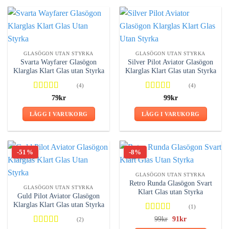
GLASÖGON UTAN STYRKA
GLASÖGON UTAN STYRKA
Svarta Wayfarer Glasögon
Silver Pilot Aviator Glasögon
Klarglas Klart Glas utan Styrka
Klarglas Klart Glas utan Styrka
(4)
(4)
Betygsatt
Betygsatt
79
kr
99
kr
5.00
av 5
4.50
av 5
LÄGG I VARUKORG
LÄGG I VARUKORG
-51%
-8%
GLASÖGON UTAN STYRKA
Retro Runda Glasögon Svart
GLASÖGON UTAN STYRKA
Klart Glas utan Styrka
Guld Pilot Aviator Glasögon
Klarglas Klart Glas utan Styrka
(1)
Betygsatt
Det
Det
99
kr
91
kr
(2)
ursprungliga
nuvarande
5.00
av 5