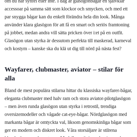
om du har synfel eller inte. I dag är glasögonbågar en självklar
accessoar på samma sätt som klockor och smycken, och med ett
par snygga bågar kan du enkelt förändra hela din look. Många
använder klara glasögon för att få en smart och seriös framtoning
på jobbet, medan andra vill sätta pricken över i:et på en outfit.
Glasögon utan styrka är dessutom perfekta till maskerad, karneval
och kostym – kanske ska du klä ut dig till nörd på nästa fest?
Wayfarer, clubmaster, aviator – stilar för
alla
Bland de mest populära stilarna hittar du klassiska wayfarer-bågar,
eleganta clubmaster med halv ram och stora aviator-pilotglasögon
– men även runda glasögon utan styrka i retrostil, trendiga
oversizemodeller och vågade cat-eye-bågar. Nördglasögon med
markanta bågar är omtyckta val, liksom genomskinliga bågar som
ger en modern och diskret look. Våra storsäljare är stilrena