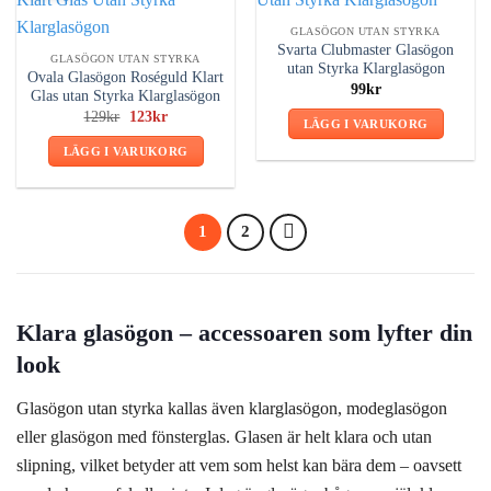
GLASÖGON UTAN STYRKA
Svarta Clubmaster Glasögon
GLASÖGON UTAN STYRKA
utan Styrka Klarglasögon
Ovala Glasögon Roséguld Klart
99
kr
Glas utan Styrka Klarglasögon
Det
Det
129
kr
123
kr
LÄGG I VARUKORG
ursprungliga
nuvarande
priset
priset
LÄGG I VARUKORG
var:
är:
129kr.
123kr.
1
2
Klara glasögon – accessoaren som lyfter din
look
Glasögon utan styrka kallas även klarglasögon, modeglasögon
eller glasögon med fönsterglas. Glasen är helt klara och utan
slipning, vilket betyder att vem som helst kan bära dem – oavsett