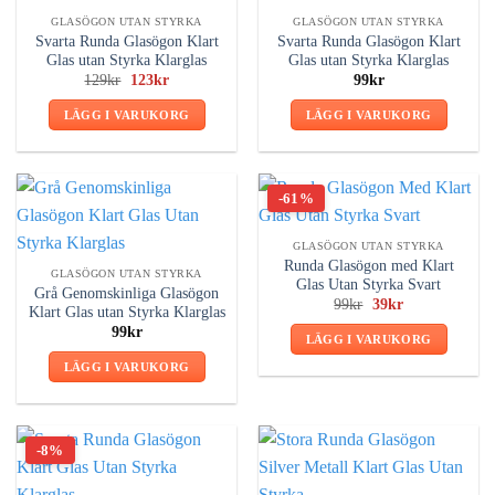
GLASÖGON UTAN STYRKA
GLASÖGON UTAN STYRKA
Svarta Runda Glasögon Klart
Svarta Runda Glasögon Klart
Glas utan Styrka Klarglas
Glas utan Styrka Klarglas
Det
Det
129
kr
123
kr
99
kr
ursprungliga
nuvarande
priset
priset
LÄGG I VARUKORG
LÄGG I VARUKORG
var:
är:
129kr.
123kr.
-61%
GLASÖGON UTAN STYRKA
Runda Glasögon med Klart
GLASÖGON UTAN STYRKA
Glas Utan Styrka Svart
Grå Genomskinliga Glasögon
Det
Det
99
kr
39
kr
Klart Glas utan Styrka Klarglas
ursprungliga
nuvarande
99
kr
priset
priset
LÄGG I VARUKORG
var:
är:
99kr.
39kr.
LÄGG I VARUKORG
-8%