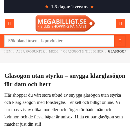
Skip
★
1-3 dagar leverans
★
to
content
Sök
efter:
HEM
/
ALLA PRODUKTER
/
MODE
/
GLASÖGON & TILLBEHÖR
/
GLASÖGON U
Glasögon utan styrka – snygga klarglasögon
för dam och herr
Här shoppar du vårt stora utbud av snygga glasögon utan styrka
och klarglasögon med fönsterglas – enkelt och billigt online. Vi
har massvis av olika modeller och färger för både män och
kvinnor, och de flesta bågar är unisex. Hitta ett par glasögon som
matchar just din stil!