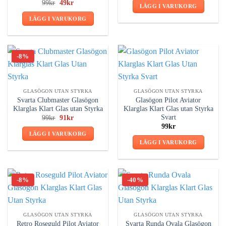
Betygsatt
Det
Det
99
kr
49
kr
priset
priset
LÄGG I VARUKORG
ursprungliga
nuvarande
var:
är:
5.00
av 5
priset
priset
99kr.
91kr.
LÄGG I VARUKORG
var:
är:
99kr.
49kr.
-8%
GLASÖGON UTAN STYRKA
GLASÖGON UTAN STYRKA
Svarta Clubmaster Glasögon
Glasögon Pilot Aviator
Klarglas Klart Glas utan Styrka
Klarglas Klart Glas utan Styrka
Svart
Det
Det
99
kr
91
kr
ursprungliga
nuvarande
99
kr
priset
priset
LÄGG I VARUKORG
var:
är:
LÄGG I VARUKORG
99kr.
91kr.
-8%
-40%
GLASÖGON UTAN STYRKA
GLASÖGON UTAN STYRKA
Retro Roseguld Pilot Aviator
Svarta Runda Ovala Glasögon