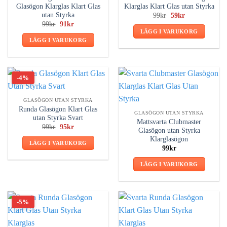
Glasögon Klarglas Klart Glas
Klarglas Klart Glas utan Styrka
utan Styrka
Det
Det
99
kr
59
kr
ursprungliga
nuvarande
Det
Det
99
kr
91
kr
priset
priset
ursprungliga
nuvarande
LÄGG I VARUKORG
var:
är:
priset
priset
LÄGG I VARUKORG
99kr.
59kr.
var:
är:
99kr.
91kr.
-4%
GLASÖGON UTAN STYRKA
Runda Glasögon Klart Glas
GLASÖGON UTAN STYRKA
utan Styrka Svart
Mattsvarta Clubmaster
Det
Det
99
kr
95
kr
Glasögon utan Styrka
ursprungliga
nuvarande
Klarglasögon
priset
priset
LÄGG I VARUKORG
var:
är:
99
kr
99kr.
95kr.
LÄGG I VARUKORG
-5%