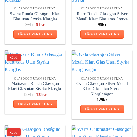
GLASÖGON UTAN STYRKA
GLASÖGON UTAN STYRKA
Svarta Runda Glasögon Klart
Retro Runda Glasögon Silver
Glas utan Styrka Klarglas
Metall Klart Glas utan Styrka
Det
Det
99
kr
91
kr
99
kr
ursprungliga
nuvarande
priset
priset
LÄGG I VARUKORG
LÄGG I VARUKORG
var:
är:
99kr.
91kr.
-5%
GLASÖGON UTAN STYRKA
GLASÖGON UTAN STYRKA
Mattsvarta Runda Glasögon
Ovala Glasögon Silver Metall
Klart Glas utan Styrka Klarglas
Klart Glas utan Styrka
Klarglasögon
Det
Det
129
kr
123
kr
ursprungliga
nuvarande
129
kr
priset
priset
LÄGG I VARUKORG
var:
är:
LÄGG I VARUKORG
129kr.
123kr.
-5%