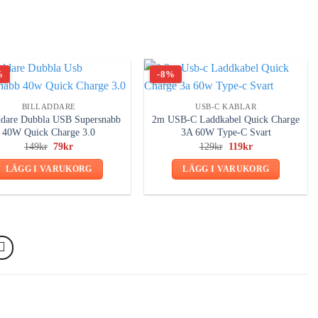
%
-8%
BILLADDARE
USB-C KABLAR
ddare Dubbla USB Supersnabb
2m USB-C Laddkabel Quick Charge
40W Quick Charge 3.0
3A 60W Type-C Svart
Det
Det
Det
Det
149
kr
79
kr
129
kr
119
kr
ursprungliga
nuvarande
ursprungliga
nuvarande
priset
priset
priset
priset
LÄGG I VARUKORG
LÄGG I VARUKORG
var:
är:
var:
är:
149kr.
79kr.
129kr.
119kr.