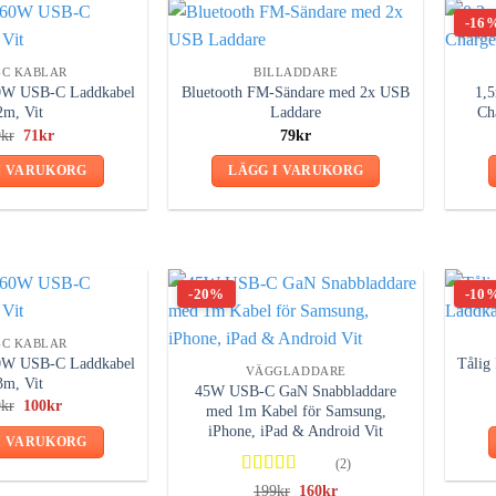
-16
-C KABLAR
BILLADDARE
60W USB-C Laddkabel
Bluetooth FM-Sändare med 2x USB
1,
2m, Vit
Laddare
Ch
Det
Det
9
kr
71
kr
79
kr
ursprungliga
nuvarande
priset
priset
I VARUKORG
LÄGG I VARUKORG
var:
är:
79kr.
71kr.
-20%
-10
-C KABLAR
60W USB-C Laddkabel
Tålig
VÄGGLADDARE
3m, Vit
45W USB-C GaN Snabbladdare
Det
Det
9
kr
100
kr
med 1m Kabel för Samsung,
ursprungliga
nuvarande
iPhone, iPad & Android Vit
priset
priset
I VARUKORG
var:
är:
(2)
109kr.
100kr.
Betygsatt
Det
Det
199
kr
160
kr