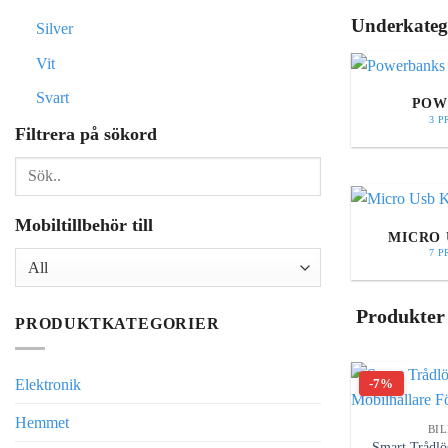
Underkateg
Silver
Vit
Svart
POW
3 
Filtrera på sökord
Mobiltillbehör till
MICRO 
7 
Produkter
PRODUKTKATEGORIER
Elektronik
-7%
Hemmet
BI
Smart Trådlö