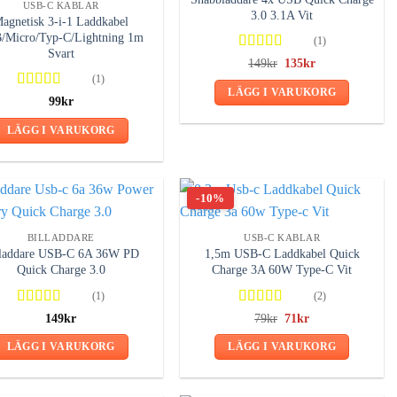
USB-C KABLAR
3.0 3.1A Vit
agnetisk 3-i-1 Laddkabel
/Micro/Typ-C/Lightning 1m
(1)
Svart
Betygsatt
Det
Det
149
kr
135
kr
ursprungliga
nuvarande
4.00
av 5
(1)
priset
priset
LÄGG I VARUKORG
Betygsatt
var:
är:
99
kr
149kr.
135kr.
5.00
av 5
LÄGG I VARUKORG
-10%
BILLADDARE
USB-C KABLAR
lladdare USB-C 6A 36W PD
1,5m USB-C Laddkabel Quick
Quick Charge 3.0
Charge 3A 60W Type-C Vit
(1)
(2)
Betygsatt
Betygsatt
Det
Det
149
kr
79
kr
71
kr
ursprungliga
nuvarande
4.00
av 5
5.00
av 5
priset
priset
LÄGG I VARUKORG
LÄGG I VARUKORG
var:
är:
79kr.
71kr.