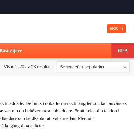
0
KR
Bästsäljare
REA
Sortera
Visar 1–20 av 53 resultat
efter
popularitet
ng och laddade. De finns i olika former och längder och kan användas
Oavsett om du behöver en snabbladdare för att ladda din telefon i
billaddare och laddkablar att välja mellan. Med rätt
 hålla igång dina enheter.