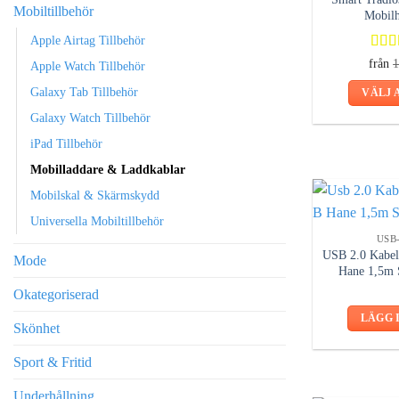
Mobiltillbehör
Mobilh
Apple Airtag Tillbehör
Bety
från
Apple Watch Tillbehör
4.50
Galaxy Tab Tillbehör
VÄLJ 
Galaxy Watch Tillbehör
iPad Tillbehör
Mobilladdare & Laddkablar
Mobilskal & Skärmskydd
Universella Mobiltillbehör
USB
USB 2.0 Kabel
Mode
Hane 1,5m S
Okategoriserad
LÄGG 
Skönhet
Sport & Fritid
Underhållning