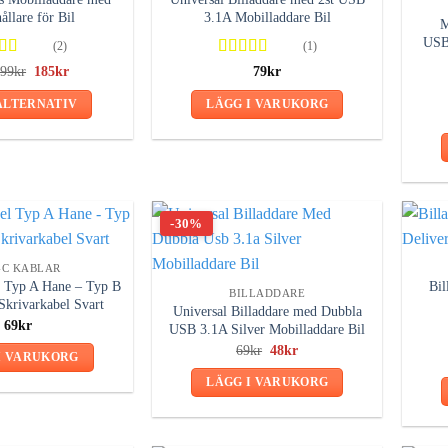
ållare för Bil
3.1A Mobilladdare Bil
M
USB
(2)
(1)
gsatt
Betygsatt
Det
Det
199
kr
185
kr
79
kr
ursprungliga
nuvarande
av 5
5.00
av 5
priset
priset
ALTERNATIV
LÄGG I VARUKORG
var:
är:
199kr.
185kr.
Den
här
produkten
har
flera
-30%
varianter.
De
-C KABLAR
 Typ A Hane – Typ B
Bi
olika
BILLADDARE
krivarkabel Svart
Universal Billaddare med Dubbla
alternativen
69
kr
USB 3.1A Silver Mobilladdare Bil
kan
Det
Det
69
kr
48
kr
väljas
I VARUKORG
ursprungliga
nuvarande
priset
priset
på
LÄGG I VARUKORG
var:
är:
produktsidan
69kr.
48kr.