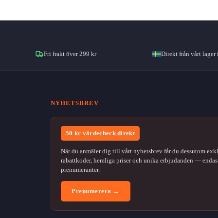
Fri frakt över 299 kr
Direkt från vårt lager 
NYHETSBREV
50 kr värdecheck direkt
När du anmäler dig till vårt nyhetsbrev får du dessutom exk
rabattkoder, hemliga priser och unika erbjudanden — endast
prenumeranter.
Prenumerera →