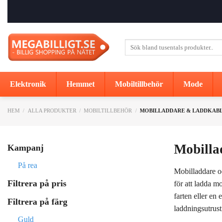
Skip
to
content
Sök
efter:
Elektronik
Hemmet
Mobiltillbehör
Mode
HEM
/
ALLA PRODUKTER
/
MOBILTILLBEHÖR
/
MOBILLADDARE & LADDKAB
Mobilla
Kampanj
På rea
Mobilladdare oc
Filtrera på pris
för att ladda m
farten eller en
Filtrera på färg
laddningsutrustn
Guld