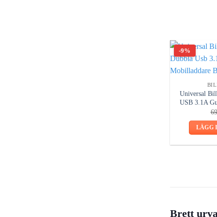
-9%
BI
Universal Bi
USB 3.1A Gul
6
LÄGG 
Brett urv