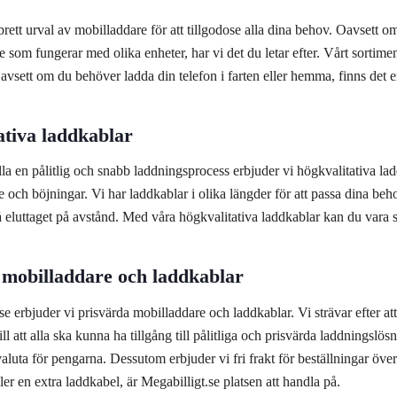
 brett urval av mobilladdare för att tillgodose alla dina behov. Oavsett 
e som fungerar med olika enheter, har vi det du letar efter. Vårt sortime
avsett om du behöver ladda din telefon i farten eller hemma, finns det e
ativa laddkablar
älla en pålitlig och snabb laddningsprocess erbjuder vi högkvalitativa lad
ge och böjningar. Vi har laddkablar i olika längder för att passa dina be
nå eluttaget på avstånd. Med våra högkvalitativa laddkablar kan du vara sä
 mobilladdare och laddkablar
se erbjuder vi prisvärda mobilladdare och laddkablar. Vi strävar efter a
vill att alla ska kunna ha tillgång till pålitliga och prisvärda laddnings
 valuta för pengarna. Dessutom erbjuder vi fri frakt för beställningar ö
ler en extra laddkabel, är Megabilligt.se platsen att handla på.