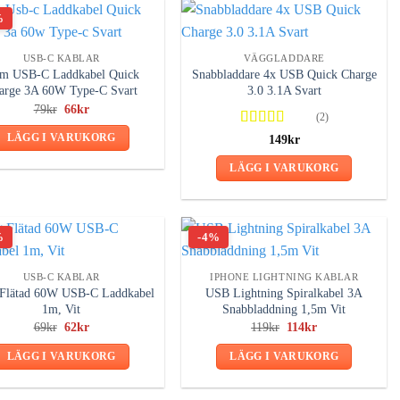
%
USB-C KABLAR
VÄGGLADDARE
5m USB-C Laddkabel Quick
Snabbladdare 4x USB Quick Charge
arge 3A 60W Type-C Svart
3.0 3.1A Svart
Det
Det
79
kr
66
kr
(2)
ursprungliga
nuvarande
priset
priset
Betygsatt
149
kr
LÄGG I VARUKORG
var:
är:
4.50
av 5
79kr.
66kr.
LÄGG I VARUKORG
%
-4%
USB-C KABLAR
IPHONE LIGHTNING KABLAR
 Flätad 60W USB-C Laddkabel
USB Lightning Spiralkabel 3A
1m, Vit
Snabbladdning 1,5m Vit
Det
Det
Det
Det
69
kr
62
kr
119
kr
114
kr
ursprungliga
nuvarande
ursprungliga
nuvarande
priset
priset
priset
priset
LÄGG I VARUKORG
LÄGG I VARUKORG
var:
är:
var:
är:
69kr.
62kr.
119kr.
114kr.