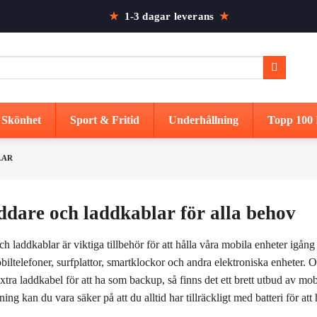
★
1-3 dagar leverans
★
Skönhet
Sport & Fritid
Underhållning
Topp 100 
LAR
ddare och laddkablar för alla behov
h laddkablar är viktiga tillbehör för att hålla våra mobila enheter igå
obiltelefoner, surfplattor, smartklockor och andra elektroniska enheter. 
 extra laddkabel för att ha som backup, så finns det ett brett utbud av mo
ing kan du vara säker på att du alltid har tillräckligt med batteri för att