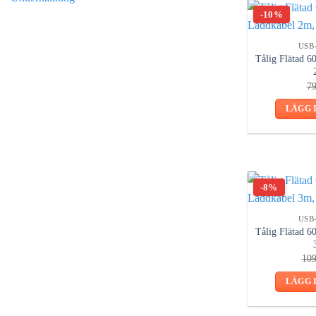
-10%
USB
Tålig Flätad 
7
LÄGG 
-8%
USB
Tålig Flätad 
10
LÄGG 