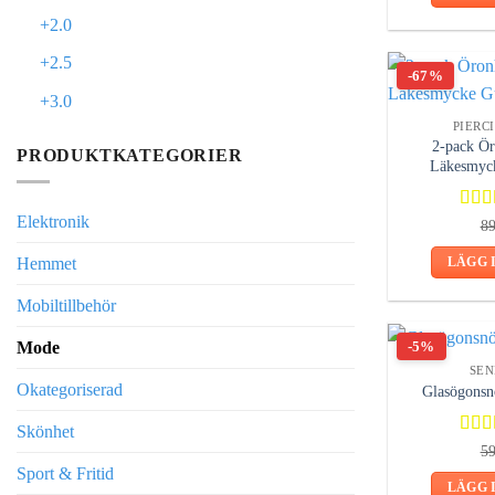
+2.0
+2.5
-67%
+3.0
PIERC
2-pack Ör
PRODUKTKATEGORIER
Läkesmyc
Elektronik
Bety
8
5.00
Hemmet
LÄGG 
Mobiltillbehör
-5%
Mode
SEN
Okategoriserad
Glasögonsn
Skönhet
Bety
5
4.00
Sport & Fritid
LÄGG 