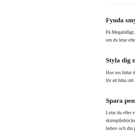
Fynda smy
På Megabilligt.s
om du letar eft
Styla dig 
Hos oss hittar 
för att hitta rä
Spara pen
Letar du efter 
skinnplånböcker
behov och din 