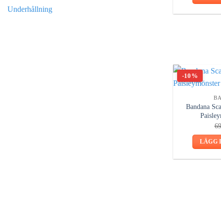
Underhållning
-10%
B
Bandana Sca
Paisley
6
LÄGG 