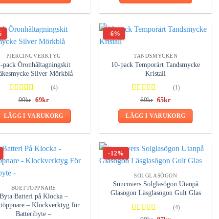
var:
är:
på
129kr.
116kr.
Den
produktsidan
här
produkten
%
-6%
har
flera
PIERCINGVERKTYG
TANDSMYCKEN
-pack Öronhåltagningskit
10-pack Temporärt Tandsmycke
varianter.
äkesmycke Silver Mörkblå
Kristall
De
olika
(4)
(1)
alternativen
Betygsatt
Betygsatt
Det
Det
Det
Det
99
kr
69
kr
69
kr
65
kr
ursprungliga
nuvarande
ursprungliga
nuvarande
5.00
av 5
5.00
av 5
kan
priset
priset
priset
priset
LÄGG I VARUKORG
LÄGG I VARUKORG
var:
är:
var:
är:
väljas
99kr.
69kr.
69kr.
65kr.
på
produktsidan
-12%
SOLGLASÖGON
Suncovers Solglasögon Utanpå
BOETTÖPPNARE
Glasögon Läsglasögon Gult Glas
Byta Batteri på Klocka –
töppnare – Klockverktyg för
(4)
Batteribyte –
Betygsatt
Det
Det