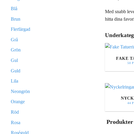
Blå
Med snabb lever
Brun
hitta dina favori
Flerfärgad
Underkateg
Grå
Grön
FAKE T
Gul
50 
Guld
Lila
Neongrön
NYCK
Orange
44 
Röd
Produkter
Rosa
Roséguld