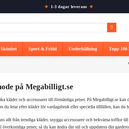
★
1-3 dagar leverans
★
Skönhet
Sport & Fritid
Underhållning
Topp 100 
mode på Megabilligt.se
lika kläder och accessoarer till förmånliga priser. På Megabilligt.se kan 
 du letar efter kläder för vardagsbruk eller speciella tillfällen, kan du hi
inns allt från trendiga kläder, snygga accessoarer och bekväma tofflor til
l överkomliga priser, så du kan ändra din stil och uppdatera din garder