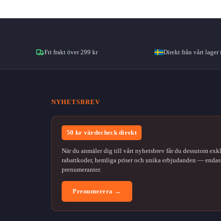
Fri frakt över 299 kr
Direkt från vårt lager 
NYHETSBREV
50 kr värdecheck direkt
När du anmäler dig till vårt nyhetsbrev får du dessutom exk
rabattkoder, hemliga priser och unika erbjudanden — endast
prenumeranter.
Prenumerera →