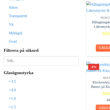
Silver
Transparent
PIERC
Håltagningsk
Vit
Läkesmycke 
Mörkgrå
Bety
Svart
5.00
LÄGG 
Filtrera på sökord
-4%
Glasögonstyrka
BOE
+3.5
Klockverktyg
Batteri på K
+4.0
+1.0
Bety
6
4.50
+1.5
LÄGG 