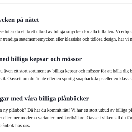
cken på nätet
e hittar du ett brett utbud av billiga smycken för alla tillfällen. Vi erb
er trendiga statement-smycken eller klassiska och tidlösa design, har vi 
med billiga kepsar och mössor
du även ett stort sortiment av billiga kepsar och mössor för att hålla dig
tt stil. Oavsett om du är ute efter en sportig snapback-keps eller en klassi
gar med våra billiga plånböcker
en ny plånbok? Då har du kommit rätt! Vi har ett stort utbud av billiga p
 eller mer moderna varianter med korthållare. Oavsett vilken stil du för
plånbok hos oss.