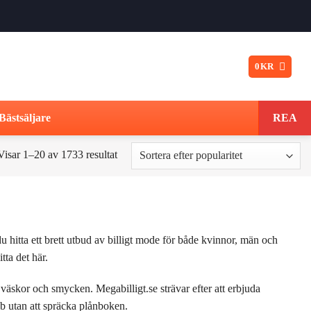
0
KR
Bästsäljare
REA
Sortera
Visar 1–20 av 1733 resultat
efter
popularitet
du hitta ett brett utbud av billigt mode för både kvinnor, män och
tta det här.
l väskor och smycken. Megabilligt.se strävar efter att erbjuda
ob utan att spräcka plånboken.