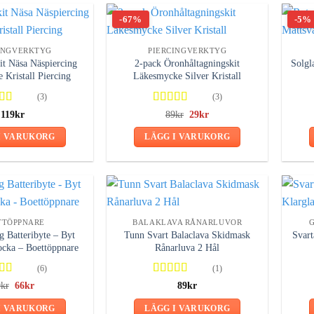
-67%
-5%
INGVERKTYG
PIERCINGVERKTYG
it Näsa Näspiercing
2-pack Öronhåltagningskit
Solgl
Kristall Piercing
Läkesmycke Silver Kristall
(3)
(3)
gsatt
Betygsatt
Det
Det
119
kr
89
kr
29
kr
ursprungliga
nuvarande
av 5
5.00
av 5
priset
priset
I VARUKORG
LÄGG I VARUKORG
var:
är:
89kr.
29kr.
TTÖPPNARE
BALAKLAVA RÅNARLUVOR
 Batteribyte – Byt
Tunn Svart Balaclava Skidmask
Svart
locka – Boettöppnare
Rånarluva 2 Hål
(6)
(1)
gsatt
Betygsatt
Det
Det
9
kr
66
kr
89
kr
ursprungliga
nuvarande
av 5
5.00
av 5
priset
priset
I VARUKORG
LÄGG I VARUKORG