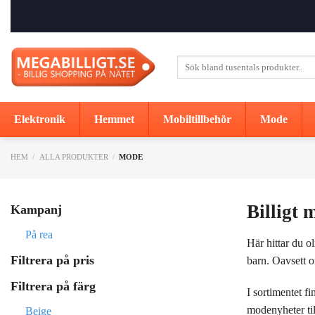
Skip
to
content
Sök
efter:
Elektronik
Hemmet
Mobiltillbehör
Mode
HEM
/
ALLA PRODUKTER
/
MODE
Billigt 
Kampanj
På rea
Här hittar du o
Filtrera på pris
barn. Oavsett om
Filtrera på färg
I sortimentet f
modenyheter til
Beige