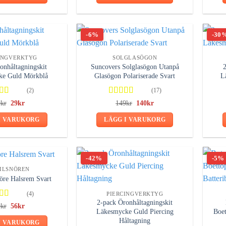
var:
är:
69kr.
66kr.
-6%
-30
INGVERKTYG
SOLGLASÖGON
onhåltagningskit
Suncovers Solglasögon Utanpå
2
ke Guld Mörkblå
Glasögon Polariserade Svart
L
(2)
(17)
gsatt
Betygsatt
Det
Det
Det
Det
9
kr
29
kr
149
kr
140
kr
ursprungliga
nuvarande
ursprungliga
nuvarande
av 5
4.76
av 5
priset
priset
priset
priset
I VARUKORG
LÄGG I VARUKORG
var:
är:
var:
är:
89kr.
29kr.
149kr.
140kr.
-42%
-5%
ILSNÖREN
öre Halsrem Svart
PIERCINGVERKTYG
(4)
2-pack Öronhåltagningskit
gsatt
Det
Det
9
kr
56
kr
Läkesmycke Guld Piercing
Boet
ursprungliga
nuvarande
av 5
priset
priset
Håltagning
I VARUKORG