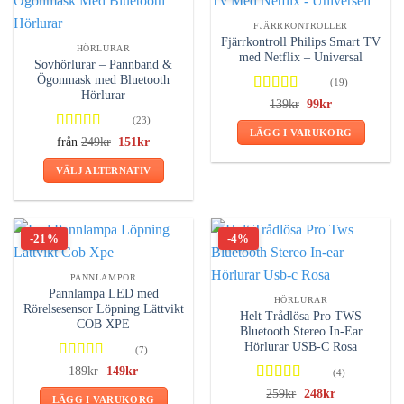
FJÄRRKONTROLLER
Fjärrkontroll Philips Smart TV
HÖRLURAR
med Netflix – Universal
Sovhörlurar – Pannband &
Ögonmask med Bluetooth
(19)
Hörlurar
Betygsatt
139
kr
Det
99
kr
Det
ursprungliga
nuvarande
4.63
av 5
(23)
priset
priset
LÄGG I VARUKORG
var:
är:
Betygsatt
från
249
kr
Det
151
kr
Det
139kr.
99kr.
ursprungliga
nuvarande
4.74
av 5
priset
priset
VÄLJ ALTERNATIV
var:
är:
249kr.
151kr.
Den
här
produkten
-21%
-4%
har
flera
PANNLAMPOR
varianter.
Pannlampa LED med
HÖRLURAR
De
Rörelsesensor Löpning Lättvikt
Helt Trådlösa Pro TWS
COB XPE
olika
Bluetooth Stereo In-Ear
alternativen
Hörlurar USB-C Rosa
(7)
kan
Betygsatt
189
kr
Det
149
kr
Det
(4)
väljas
ursprungliga
nuvarande
4.71
av 5
Betygsatt
259
kr
Det
248
kr
Det
priset
priset
på
LÄGG I VARUKORG