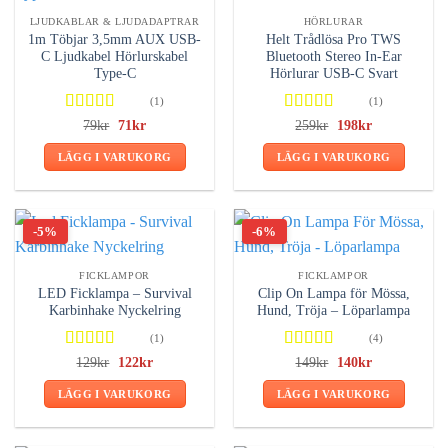
LJUDKABLAR & LJUDADAPTRAR
HÖRLURAR
1m Töbjar 3,5mm AUX USB-
Helt Trådlösa Pro TWS
C Ljudkabel Hörlurskabel
Bluetooth Stereo In-Ear
Type-C
Hörlurar USB-C Svart
(1)
(1)
Betygsatt
Betygsatt
79
kr
Det
71
kr
Det
259
kr
Det
198
kr
Det
ursprungliga
nuvarande
ursprungliga
nuvarande
4.00
av 5
4.00
av 5
priset
priset
priset
priset
LÄGG I VARUKORG
LÄGG I VARUKORG
var:
är:
var:
är:
79kr.
71kr.
259kr.
198kr.
-5%
-6%
FICKLAMPOR
FICKLAMPOR
LED Ficklampa – Survival
Clip On Lampa för Mössa,
Karbinhake Nyckelring
Hund, Tröja – Löparlampa
(1)
(4)
Betygsatt
Betygsatt
129
kr
Det
122
kr
Det
149
kr
Det
140
kr
Det
ursprungliga
nuvarande
ursprungliga
nuvarande
3.00
av
5.00
av 5
priset
priset
priset
priset
5
LÄGG I VARUKORG
LÄGG I VARUKORG
var:
är:
var:
är:
129kr.
122kr.
149kr.
140kr.