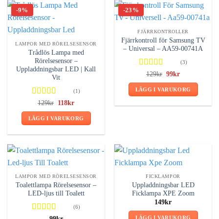
-9%
-23%
FJÄRRKONTROLLER
Fjärrkontroll för Samsung TV
LAMPOR MED RÖRELSESENSOR
– Universal – AA59-00741A
Trådlös Lampa med
Rörelsesensor –
(3)
Uppladdningsbar LED | Kall
Betygsatt
129
kr
Det
99
kr
Det
Vit
ursprungliga
nuvarande
4.67
av 5
priset
priset
LÄGG I VARUKORG
(1)
var:
är:
129kr.
99kr.
Betygsatt
129
kr
Det
118
kr
Det
ursprungliga
nuvarande
4.00
av 5
priset
priset
LÄGG I VARUKORG
var:
är:
129kr.
118kr.
LAMPOR MED RÖRELSESENSOR
FICKLAMPOR
Toalettlampa Rörelsesensor –
Uppladdningsbar LED
LED-ljus till Toalett
Ficklampa XPE Zoom
149
kr
(6)
Betygsatt
LÄGG I VARUKORG
99
kr