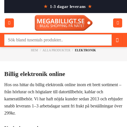
Skip
★
1-3 dagar leverans
★
to
content
Sök
efter:
HEM
/
ALLA PRODUKTER
/
ELEKTRONIK
Billig elektronik online
Hos oss hittar du billig elektronik online inom ett brett sortiment –
från hörlurar och högtalare till datortillbehör, kablar och
kameratillbehör. Vi har haft nöjda kunder sedan 2013 och erbjuder
snabb leverans 1–3 arbetsdagar samt fri frakt på beställningar över
299kr.