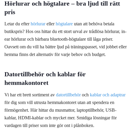
Hörlurar och högtalare – bra ljud till rätt
olika
pris
alternativen
kan
Letar du efter
hörlurar
eller
högtalare
utan att behöva betala
väljas
på
butikspris? Hos oss hittar du ett stort urval av trådlösa hörlurar, in-
produktsidan
ear hörlurar och bärbara bluetooth-högtalare till låga priser.
Oavsett om du vill ha bättre ljud på träningspasset, vid jobbet eller
hemma finns det alternativ för varje behov och budget.
Datortillbehör och kablar för
hemmakontoret
Vi har ett brett sortiment av
datortillbehör
och
kablar och adaptrar
för dig som vill utrusta hemmakontoret utan att spendera en
förmögenhet. Här hittar du musmattor, laptoptillbehör, USB-
kablar, HDMI-kablar och mycket mer. Smidiga lösningar för
vardagen till priser som inte gör ont i plånboken.