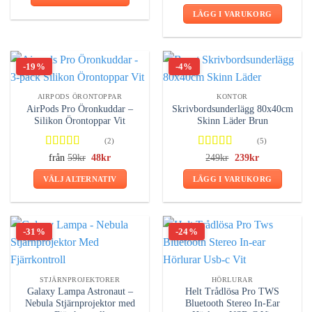
ursprungliga
nuvarande
var:
är:
4.75
av 5
priset
priset
189kr.
149kr.
produktsidan
LÄGG I VARUKORG
var:
är:
259kr.
248kr.
-19%
-4%
AIRPODS ÖRONTOPPAR
KONTOR
AirPods Pro Öronkuddar –
Skrivbordsunderlägg 80x40cm
Silikon Örontoppar Vit
Skinn Läder Brun
(2)
(5)
Betygsatt
Betygsatt
från
59
kr
Det
48
kr
Det
249
kr
Det
239
kr
Det
ursprungliga
nuvarande
ursprungliga
nuvarande
4.50
av 5
4.80
av 5
priset
priset
priset
priset
VÄLJ ALTERNATIV
LÄGG I VARUKORG
var:
är:
var:
är:
59kr.
48kr.
249kr.
239kr.
Den
här
produkten
-31%
-24%
har
flera
varianter.
STJÄRNPROJEKTORER
HÖRLURAR
De
Galaxy Lampa Astronaut –
Helt Trådlösa Pro TWS
olika
Nebula Stjärnprojektor med
Bluetooth Stereo In-Ear