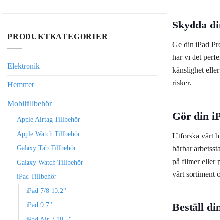
Skydda di
PRODUKTKATEGORIER
Ge din iPad Pr
har vi det perf
Elektronik
känslighet elle
risker.
Hemmet
Mobiltillbehör
Gör din i
Apple Airtag Tillbehör
Apple Watch Tillbehör
Utforska vårt br
Galaxy Tab Tillbehör
bärbar arbetssta
på filmer eller
Galaxy Watch Tillbehör
vårt sortiment 
iPad Tillbehör
iPad 7/8 10.2"
iPad 9.7"
Beställ di
iPad Air 3 10.5"