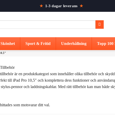
★
1-3 dagar leverans
★
Skönhet
Sport & Fritid
Underhållning
Topp 100 
0.5"
Tillbehör
tillbehör är en produktkategori som innehåller olika tillbehör och skydd
erfekt till iPad Pro 10,5″ och komplettera dess funktioner och användaru
 stylus-pennor och laddningskablar. Med rätt tillbehör kan man både sk
hittades som motsvarar ditt val.