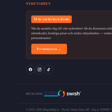
NYHETSBREV
50 kr värdecheck direkt
När du anmäler dig till vårt nyhetsbrev får du dessutom exk
rabattkoder, hemliga priser och unika erbjudanden — endast
prenumeranter.
Prenumerera →
BETALNING
© 2013–2026 Megabilligt.se · Nordic Online Sales AB · Org.nr 559098-73