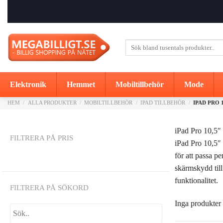
Skip
to
content
Sök
efter:
Elektronik
Hemmet
Mobiltillbehör
Mode
HEM
/
ALLA PRODUKTER
/
MOBILTILLBEHÖR
/
IPAD TILLBEHÖR
/
IPAD PRO 1
iPad Pro 10,5″ 
FILTRERA PÅ PRIS
iPad Pro 10,5″ 
för att passa p
skärmskydd till
funktionalitet.
FILTRERA PÅ SÖKORD
Inga produkter 