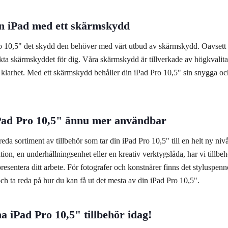
n iPad med ett skärmskydd
o 10,5" det skydd den behöver med vårt utbud av skärmskydd. Oavsett o
ekta skärmskyddet för dig. Våra skärmskydd är tillverkade av högkvalita
r klarhet. Med ett skärmskydd behåller din iPad Pro 10,5" sin snygga o
Pad Pro 10,5" ännu mer användbar
eda sortiment av tillbehör som tar din iPad Pro 10,5" till en helt ny nivå
tion, en underhållningsenhet eller en kreativ verktygslåda, har vi tillbehö
 presentera ditt arbete. För fotografer och konstnärer finns det styluspen
och ta reda på hur du kan få ut det mesta av din iPad Pro 10,5".
na iPad Pro 10,5" tillbehör idag!