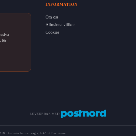
INFORMATION
Om oss
Allmänna villkor
Cookies
lusiva
 för
LEVERERAS MED
18 · Grönsta Industriväg 7, 632 62 Eskilstuna