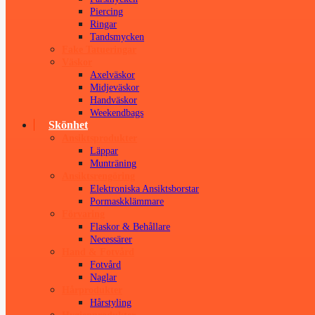
Piercing
Ringar
Tandsmycken
Fake Tatueringar
Väskor
Axelväskor
Midjeväskor
Handväskor
Weekendbags
Skönhet
Ansiktsprodukter
Läppar
Munträning
Ansiktsrengöring
Elektroniska Ansiktsborstar
Pormaskklämmare
Förvaring
Flaskor & Behållare
Necessärer
Hand & Fotvård
Fotvård
Naglar
Hårprodukter
Hårstyling