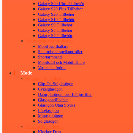
Galaxy S20 Ultra Tillbehör
Galaxy S20 Plus Tillbehör
Galaxy S20 Tillbehör
Galaxy S10 Tillbehör
Galaxy S9 Tillbehör
Galaxy S8 Tillbehör
Galaxy S7 Tillbehör
Universella Mobiltillbehör
Mobil Korthållare
Smartphone spelkontroller
Sportarmband
Mobilställ och Mobilhållare
Vattentäta fodral
Mode
Glasögon & Tillbehör
Clip-On Solglasögon
Cykelglasögon
Datorglasögon med Blåljusfilter
Glasögontillbehör
Glasögon Utan Styrka
Läsglasögon
Minusglasögon
Solglasögon
Klockor & Tillbehör
Klockor Dam