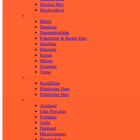
Klockor Herr
Klockverktyg
Kläder och Accessoarer
Bälten
Bandanas
Damunderkläder
Fiskehattar & Bucket Hats
Handskar
Hängslen
Kepsar
Mössor
Strumpor
Västar
Plånböcker
Korthållare
Plånböcker Dam
Plånböcker Herr
Smycken
Armband
Fake Piercings
Fotlänkar
Grillz
Halsband
Håraccessoarer
Parsmycken