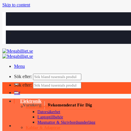
Skip to content
Menu
Sök efter:
Sök efter:
0
kr
Elektronik
Varukorg
Rekomenderat För Dig
Datortillbehör
Datorsäkerhet
Laptoptillbehör
Musmattor & Skrivbordsunderlägg
Kablar & Adaptrar