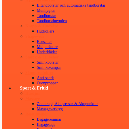
Hygienprodukter
Eltandborstar och automatiska tandborstar
Munhygien
Tandborstar
Tandborsthuvuden
Kropp & Hudvård
Hudrollers
Shapewear
Korsetter
Midjetränare
Underkläder
Smink & Tillbehör
Sminkborstar
Sminksvampar
Sömnprodukter
Anti snark
Öronproppar
Sport & Fritid
Husdjur
Massage
Zonterapi, Akupressur & Akupunktur
Massageverktyg
Resetillbehör
Bagageremmar
Bagagetags