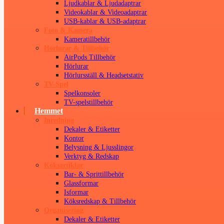
Ljudkablar & Ljudadaptrar
Videokablar & Videoadaptrar
USB-kablar & USB-adaptrar
Foto & Kamera
Kameratillbehör
Hörlurar & Tillbehör
AirPods Tillbehör
Hörlurar
Hörlursställ & Headsetstativ
TV-Spel
Spelkonsoler
TV-spelstillbehör
Hemmet
Inredning
Dekaler & Etiketter
Kontor
Belysning & Ljusslingor
Verktyg & Redskap
Köksartiklar
Bar- & Sprittillbehör
Glassformar
Isformar
Köksredskap & Tillbehör
Organisering
Dekaler & Etiketter