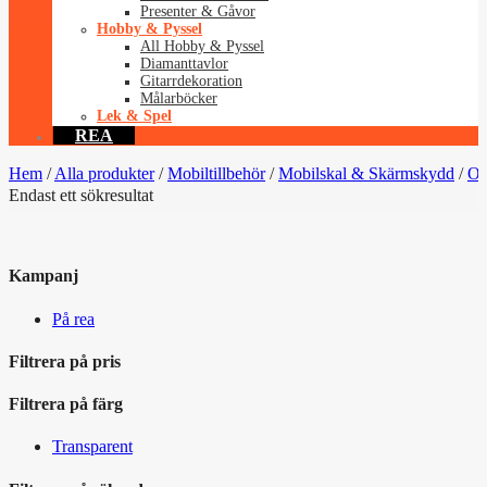
Presenter & Gåvor
Hobby & Pyssel
All Hobby & Pyssel
Diamanttavlor
Gitarrdekoration
Målarböcker
Lek & Spel
REA
Hem
/
Alla produkter
/
Mobiltillbehör
/
Mobilskal & Skärmskydd
/
On
Endast ett sökresultat
Kampanj
På rea
Filtrera på pris
Filtrera på färg
Transparent