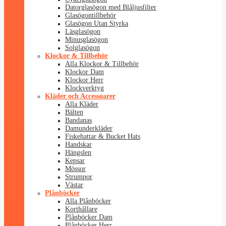
Datorglasögon med Blåljusfilter
Glasögontillbehör
Glasögon Utan Styrka
Läsglasögon
Minusglasögon
Solglasögon
Klockor & Tillbehör
Alla Klockor & Tillbehör
Klockor Dam
Klockor Herr
Klockverktyg
Kläder och Accessoarer
Alla Kläder
Bälten
Bandanas
Damunderkläder
Fiskehattar & Bucket Hats
Handskar
Hängslen
Kepsar
Mössor
Strumpor
Västar
Plånböcker
Alla Plånböcker
Korthållare
Plånböcker Dam
Plånböcker Herr