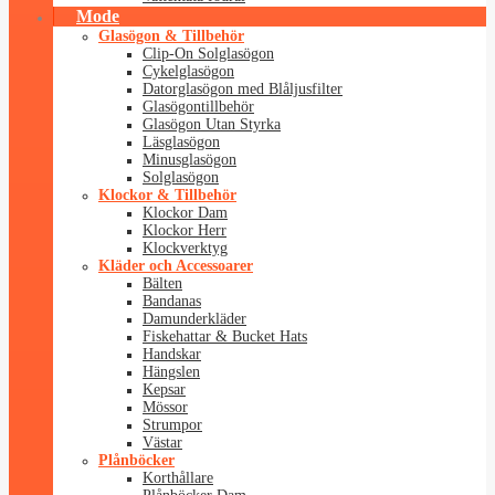
Mode
Glasögon & Tillbehör
Clip-On Solglasögon
Cykelglasögon
Datorglasögon med Blåljusfilter
Glasögontillbehör
Glasögon Utan Styrka
Läsglasögon
Minusglasögon
Solglasögon
Klockor & Tillbehör
Klockor Dam
Klockor Herr
Klockverktyg
Kläder och Accessoarer
Bälten
Bandanas
Damunderkläder
Fiskehattar & Bucket Hats
Handskar
Hängslen
Kepsar
Mössor
Strumpor
Västar
Plånböcker
Korthållare