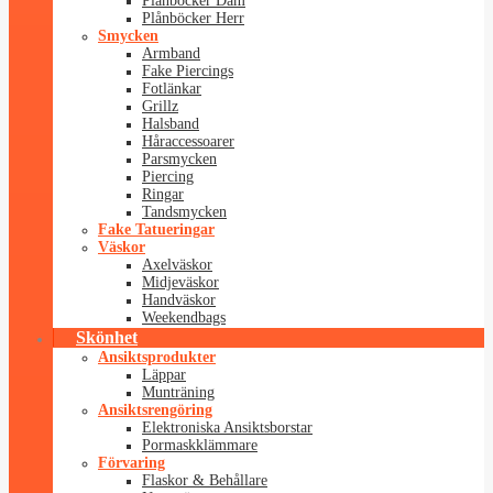
Plånböcker Dam
Plånböcker Herr
Smycken
Armband
Fake Piercings
Fotlänkar
Grillz
Halsband
Håraccessoarer
Parsmycken
Piercing
Ringar
Tandsmycken
Fake Tatueringar
Väskor
Axelväskor
Midjeväskor
Handväskor
Weekendbags
Skönhet
Ansiktsprodukter
Läppar
Munträning
Ansiktsrengöring
Elektroniska Ansiktsborstar
Pormaskklämmare
Förvaring
Flaskor & Behållare