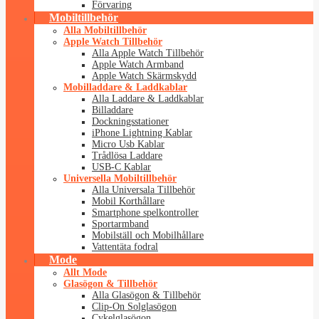
Förvaring
Mobiltillbehör
Alla Mobiltillbehör
Apple Watch Tillbehör
Alla Apple Watch Tillbehör
Apple Watch Armband
Apple Watch Skärmskydd
Mobilladdare & Laddkablar
Alla Laddare & Laddkablar
Billaddare
Dockningsstationer
iPhone Lightning Kablar
Micro Usb Kablar
Trådlösa Laddare
USB-C Kablar
Universella Mobiltillbehör
Alla Universala Tillbehör
Mobil Korthållare
Smartphone spelkontroller
Sportarmband
Mobilställ och Mobilhållare
Vattentäta fodral
Mode
Allt Mode
Glasögon & Tillbehör
Alla Glasögon & Tillbehör
Clip-On Solglasögon
Cykelglasögon