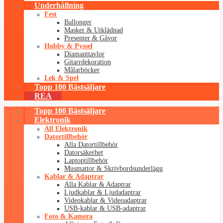
Underhållning
Fest
Ballonger
Masker & Utklädnad
Presenter & Gåvor
Hobby & Pyssel
Diamanttavlor
Gitarrdekoration
Målarböcker
Lek & Spel
Topp 100 Bästsäljare
REA
Topp 100 Bästsäljare
Elektronik
All Elektronik
Datortillbehör
Alla Datortillbehör
Datorsäkerhet
Laptoptillbehör
Musmattor & Skrivbordsunderlägg
Kablar & Adaptrar
Alla Kablar & Adaptrar
Ljudkablar & Ljudadaptrar
Videokablar & Videoadaptrar
USB-kablar & USB-adaptrar
Foto & Kamera