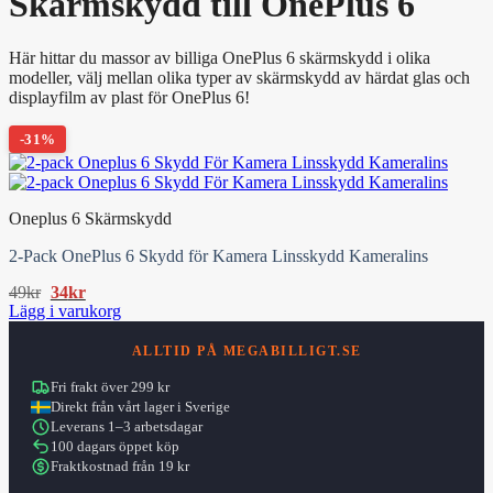
Skärmskydd till OnePlus 6
Här hittar du massor av billiga OnePlus 6 skärmskydd i olika
modeller, välj mellan olika typer av skärmskydd av härdat glas och
displayfilm av plast för OnePlus 6!
-31%
Oneplus 6 Skärmskydd
2-Pack OnePlus 6 Skydd för Kamera Linsskydd Kameralins
Det
Det
49
kr
34
kr
ursprungliga
nuvarande
Lägg i varukorg
priset
priset
var:
är:
ALLTID PÅ MEGABILLIGT.SE
49kr.
34kr.
Fri frakt över 299 kr
Direkt från vårt lager i Sverige
Leverans 1–3 arbetsdagar
100 dagars öppet köp
Fraktkostnad från 19 kr