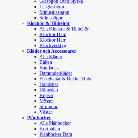
Glasögon Utan Styrka
Läsglasögon
Minusglasögon
Solglasögon
Klockor & Tillbehör
Alla Klockor & Tillbehör
Klockor Dam
Klockor Herr
Klockverktyg
Kläder och Accessoarer
Alla Kläder
Bälten
Bandanas
Damunderkläder
Fiskehattar & Bucket Hats
Handskar
Hängslen
Kepsar
Mössor
Strumpor
Västar
Plånböcker
Alla Plånböcker
Korthållare
Plånböcker Dam