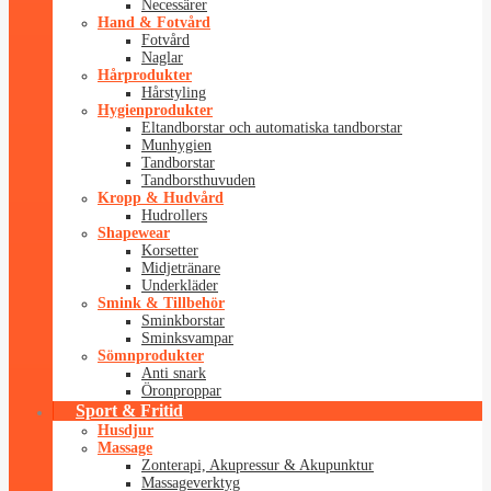
Necessärer
Hand & Fotvård
Fotvård
Naglar
Hårprodukter
Hårstyling
Hygienprodukter
Eltandborstar och automatiska tandborstar
Munhygien
Tandborstar
Tandborsthuvuden
Kropp & Hudvård
Hudrollers
Shapewear
Korsetter
Midjetränare
Underkläder
Smink & Tillbehör
Sminkborstar
Sminksvampar
Sömnprodukter
Anti snark
Öronproppar
Sport & Fritid
Husdjur
Massage
Zonterapi, Akupressur & Akupunktur
Massageverktyg