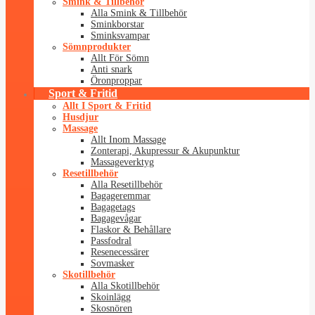
Smink & Tillbehör
Alla Smink & Tillbehör
Sminkborstar
Sminksvampar
Sömnprodukter
Allt För Sömn
Anti snark
Öronproppar
Sport & Fritid
Allt I Sport & Fritid
Husdjur
Massage
Allt Inom Massage
Zonterapi, Akupressur & Akupunktur
Massageverktyg
Resetillbehör
Alla Resetillbehör
Bagageremmar
Bagagetags
Bagagevågar
Flaskor & Behållare
Passfodral
Resenecessärer
Sovmasker
Skotillbehör
Alla Skotillbehör
Skoinlägg
Skosnören