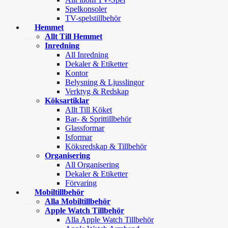
Spelkonsoler
TV-spelstillbehör
Hemmet
Allt Till Hemmet
Inredning
All Inredning
Dekaler & Etiketter
Kontor
Belysning & Ljusslingor
Verktyg & Redskap
Köksartiklar
Allt Till Köket
Bar- & Sprittillbehör
Glassformar
Isformar
Köksredskap & Tillbehör
Organisering
All Organisering
Dekaler & Etiketter
Förvaring
Mobiltillbehör
Alla Mobiltillbehör
Apple Watch Tillbehör
Alla Apple Watch Tillbehör