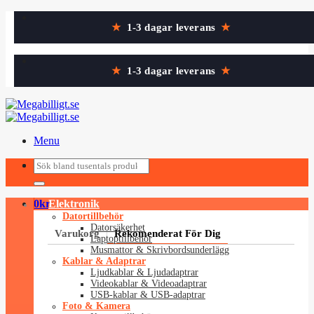
Skip
★
1-3 dagar leverans
★
to
content
★
1-3 dagar leverans
★
Menu
Sök
Sök
efter:
efter:
0
kr
Elektronik
Datortillbehör
Datorsäkerhet
Varukorg
Rekomenderat För Dig
Laptoptillbehör
Musmattor & Skrivbordsunderlägg
Kablar & Adaptrar
Ljudkablar & Ljudadaptrar
Videokablar & Videoadaptrar
USB-kablar & USB-adaptrar
Foto & Kamera