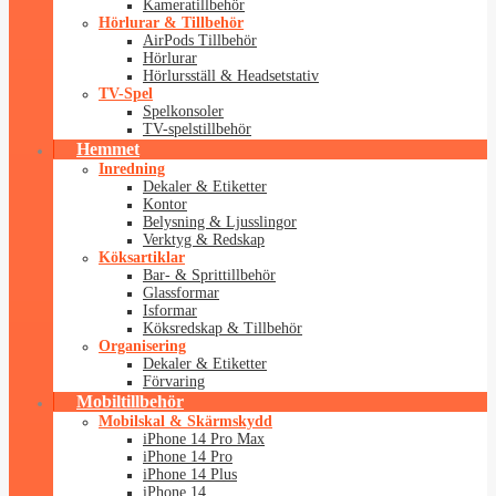
Kameratillbehör
Hörlurar & Tillbehör
AirPods Tillbehör
Hörlurar
Hörlursställ & Headsetstativ
TV-Spel
Spelkonsoler
TV-spelstillbehör
Hemmet
Inredning
Dekaler & Etiketter
Kontor
Belysning & Ljusslingor
Verktyg & Redskap
Köksartiklar
Bar- & Sprittillbehör
Glassformar
Isformar
Köksredskap & Tillbehör
Organisering
Dekaler & Etiketter
Förvaring
Mobiltillbehör
Mobilskal & Skärmskydd
iPhone 14 Pro Max
iPhone 14 Pro
iPhone 14 Plus
iPhone 14