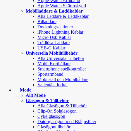
Apple Watch Armband
Apple Watch Skärmskydd
Mobilladdare & Laddkablar
Alla Laddare & Laddkablar
Billaddare
Dockningsstationer
iPhone Lightning Kablar
Micro Usb Kablar
Trådlösa Laddare
USB-C Kablar
Universella Mobiltillbehör
Alla Universala Tillbehör
Mobil Korthållare
Smartphone spelkontroller
Sportarmband
Mobilställ och Mobilhållare
Vattentäta fodral
Mode
Allt Mode
Glasögon & Tillbehör
Alla Glasögon & Tillbehör
Clip-On Solglasögon
Cykelglasögon
Datorglasögon med Blåljusfilter
Glasögontillbehör