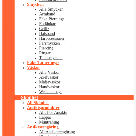
Smycken
Alla Smycken
Armband
Fake Piercings
Fotlänkar
Grillz
Halsband
Håraccessoarer
Parsmycken
Piercing
Ringar
Tandsmycken
Fake Tatueringar
Väskor
Alla Väskor
Axelväskor
Midjeväskor
Handväskor
Weekendbags
Skönhet
All Skönhet
Ansiktsprodukter
Allt För Ansikte
Läppar
Munträning
Ansiktsrengöring
All Ansiktsrengöring