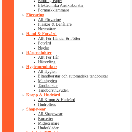
Blotting Paper
Elektroniska Ansiktsborstar
Pormaskklämmare
Förvaring
All Förvaring
Flaskor & Behållare
Necessärer
Hand & Fotvård
Allt För Händer & Fötter
Fotvård
Naglar
Hårprodukter
Allt För Hår
Hårstyling
Hygienprodukter
All Hygien
Eltandborstar och automatiska tandborstar
Munhygien
Tandborstar
Tandborsthuvuden
Kropp & Hudvård
All Kropp & Hudvård
Hudrollers
Shapewear
All Shapewear
Korsetter
Midjetränare
Underkläder