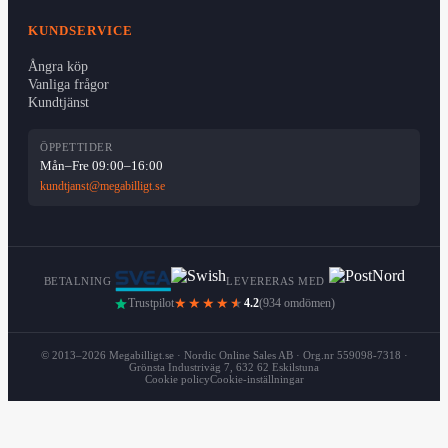
KUNDSERVICE
Ångra köp
Vanliga frågor
Kundtjänst
ÖPPETTIDER
Mån–Fre 09:00–16:00
kundtjanst@megabilligt.se
BETALNING
LEVERERAS MED
Trustpilot
★★★★
★
4.2
(934 omdömen)
© 2013–2026 Megabilligt.se · Nordic Online Sales AB · Org.nr 559098-7318 ·
Grönsta Industriväg 7, 632 62 Eskilstuna
Cookie policy
Cookie-inställningar