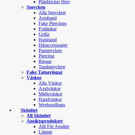
Plånböcker Herr
Smycken
Alla Smycken
Armband
Fake Piercings
Fotlänkar
Grillz
Halsband
Håraccessoarer
Parsmycken
Piercing
Ringar
Tandsmycken
Fake Tatueringar
Väskor
Alla Väskor
Axelväskor
Midjeväskor
Handväskor
Weekendbags
Skönhet
All Skönhet
Ansiktsprodukter
Allt För Ansikte
Läppar