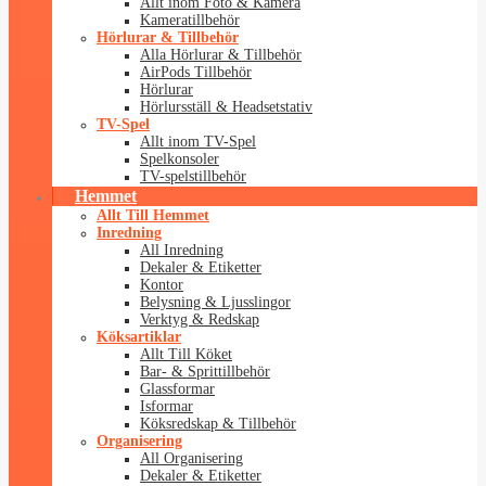
Allt inom Foto & Kamera
Kameratillbehör
Hörlurar & Tillbehör
Alla Hörlurar & Tillbehör
AirPods Tillbehör
Hörlurar
Hörlursställ & Headsetstativ
TV-Spel
Allt inom TV-Spel
Spelkonsoler
TV-spelstillbehör
Hemmet
Allt Till Hemmet
Inredning
All Inredning
Dekaler & Etiketter
Kontor
Belysning & Ljusslingor
Verktyg & Redskap
Köksartiklar
Allt Till Köket
Bar- & Sprittillbehör
Glassformar
Isformar
Köksredskap & Tillbehör
Organisering
All Organisering
Dekaler & Etiketter