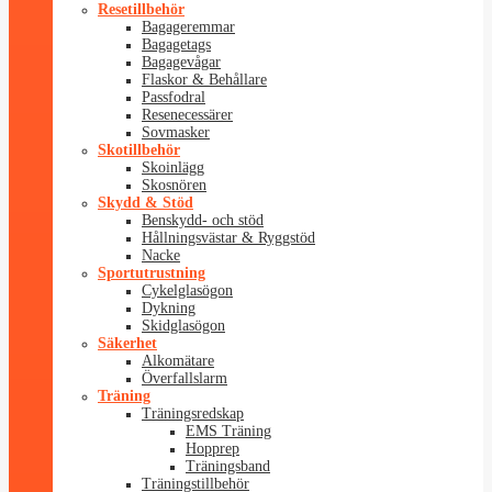
Resetillbehör
Bagageremmar
Bagagetags
Bagagevågar
Flaskor & Behållare
Passfodral
Resenecessärer
Sovmasker
Skotillbehör
Skoinlägg
Skosnören
Skydd & Stöd
Benskydd- och stöd
Hållningsvästar & Ryggstöd
Nacke
Sportutrustning
Cykelglasögon
Dykning
Skidglasögon
Säkerhet
Alkomätare
Överfallslarm
Träning
Träningsredskap
EMS Träning
Hopprep
Träningsband
Träningstillbehör