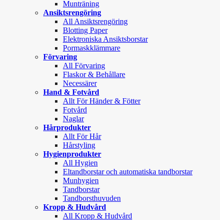
Munträning
Ansiktsrengöring
All Ansiktsrengöring
Blotting Paper
Elektroniska Ansiktsborstar
Pormaskklämmare
Förvaring
All Förvaring
Flaskor & Behållare
Necessärer
Hand & Fotvård
Allt För Händer & Fötter
Fotvård
Naglar
Hårprodukter
Allt För Hår
Hårstyling
Hygienprodukter
All Hygien
Eltandborstar och automatiska tandborstar
Munhygien
Tandborstar
Tandborsthuvuden
Kropp & Hudvård
All Kropp & Hudvård