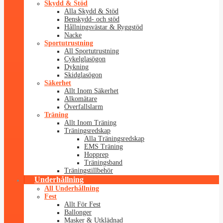
Skydd & Stöd
Alla Skydd & Stöd
Benskydd- och stöd
Hållningsvästar & Ryggstöd
Nacke
Sportutrustning
All Sportutrustning
Cykelglasögon
Dykning
Skidglasögon
Säkerhet
Allt Inom Säkerhet
Alkomätare
Överfallslarm
Träning
Allt Inom Träning
Träningsredskap
Alla Träningsredskap
EMS Träning
Hopprep
Träningsband
Träningstillbehör
Underhållning
All Underhållning
Fest
Allt För Fest
Ballonger
Masker & Utklädnad