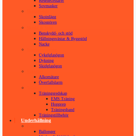
Resenecessärer
Sovmasker
Skotillbehör
Skoinlägg
Skosnören
Skydd & Stöd
Benskydd- och stöd
Hållningsvästar & Ryggstöd
Nacke
Sportutrustning
Cykelglasögon
Dykning
Skidglasögon
Säkerhet
Alkomätare
Överfallslarm
Träning
Träningsredskap
EMS Träning
Hopprep
Träningsband
Träningstillbehör
Underhållning
Fest
Ballonger