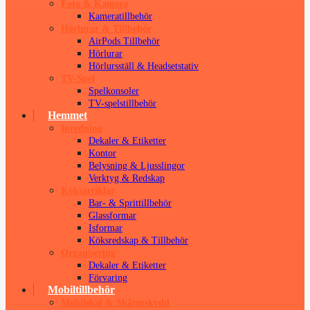
Foto & Kamera
Kameratillbehör
Hörlurar & Tillbehör
AirPods Tillbehör
Hörlurar
Hörlursställ & Headsetstativ
TV-Spel
Spelkonsoler
TV-spelstillbehör
Hemmet
Inredning
Dekaler & Etiketter
Kontor
Belysning & Ljusslingor
Verktyg & Redskap
Köksartiklar
Bar- & Sprittillbehör
Glassformar
Isformar
Köksredskap & Tillbehör
Organisering
Dekaler & Etiketter
Förvaring
Mobiltillbehör
Mobilskal & Skärmskydd