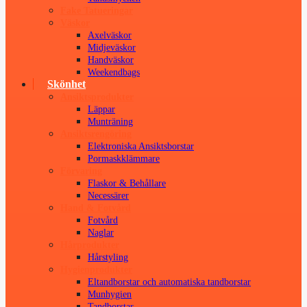
Fake Tatueringar
Väskor
Axelväskor
Midjeväskor
Handväskor
Weekendbags
Skönhet
Ansiktsprodukter
Läppar
Munträning
Ansiktsrengöring
Elektroniska Ansiktsborstar
Pormaskklämmare
Förvaring
Flaskor & Behållare
Necessärer
Hand & Fotvård
Fotvård
Naglar
Hårprodukter
Hårstyling
Hygienprodukter
Eltandborstar och automatiska tandborstar
Munhygien
Tandborstar