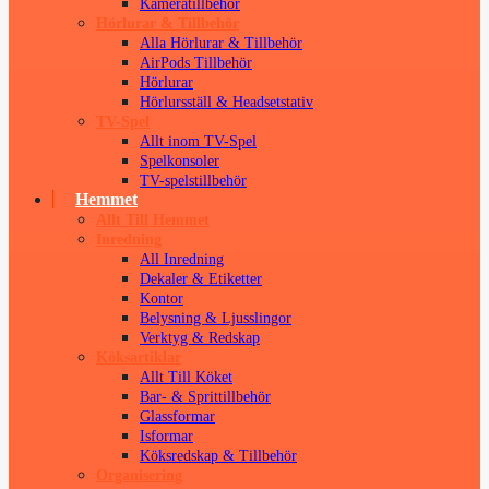
Kameratillbehör
Hörlurar & Tillbehör
Alla Hörlurar & Tillbehör
AirPods Tillbehör
Hörlurar
Hörlursställ & Headsetstativ
TV-Spel
Allt inom TV-Spel
Spelkonsoler
TV-spelstillbehör
Hemmet
Allt Till Hemmet
Inredning
All Inredning
Dekaler & Etiketter
Kontor
Belysning & Ljusslingor
Verktyg & Redskap
Köksartiklar
Allt Till Köket
Bar- & Sprittillbehör
Glassformar
Isformar
Köksredskap & Tillbehör
Organisering