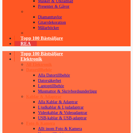
Masker & Utklädnad
Presenter & Gåvor
Hobby & Pyssel
Diamanttavlor
Gitarrdekoration
Målarböcker
Lek & Spel
Topp 100 Bästsäljare
REA
Topp 100 Bästsäljare
Elektronik
All Elektronik
Datortillbehör
Alla Datortillbehör
Datorsäkerhet
Laptoptillbehör
Musmattor & Skrivbordsunderlägg
Kablar & Adaptrar
Alla Kablar & Adaptrar
Ljudkablar & Ljudadaptrar
Videokablar & Videoadaptrar
USB-kablar & USB-adaptrar
Foto & Kamera
Allt inom Foto & Kamera