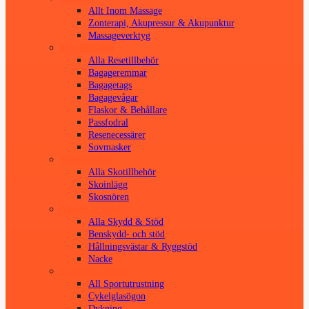
Allt Inom Massage
Zonterapi, Akupressur & Akupunktur
Massageverktyg
Resetillbehör
Alla Resetillbehör
Bagageremmar
Bagagetags
Bagagevågar
Flaskor & Behållare
Passfodral
Resenecessärer
Sovmasker
Skotillbehör
Alla Skotillbehör
Skoinlägg
Skosnören
Skydd & Stöd
Alla Skydd & Stöd
Benskydd- och stöd
Hållningsvästar & Ryggstöd
Nacke
Sportutrustning
All Sportutrustning
Cykelglasögon
Dykning