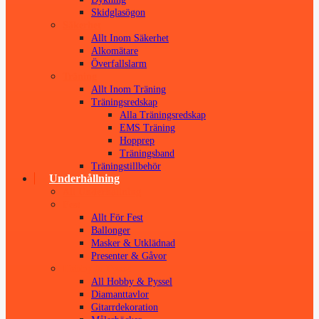
Skidglasögon
Säkerhet
Allt Inom Säkerhet
Alkomätare
Överfallslarm
Träning
Allt Inom Träning
Träningsredskap
Alla Träningsredskap
EMS Träning
Hopprep
Träningsband
Träningstillbehör
Underhållning
All Underhållning
Fest
Allt För Fest
Ballonger
Masker & Utklädnad
Presenter & Gåvor
Hobby & Pyssel
All Hobby & Pyssel
Diamanttavlor
Gitarrdekoration