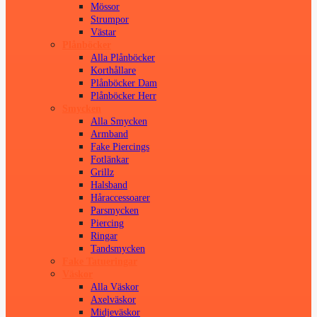
Mössor
Strumpor
Västar
Plånböcker
Alla Plånböcker
Korthållare
Plånböcker Dam
Plånböcker Herr
Smycken
Alla Smycken
Armband
Fake Piercings
Fotlänkar
Grillz
Halsband
Håraccessoarer
Parsmycken
Piercing
Ringar
Tandsmycken
Fake Tatueringar
Väskor
Alla Väskor
Axelväskor
Midjeväskor