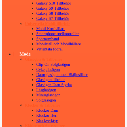
Galaxy S10 Tillbehör
Galaxy S9 Tillbehör
Galaxy S8 Tillbehör
Galaxy S7 Tillbehör
Universella Mobiltillbehör
Mobil Korthållare
Smartphone spelkontroller
Sportarmband
Mobilställ och Mobilhållare
Vattentäta fodral
Mode
Glasögon & Tillbehör
Clip-On Solglasögon
Cykelglasögon
Datorglasögon med Blåljusfilter
Glasögontillbehör
Glasögon Utan Styrka
Läsglasögon
Minusglasögon
Solglasögon
Klockor & Tillbehör
Klockor Dam
Klockor Herr
Klockverktyg
Kläder och Accessoarer