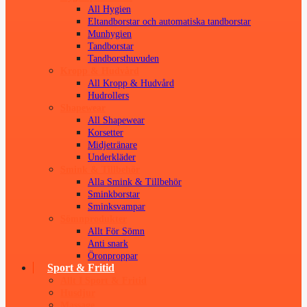
All Hygien
Eltandborstar och automatiska tandborstar
Munhygien
Tandborstar
Tandborsthuvuden
Kropp & Hudvård
All Kropp & Hudvård
Hudrollers
Shapewear
All Shapewear
Korsetter
Midjetränare
Underkläder
Smink & Tillbehör
Alla Smink & Tillbehör
Sminkborstar
Sminksvampar
Sömnprodukter
Allt För Sömn
Anti snark
Öronproppar
Sport & Fritid
Allt I Sport & Fritid
Husdjur
Massage