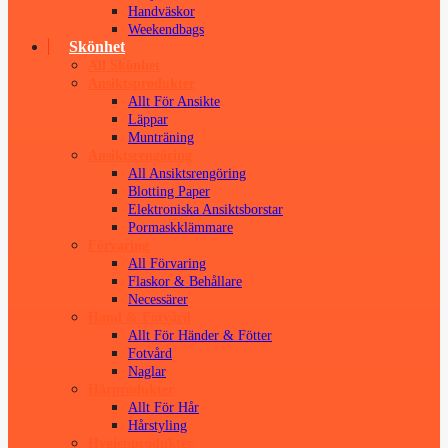
Handväskor
Weekendbags
Skönhet
All Skönhet
Ansiktsprodukter
Allt För Ansikte
Läppar
Munträning
Ansiktsrengöring
All Ansiktsrengöring
Blotting Paper
Elektroniska Ansiktsborstar
Pormaskklämmare
Förvaring
All Förvaring
Flaskor & Behållare
Necessärer
Hand & Fotvård
Allt För Händer & Fötter
Fotvård
Naglar
Hårprodukter
Allt För Hår
Hårstyling
Hygienprodukter