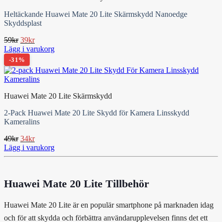
Heltäckande Huawei Mate 20 Lite Skärmskydd Nanoedge
Skyddsplast
Det
Det
59
kr
39
kr
ursprungliga
nuvarande
Lägg i varukorg
priset
priset
-31%
var:
är:
59kr.
39kr.
Huawei Mate 20 Lite Skärmskydd
2-Pack Huawei Mate 20 Lite Skydd för Kamera Linsskydd
Kameralins
Det
Det
49
kr
34
kr
ursprungliga
nuvarande
Lägg i varukorg
priset
priset
var:
är:
49kr.
34kr.
Huawei Mate 20 Lite Tillbehör
Huawei Mate 20 Lite är en populär smartphone på marknaden idag
och för att skydda och förbättra användarupplevelsen finns det ett