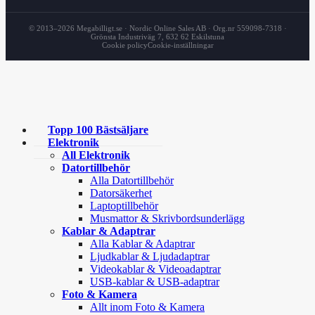
© 2013–2026 Megabilligt.se · Nordic Online Sales AB · Org.nr 559098-7318 ·
Grönsta Industriväg 7, 632 62 Eskilstuna
Cookie policy
Cookie-inställningar
Topp 100 Bästsäljare
Elektronik
All Elektronik
Datortillbehör
Alla Datortillbehör
Datorsäkerhet
Laptoptillbehör
Musmattor & Skrivbordsunderlägg
Kablar & Adaptrar
Alla Kablar & Adaptrar
Ljudkablar & Ljudadaptrar
Videokablar & Videoadaptrar
USB-kablar & USB-adaptrar
Foto & Kamera
Allt inom Foto & Kamera