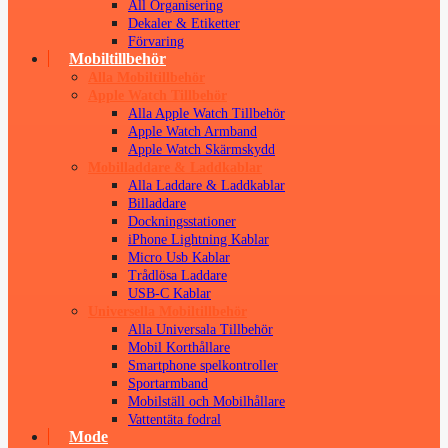
All Organisering
Dekaler & Etiketter
Förvaring
Mobiltillbehör
Alla Mobiltillbehör
Apple Watch Tillbehör
Alla Apple Watch Tillbehör
Apple Watch Armband
Apple Watch Skärmskydd
Mobilladdare & Laddkablar
Alla Laddare & Laddkablar
Billaddare
Dockningsstationer
iPhone Lightning Kablar
Micro Usb Kablar
Trådlösa Laddare
USB-C Kablar
Universella Mobiltillbehör
Alla Universala Tillbehör
Mobil Korthållare
Smartphone spelkontroller
Sportarmband
Mobilställ och Mobilhållare
Vattentäta fodral
Mode