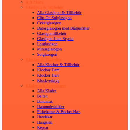
Allt Mode
Glasögon & Tillbehör
Alla Glasögon & Tillbehör
Clip-On Solglasögon
Cykelglasögon
Datorglasögon med Blåljusfilter
Glasögontillbehör
Glasögon Utan Styrka
Läsglasögon
Minusglasögon
Solglasögon
Klockor & Tillbehör
Alla Klockor & Tillbehör
Klockor Dam
Klockor Herr
Klockverktyg
Kläder och Accessoarer
Alla Kläder
Bälten
Bandanas
Damunderkläder
Fiskehattar & Bucket Hats
Handskar
Hängslen
Kepsar