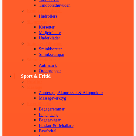
Tandborsthuvuden
Kropp & Hudvård
Hudrollers
Shapewear
Korsetter
Midjetränare
Underkläder
Smink & Tillbehör
Sminkborstar
Sminksvampar
Sömnprodukter
Anti snark
Öronproppar
Sport & Fritid
Husdjur
Massage
Zonterapi, Akupressur & Akupunktur
Massageverktyg
Resetillbehör
Bagageremmar
Bagagetags
Bagagevågar
Flaskor & Behållare
Passfodral