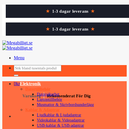
Skip
★
1-3 dagar leverans
★
to
content
★
1-3 dagar leverans
★
Menu
Sök
Sök
efter:
efter:
0
kr
Elektronik
Datortillbehör
Datorsäkerhet
Varukorg
Rekomenderat För Dig
Laptoptillbehör
Musmattor & Skrivbordsunderlägg
Kablar & Adaptrar
Ljudkablar & Ljudadaptrar
Videokablar & Videoadaptrar
USB-kablar & USB-adaptrar