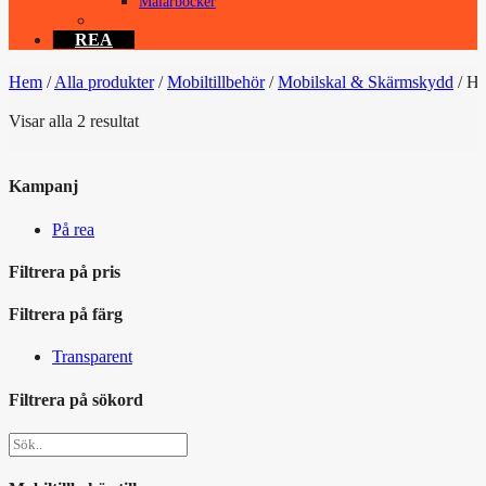
Målarböcker
Lek & Spel
REA
Hem
/
Alla produkter
/
Mobiltillbehör
/
Mobilskal & Skärmskydd
/
Hua
Sortera
Visar alla 2 resultat
efter
popularitet
Kampanj
På rea
Filtrera på pris
Filtrera på färg
Transparent
Filtrera på sökord