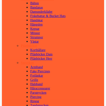
Bälten
Bandanas
Damunderkläder
Fiskehattar & Bucket Hats
Handskar
Hängslen
Kepsar
Mössor
Strumpor
Västar
Plånböcker
Korthållare
Plånböcker Dam
Plånböcker Herr
Smycken
Armband
Fake Piercings
Fotlänkar
Grillz
Halsband
Håraccessoarer
Parsmycken
Piercing
Ringar
Tandsmycken