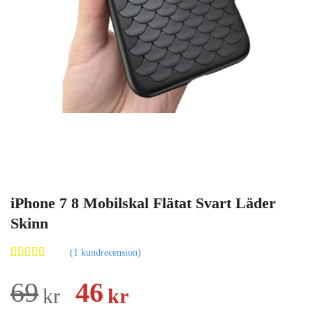
iPhone 7 8 Mobilskal Flätat Svart Läder
Skinn
(
1
kundrecension)
Betygsatt
1
5.00
av 5
Det
Det
69
46
kr
kr
baserat på
kundrecension