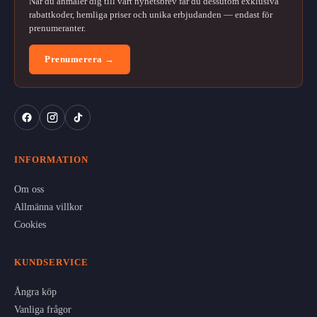
När du anmäler dig till vårt nyhetsbrev får du dessutom exklusiva
rabattkoder, hemliga priser och unika erbjudanden — endast för
prenumeranter.
Prenumerera →
INFORMATION
Om oss
Allmänna villkor
Cookies
KUNDSERVICE
Ångra köp
Vanliga frågor