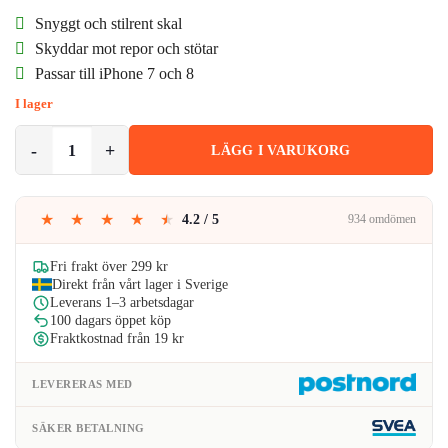
ursprungliga
nuvarande
Snyggt och stilrent skal
priset
priset
Skyddar mot repor och stötar
Passar till iPhone 7 och 8
var:
är:
I lager
69kr.
46kr.
iPhone 7 8 Mobilskal Flätat Svart Läder Skinn mängd
LÄGG I VARUKORG
★
★
★
★
★
4.2 / 5
934 omdömen
Fri frakt över 299 kr
Direkt från vårt lager i Sverige
Leverans 1–3 arbetsdagar
100 dagars öppet köp
Fraktkostnad från 19 kr
LEVERERAS MED
SÄKER BETALNING