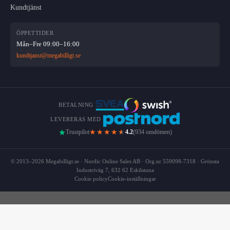
Kundtjänst
ÖPPETTIDER
Mån–Fre 09:00–16:00
kundtjanst@megabilligt.se
BETALNING
LEVERERAS MED
★★★★
★
Trustpilot
4.2
(934 omdömen)
© 2013–2026 Megabilligt.se · Nordic Online Sales AB · Org.nr 559098-7318 · Grönsta
Industriväg 7, 632 62 Eskilstuna
Cookie policy
Cookie-inställningar