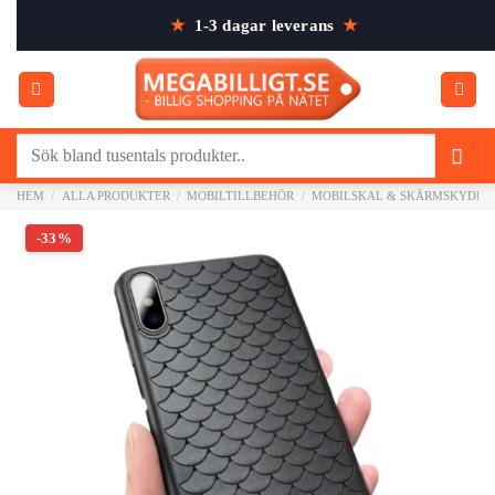
Skip
★
1-3 dagar leverans
★
to
content
Sök
efter:
HEM
/
ALLA PRODUKTER
/
MOBILTILLBEHÖR
/
MOBILSKAL & SKÄRMSKYDD
-33%