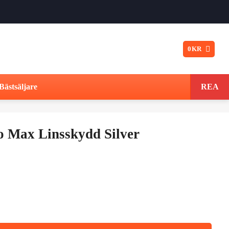
0
KR
Bästsäljare
REA
o Max Linsskydd Silver
t
ngliga
varande
iset
 Silver mängd