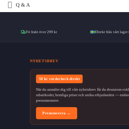
Q & A
Fri frakt över 299 kr
Direkt från vårt lager 
NYHETSBREV
50 kr värdecheck direkt
När du anmäler dig till vårt nyhetsbrev får du dessutom exk
rabattkoder, hemliga priser och unika erbjudanden — endast
prenumeranter.
Prenumerera →