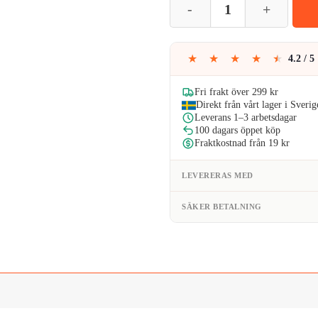
var:
är
79kr.
55
★
★
★
★
★
4.2 / 5
Fri frakt över 299 kr
Direkt från vårt lager i Sverig
Leverans 1–3 arbetsdagar
100 dagars öppet köp
Fraktkostnad från 19 kr
LEVERERAS MED
SÄKER BETALNING