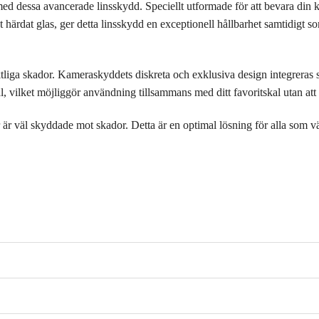
essa avancerade linsskydd. Speciellt utformade för att bevara din kame
t härdat glas, ger detta linsskydd en exceptionell hållbarhet samtidigt so
liga skador. Kameraskyddets diskreta och exklusiva design integreras 
 vilket möjliggör användning tillsammans med ditt favoritskal utan att 
r väl skyddade mot skador. Detta är en optimal lösning för alla som vär