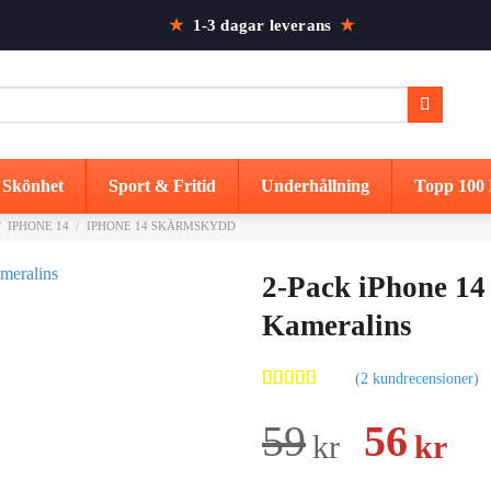
★
1-3 dagar leverans
★
Skönhet
Sport & Fritid
Underhållning
Topp 100 
/
IPHONE 14
/
IPHONE 14 SKÄRMSKYDD
2-Pack iPhone 14
Kameralins
(
2
kundrecensioner)
Betygsatt
2
5.00
av 5
Det
De
59
56
kr
kr
baserat på
kundrecensioner
urspru
nu