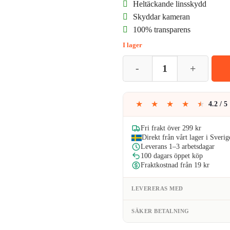
Heltäckande linsskydd
priset
pr
Skyddar kameran
100% transparens
var:
är
I lager
59kr.
56
2-Pack iPhone 14 Skydd för Kam
★
★
★
★
★
4.2 / 5
Fri frakt över 299 kr
Direkt från vårt lager i Sverig
Leverans 1–3 arbetsdagar
100 dagars öppet köp
Fraktkostnad från 19 kr
LEVERERAS MED
SÄKER BETALNING