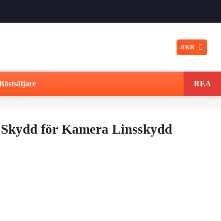
0
KR
Bästsäljare
REA
 Skydd för Kamera Linsskydd
t
ngliga
varande