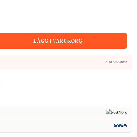
iset
:
kr.
era Linsskydd Kameralins mängd
LÄGG I VARUKORG
934 omdömen
e