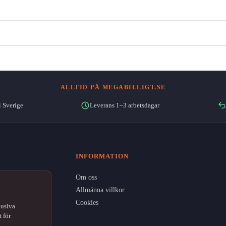
ALLTID PÅ MEGABILLIGT.SE
i Sverige
Leverans 1–3 arbetsdagar
INFORMATION
Om oss
Allmänna villkor
Cookies
lusiva
 för