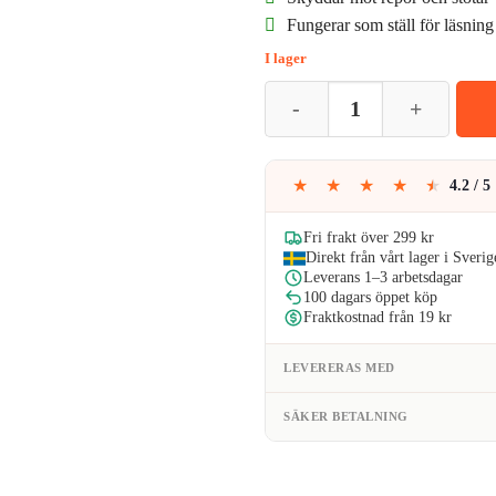
Fungerar som ställ för läsning
var:
I lager
209kr
Samsung Galaxy S21 Ultra Clear 
★
★
★
★
★
4.2 / 5
Fri frakt över 299 kr
Direkt från vårt lager i Sverig
Leverans 1–3 arbetsdagar
100 dagars öppet köp
Fraktkostnad från 19 kr
LEVERERAS MED
SÄKER BETALNING