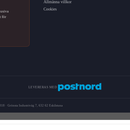
Allmänna villkor
Cookies
lusiva
 för
LEVERERAS MED
18 · Grönsta Industriväg 7, 632 62 Eskilstuna
d