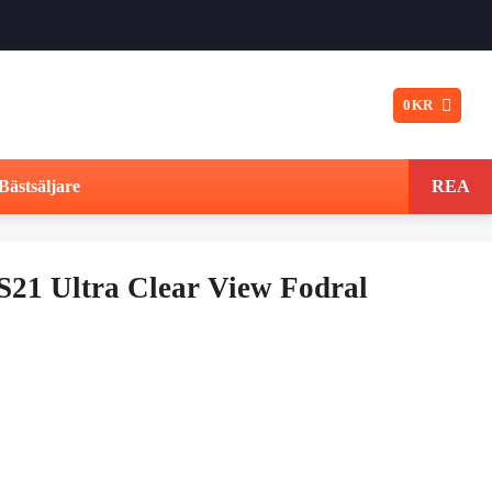
0
KR
Bästsäljare
REA
21 Ultra Clear View Fodral
Det
ungliga
nuvarande
t
priset