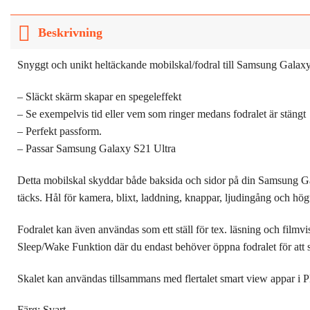
Beskrivning
Snyggt och unikt heltäckande mobilskal/fodral till Samsung Galax
– Släckt skärm skapar en spegeleffekt
– Se exempelvis tid eller vem som ringer medans fodralet är stängt
– Perfekt passform.
– Passar Samsung Galaxy S21 Ultra
Detta mobilskal skyddar både baksida och sidor på din Samsung Gal
täcks. Hål för kamera, blixt, laddning, knappar, ljudingång och hög
Fodralet kan även användas som ett ställ för tex. läsning och filmvis
Sleep/Wake Funktion där du endast behöver öppna fodralet för att s
Skalet kan användas tillsammans med flertalet smart view appar i 
Färg: Svart