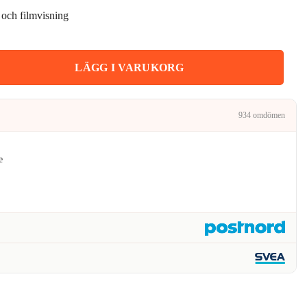
 och filmvisning
är:
.
100kr.
View Fodral mängd
LÄGG I VARUKORG
934 omdömen
e