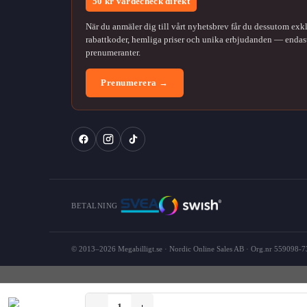
50 kr värdecheck direkt
När du anmäler dig till vårt nyhetsbrev får du dessutom exk
rabattkoder, hemliga priser och unika erbjudanden — endast
prenumeranter.
Prenumerera →
BETALNING
© 2013–2026 Megabilligt.se · Nordic Online Sales AB · Org.nr 559098-73
Samsung Galaxy S21 Ultra Clear View Fodral mäng