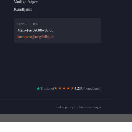
Vanliga frågor
Kundtjänst
ÖPPETTIDER
Mån–Fre 09:00–16:00
kundtjanst@megabilligt.se
★★★★
★
Trustpilot
4.2
(934 omdömen)
Cookie policy
Cookie-inställningar