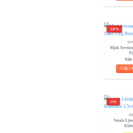
-18%
SO
Mjuk Sovmas
Fl
frå
VÄLJ 
-5%
H
Smala Ljus
Kläm