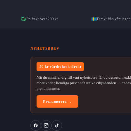
Fri frakt över 299 kr
Direkt från vårt lager 
NYHETSBREV
50 kr värdecheck direkt
När du anmäler dig till vårt nyhetsbrev får du dessutom exk
rabattkoder, hemliga priser och unika erbjudanden — endast
prenumeranter.
Prenumerera →