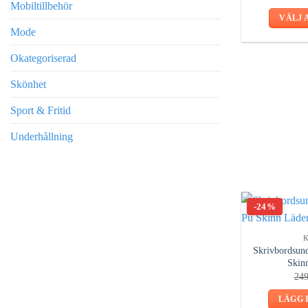
4.74
Mobiltillbehör
VÄLJ 
Mode
Okategoriserad
Skönhet
Sport & Fritid
Underhållning
-24%
Skrivbordsun
Skin
24
LÄGG 