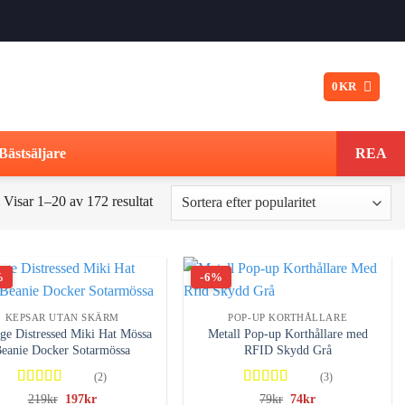
0
KR
Bästsäljare
REA
Sortera
Visar 1–20 av 172 resultat
efter
popularitet
%
-6%
KEPSAR UTAN SKÄRM
POP-UP KORTHÅLLARE
ge Distressed Miki Hat Mössa
Metall Pop-up Korthållare med
eanie Docker Sotarmössa
RFID Skydd Grå
(2)
(3)
Betygsatt
Betygsatt
Det
Det
Det
Det
219
kr
197
kr
79
kr
74
kr