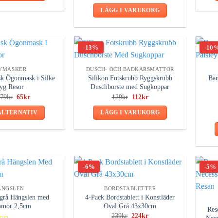
4.50
av 5
kan
249kr.
189kr.
LÄGG I VARUKORG
väljas
på
produktsidan
-13%
-10
VMASKER
DUSCH- OCH BADKARSMATTOR
k Ögonmask i Silke
Silikon Fotskrubb Ryggskrubb
Ban
yg Resor
Duschborste med Sugkoppar
Det
Det
Det
Det
n
79
kr
65
kr
129
kr
112
kr
ursprungliga
nuvarande
ursprungliga
nuvarande
priset
priset
priset
priset
ALTERNATIV
LÄGG I VARUKORG
var:
är:
var:
är:
79kr.
65kr.
129kr.
112kr.
Den
här
produkten
har
-6%
-5%
flera
varianter.
ÄNGSLEN
BORDSTABLETTER
De
grå Hängslen med
4-Pack Bordstablett i Konstläder
olika
mor 2,5cm
Oval Grå 43x30cm
Res
alternativen
Det
Det
239
kr
224
kr