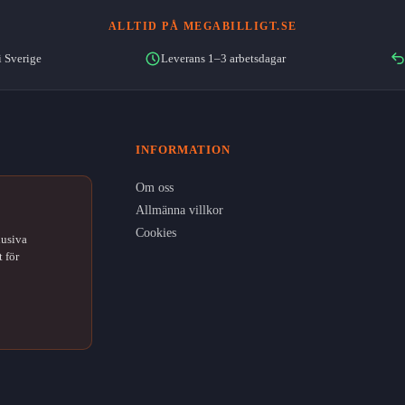
varianter.
ALLTID PÅ MEGABILLIGT.SE
De
olika
i Sverige
Leverans 1–3 arbetsdagar
alternativen
kan
väljas
på
INFORMATION
produktsidan
Om oss
Allmänna villkor
Cookies
lusiva
 för