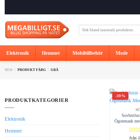
Skip
to
content
Sök
efter:
Elektronik
Hemmet
Mobiltillbehör
Mode
HEM
/
PRODUKT FÄRG
/
GRÅ
-39%
PRODUKTKATEGORIER
H
Sovhörlur
Elektronik
Ögonmask med
Hemmet
Betyg
från