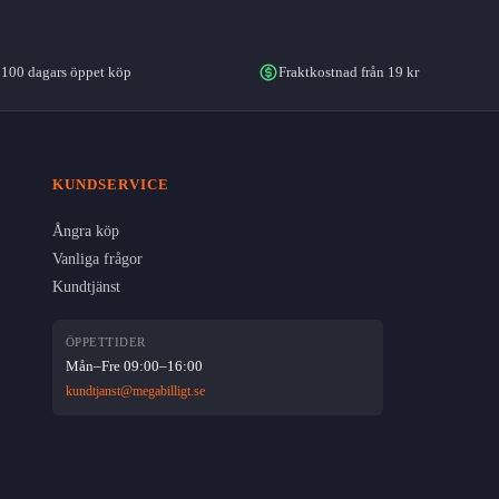
olika
alternativen
100 dagars öppet köp
Fraktkostnad från 19 kr
kan
väljas
på
produktsidan
KUNDSERVICE
Ångra köp
Vanliga frågor
Kundtjänst
ÖPPETTIDER
Mån–Fre 09:00–16:00
kundtjanst@megabilligt.se