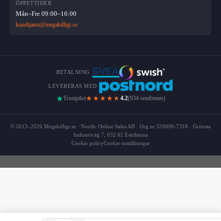
ÖPPETTIDER
Mån–Fre 09:00–16:00
kundtjanst@megabilligt.se
BETALNING
LEVERERAS MED
★★★★
★
Trustpilot
4.2
(934 omdömen)
© 2013–2026 Megabilligt.se · Nordic Online Sales AB · Org.nr 559098-7318 · Grönsta
Industriväg 7, 632 62 Eskilstuna
Cookie policy
Cookie-inställningar