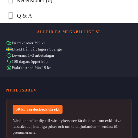
Recensioner (0)
Q & A
ALLTID PÅ MEGABILLIGT.SE
Fri frakt över 299 kr
Direkt från vårt lager i Sverige
Leverans 1–3 arbetsdagar
100 dagars öppet köp
Fraktkostnad från 19 kr
NYHETSBREV
50 kr värdecheck direkt
När du anmäler dig till vårt nyhetsbrev får du dessutom exklusiva
rabattkoder, hemliga priser och unika erbjudanden — endast för
prenumeranter.