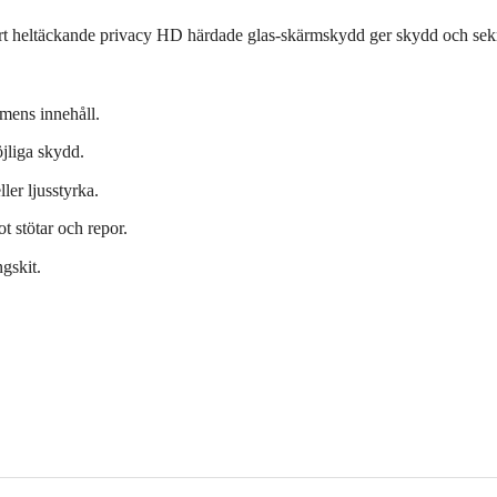
rt heltäckande privacy HD härdade glas-skärmskydd ger skydd och sekret
rmens innehåll.
öjliga skydd.
ler ljusstyrka.
t stötar och repor.
gskit.