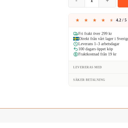
★
★
★
★
★
4.2 / 5
Fri frakt över 299 kr
Direkt från vårt lager i Sverig
Leverans 1–3 arbetsdagar
100 dagars öppet köp
Fraktkostnad från 19 kr
LEVERERAS MED
SÄKER BETALNING