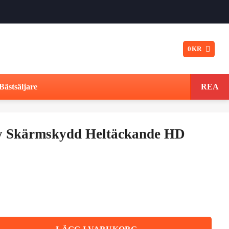
0
KR
Bästsäljare
REA
cy Skärmskydd Heltäckande HD
eltäckande HD Härdat Glas mängd