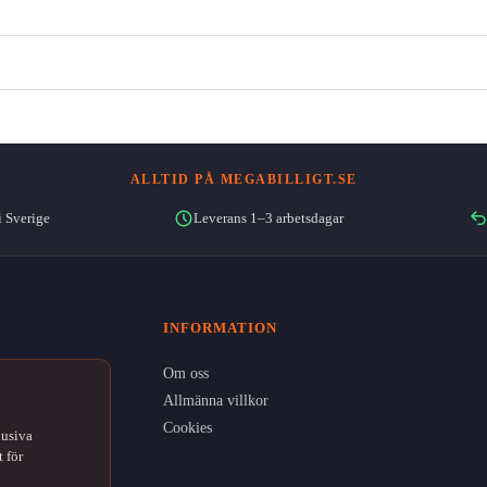
ALLTID PÅ MEGABILLIGT.SE
i Sverige
Leverans 1–3 arbetsdagar
INFORMATION
Om oss
Allmänna villkor
Cookies
lusiva
 för