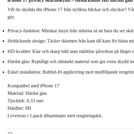
iPhone 17 privacy skärmskydd – Heltäckande HD härdat glas
Vill du skydda din iPhone 17 från nyfikna blickar och olyckor? Vå
gör.
Privacy-funktion: Minskar insyn från sidorna så att bara du ser skä
Heltäckande design: Täcker skärmen från kant till kant för bästa m
HD-kvalitet: Klar och skarp bild utan märkbar påverkan på färger el
Härdat glas: Reptåligt och slitstarkt material som ger extra skydd mo
Enkel installation: Bubbel-fri applicering med medföljande rengörin
Kompatibel med iPhone 17
Material: Härdat glas
Tjocklek: 0,33 mm
Hårdhet: 9H
Levereras i 1-pack tillsammans med rengöringskit.