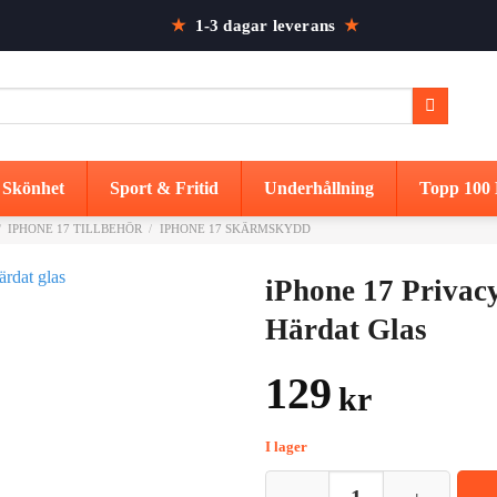
★
1-3 dagar leverans
★
Skönhet
Sport & Fritid
Underhållning
Topp 100 
/
IPHONE 17 TILLBEHÖR
/
IPHONE 17 SKÄRMSKYDD
iPhone 17 Priva
Härdat Glas
129
kr
I lager
iPhone 17 Privacy Skärmskydd H