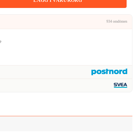
LÄGG I VARUKORG
934 omdömen
e