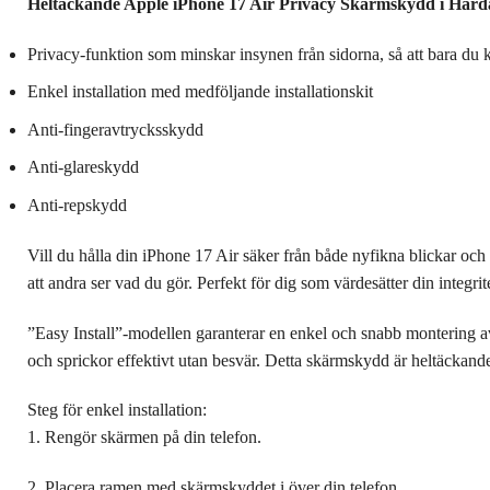
Heltäckande Apple iPhone 17 Air Privacy Skärmskydd i Härda
Privacy-funktion som minskar insynen från sidorna, så att bara du
Enkel installation med medföljande installationskit
Anti-fingeravtrycksskydd
Anti-glareskydd
Anti-repskydd
Vill du hålla din iPhone 17 Air säker från både nyfikna blickar o
att andra ser vad du gör. Perfekt för dig som värdesätter din integrit
”Easy Install”-modellen garanterar en enkel och snabb montering av
och sprickor effektivt utan besvär. Detta skärmskydd är heltäckande 
Steg för enkel installation:
1. Rengör skärmen på din telefon.
2. Placera ramen med skärmskyddet i över din telefon.