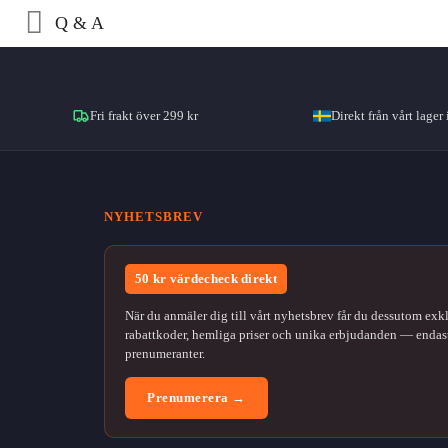
Q & A
Fri frakt över 299 kr
Direkt från vårt lager 
NYHETSBREV
50 kr värdecheck direkt
När du anmäler dig till vårt nyhetsbrev får du dessutom exk
rabattkoder, hemliga priser och unika erbjudanden — endast
prenumeranter.
Prenumerera →