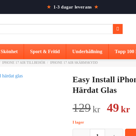
★
1-3 dagar leverans
★
Skönhet
Sport & Fritid
Underhållning
Topp 100 
/
IPHONE 17 AIR TILLBEHÖR
/
IPHONE 17 AIR SKÄRMSKYDD
Easy Install iPh
Härdat Glas
Det
D
129
49
kr
kr
urspr
n
I lager
prise
p
Easy Install iPhone 17 Air Priv