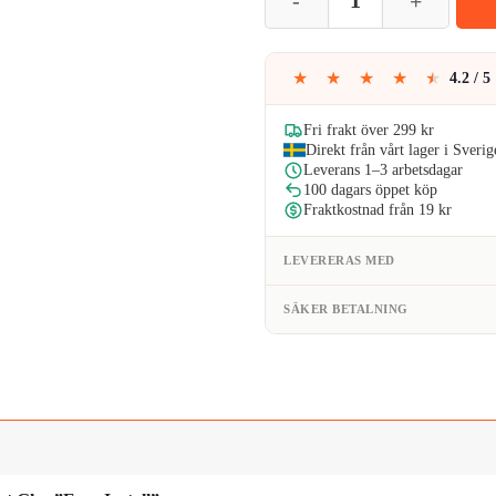
var:
ä
129kr
4
★
★
★
★
★
4.2 / 5
Fri frakt över 299 kr
Direkt från vårt lager i Sverig
Leverans 1–3 arbetsdagar
100 dagars öppet köp
Fraktkostnad från 19 kr
LEVERERAS MED
SÄKER BETALNING