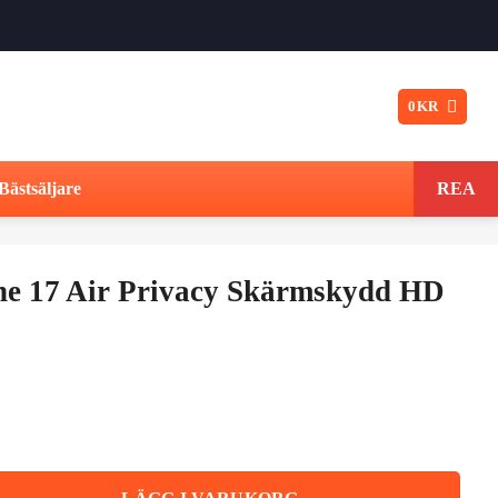
0
KR
Bästsäljare
REA
one 17 Air Privacy Skärmskydd HD
et
ungliga
uvarande
t
riset
acy Skärmskydd HD Härdat Glas mängd