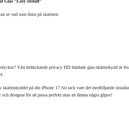
t Glas ”Easy Install”
 kan se vad som finns på skärmen.
ch olyckor? Vårt heltäckande privacy HD härdade glas-skärmskydd är lö
et.
 skärmskyddet på din iPhone 17 Air tack vare det medföljande installat
och designat för att passa perfekt utan att lämna några glipor!