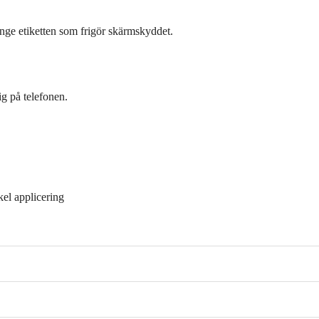
range etiketten som frigör skärmskyddet.
ig på telefonen.
kel applicering