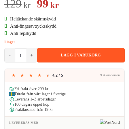
Det
Det
129
99
kr
kr
ursprungliga
nuvarande
Heltäckande skärmskydd
priset
priset
Anti-fingeravtrycksskydd
Anti-repskydd
var:
är:
I lager
129kr.
99kr.
5-Pack iPhone 15 Pro Max Heltäckande Härdat Glas Skärmskydd HD
LÄGG I VARUKORG
★
★
★
★
★
4.2 / 5
934 omdömen
Fri frakt över 299 kr
Direkt från vårt lager i Sverige
Leverans 1–3 arbetsdagar
100 dagars öppet köp
Fraktkostnad från 19 kr
LEVERERAS MED