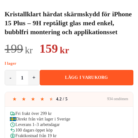
Kristallklart härdat skärmskydd för iPhone
15 Plus – 9H reptåligt glas med enkel,
bubblfri montering och applikationsset
Det
Det
199
159
kr
kr
ursprungliga
nuvarande
I lager
priset
priset
Kristallklart härdat skärmskydd för iPhone 15 Plus – 9H reptåligt gla
LÄGG I VARUKORG
var:
är:
199kr.
159kr.
★
★
★
★
★
4.2 / 5
934 omdömen
Fri frakt över 299 kr
Direkt från vårt lager i Sverige
Leverans 1–3 arbetsdagar
100 dagars öppet köp
Fraktkostnad från 19 kr