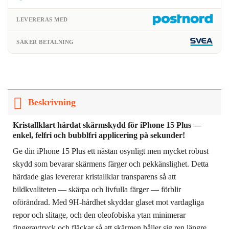
LEVERERAS MED
SÄKER BETALNING
Beskrivning
Kristallklart härdat skärmskydd för iPhone 15 Plus —
enkel, felfri och bubblfri applicering på sekunder!
Ge din iPhone 15 Plus ett nästan osynligt men mycket robust
skydd som bevarar skärmens färger och pekkänslighet. Detta
härdade glas levererar kristallklar transparens så att
bildkvaliteten — skärpa och livfulla färger — förblir
oförändrad. Med 9H-hårdhet skyddar glaset mot vardagliga
repor och slitage, och den oleofobiska ytan minimerar
fingeravtryck och fläckar så att skärmen håller sig ren längre.