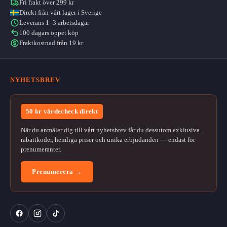
Fri frakt över 299 kr
Direkt från vårt lager i Sverige
Leverans 1–3 arbetsdagar
100 dagars öppet köp
Fraktkostnad från 19 kr
NYHETSBREV
50 kr värdecheck direkt
När du anmäler dig till vårt nyhetsbrev får du dessutom exklusiva
rabattkoder, hemliga priser och unika erbjudanden — endast för
prenumeranter.
Prenumerera →