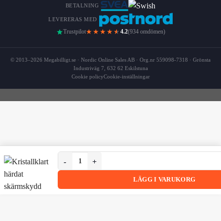
BETALNING
LEVERERAS MED
★★★★
★
Trustpilot
4.2
(934 omdömen)
© 2013–2026 Megabilligt.se · Nordic Online Sales AB · Org.nr 559098-7318 · Grönsta
Industriväg 7, 632 62 Eskilstuna
Cookie policy
Cookie-inställningar
Kristallklart härdat skärmskydd för iPhone 15 Plus –
Kristallklart härdat skärmskydd för iPhone 15 Plus – 9H re
LÄGG I VARUKORG