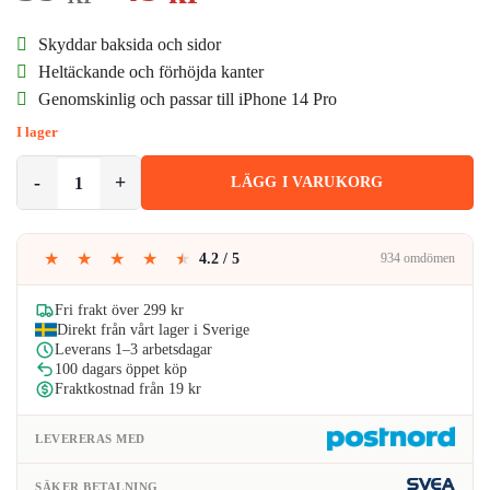
ursprungliga
nuvarande
Skyddar baksida och sidor
priset
priset
Heltäckande och förhöjda kanter
Genomskinlig och passar till iPhone 14 Pro
var:
är:
I lager
59kr.
49kr.
iPhone 14 Pro Tunt Genomskinligt Mobilskal Transparent mängd
LÄGG I VARUKORG
★
★
★
★
★
4.2 / 5
934 omdömen
Fri frakt över 299 kr
Direkt från vårt lager i Sverige
Leverans 1–3 arbetsdagar
100 dagars öppet köp
Fraktkostnad från 19 kr
LEVERERAS MED
SÄKER BETALNING