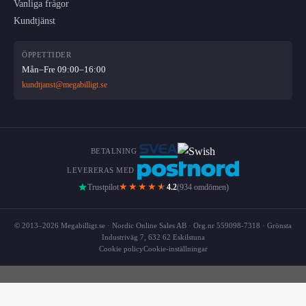
Vanliga frågor
Kundtjänst
ÖPPETTIDER
Mån–Fre 09:00–16:00
kundtjanst@megabilligt.se
BETALNING
LEVERERAS MED
★★★★
★
Trustpilot
4.2
(934 omdömen)
© 2013–2026 Megabilligt.se · Nordic Online Sales AB · Org.nr 559098-7318 · Grönsta
Industriväg 7, 632 62 Eskilstuna
Cookie policy
Cookie-inställningar