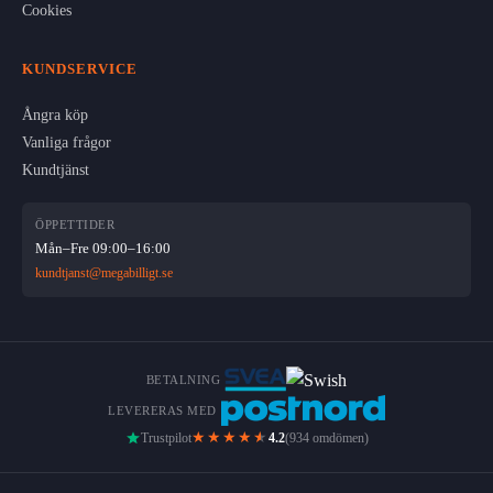
Cookies
KUNDSERVICE
Ångra köp
Vanliga frågor
Kundtjänst
ÖPPETTIDER
Mån–Fre 09:00–16:00
kundtjanst@megabilligt.se
BETALNING
LEVERERAS MED
★★★★
★
Trustpilot
4.2
(934 omdömen)