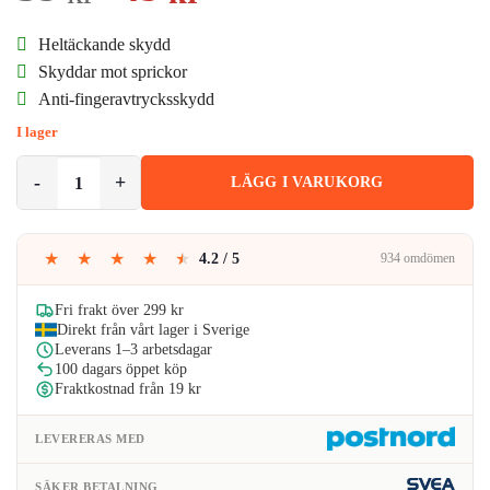
ursprungliga
nuvarande
Heltäckande skydd
priset
priset
Skyddar mot sprickor
Anti-fingeravtrycksskydd
var:
är:
I lager
59kr.
49kr.
2-Pack iPhone 13 Pro Skydd för Kamera Linsskydd Kameralins mäng
LÄGG I VARUKORG
★
★
★
★
★
4.2 / 5
934 omdömen
Fri frakt över 299 kr
Direkt från vårt lager i Sverige
Leverans 1–3 arbetsdagar
100 dagars öppet köp
Fraktkostnad från 19 kr
LEVERERAS MED
SÄKER BETALNING