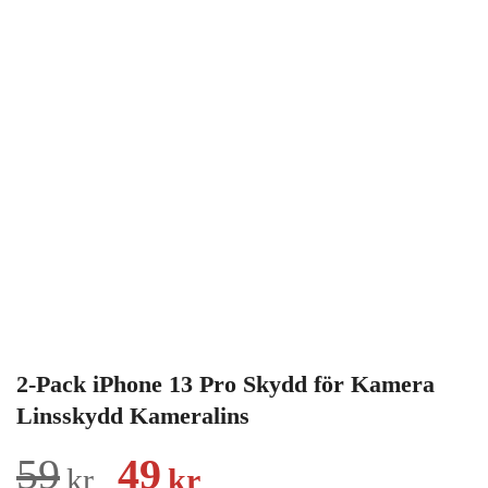
2-Pack iPhone 13 Pro Skydd för Kamera
Linsskydd Kameralins
Det
Det
59
49
kr
kr