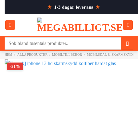
Skip
★
1-3 dagar leverans
★
to
content
Sök
efter:
HEM
/
ALLA PRODUKTER
/
MOBILTILLBEHÖR
/
MOBILSKAL & SKÄRMSKYDD
-31%