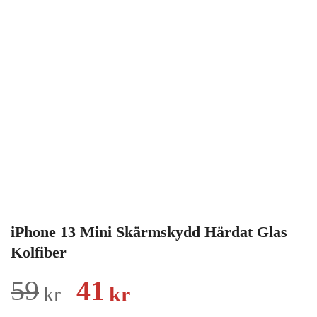
iPhone 13 Mini Skärmskydd Härdat Glas
Kolfiber
Det
Det
59
41
kr
kr