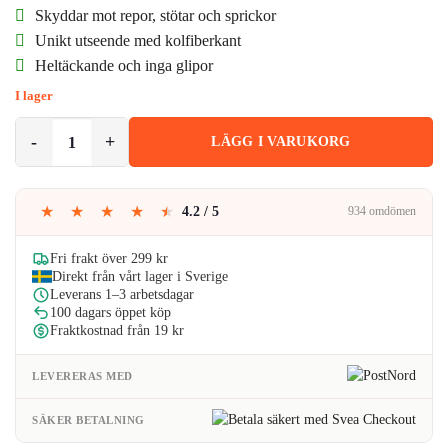
ursprungliga
nuvarande
Skyddar mot repor, stötar och sprickor
priset
priset
Unikt utseende med kolfiberkant
Heltäckande och inga glipor
var:
är:
I lager
59kr.
41kr.
iPhone 13 Mini Skärmskydd Härdat Glas Kolfiber mängd
LÄGG I VARUKORG
★
★
★
★
★
4.2 / 5
934 omdömen
Fri frakt över 299 kr
Direkt från vårt lager i Sverige
Leverans 1–3 arbetsdagar
100 dagars öppet köp
Fraktkostnad från 19 kr
LEVERERAS MED
SÄKER BETALNING