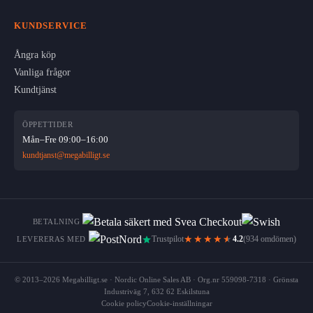
KUNDSERVICE
Ångra köp
Vanliga frågor
Kundtjänst
ÖPPETTIDER
Mån–Fre 09:00–16:00
kundtjanst@megabilligt.se
BETALNING
★★★★
★
Trustpilot
4.2
(934 omdömen)
LEVERERAS MED
© 2013–2026 Megabilligt.se · Nordic Online Sales AB · Org.nr 559098-7318 · Grönsta
Industriväg 7, 632 62 Eskilstuna
Cookie policy
Cookie-inställningar