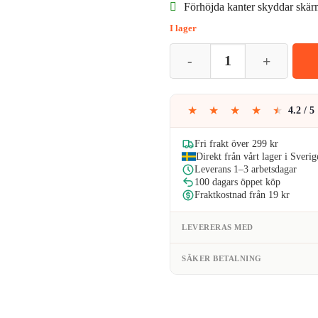
Förhöjda kanter skyddar skä
var:
är
I lager
69kr.
63
iPhone 12 Pro Max Tunt Brunt Ge
★
★
★
★
★
4.2 / 5
Fri frakt över 299 kr
Direkt från vårt lager i Sverig
Leverans 1–3 arbetsdagar
100 dagars öppet köp
Fraktkostnad från 19 kr
LEVERERAS MED
SÄKER BETALNING