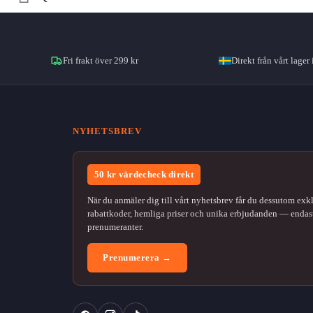
Fri frakt över 299 kr
Direkt från vårt lager 
NYHETSBREV
50 kr värdecheck direkt
När du anmäler dig till vårt nyhetsbrev får du dessutom exk
rabattkoder, hemliga priser och unika erbjudanden — endast
prenumeranter.
Prenumerera →