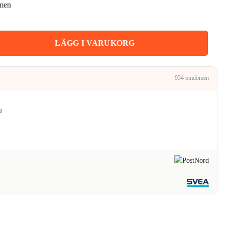
rmen
:
kr.
nomskinligt Skal Transparent mängd
LÄGG I VARUKORG
934 omdömen
e