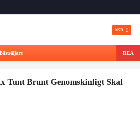
0
KR
Bästsäljare
REA
x Tunt Brunt Genomskinligt Skal
t
ngliga
varande
iset