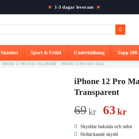
★
1-3 dagar leverans
★
Skönhet
Sport & Fritid
Underhållning
Topp 100 
/
IPHONE 12 PRO MAX TILLBEHÖR
/
IPHONE 12 PRO MAX SKAL
iPhone 12 Pro Ma
Transparent
Det
De
69
63
kr
kr
urspru
nu
Skyddar baksida och sidor
priset
pr
Heltäckande skydd