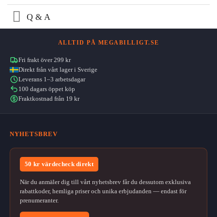
Q & A
ALLTID PÅ MEGABILLIGT.SE
Fri frakt över 299 kr
Direkt från vårt lager i Sverige
Leverans 1–3 arbetsdagar
100 dagars öppet köp
Fraktkostnad från 19 kr
NYHETSBREV
50 kr värdecheck direkt
När du anmäler dig till vårt nyhetsbrev får du dessutom exklusiva
rabattkoder, hemliga priser och unika erbjudanden — endast för
prenumeranter.