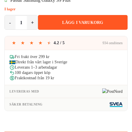
Passar Samsung Galaxy S9 Plus
var:
är:
I lager
69kr.
48kr.
Samsung Galaxy S9 Plus Mobilskal Svart Läder Skinn mängd
LÄGG I VARUKORG
★
★
★
★
★
4.2 / 5
934 omdömen
Fri frakt över 299 kr
Direkt från vårt lager i Sverige
Leverans 1–3 arbetsdagar
100 dagars öppet köp
Fraktkostnad från 19 kr
LEVERERAS MED
SÄKER BETALNING