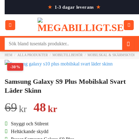
Skip
★
1-3 dagar leverans
★
to
content
Sök
efter:
HEM
/
ALLA PRODUKTER
/
MOBILTILLBEHÖR
/
MOBILSKAL & SKÄRMSKYDD
-30%
Samsung Galaxy S9 Plus Mobilskal Svart
Läder Skinn
Det
Det
69
48
kr
kr
ursprungliga
nuvarande
Snyggt och Stilrent
priset
priset
Heltäckande skydd