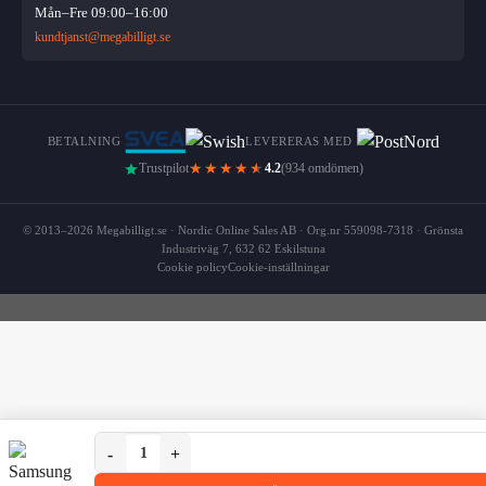
Mån–Fre 09:00–16:00
kundtjanst@megabilligt.se
BETALNING
LEVERERAS MED
★★★★
★
Trustpilot
4.2
(934 omdömen)
© 2013–2026 Megabilligt.se · Nordic Online Sales AB · Org.nr 559098-7318 · Grönsta
Industriväg 7, 632 62 Eskilstuna
Cookie policy
Cookie-inställningar
Samsung Galaxy S9 Plus Mobilskal Svart Läder Skinn mä
Samsung Galaxy S9 Plus Mobilskal Svart Läder Skinn