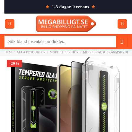
Skip
★
1-3 dagar leverans
★
to
content
Sök
efter:
HEM
/
ALLA PRODUKTER
/
MOBILTILLBEHÖR
/
MOBILSKAL & SKÄRMSKYDD
-29%