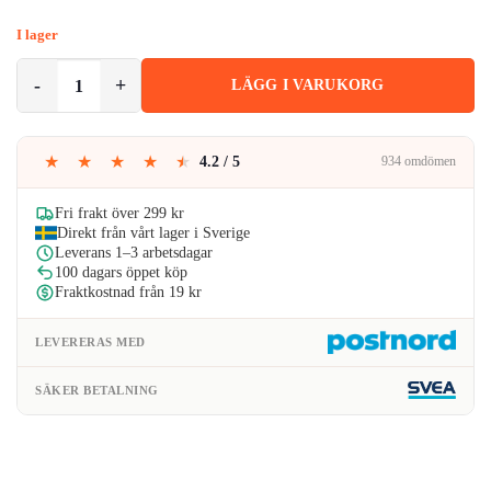
ursprungliga
nuvarande
I lager
priset
priset
Privacy Skärmskydd för Samsung Galaxy S24 Ultra – 9H härdat glas m
LÄGG I VARUKORG
var:
är:
199kr.
141kr.
★
★
★
★
★
4.2 / 5
934 omdömen
Fri frakt över 299 kr
Direkt från vårt lager i Sverige
Leverans 1–3 arbetsdagar
100 dagars öppet köp
Fraktkostnad från 19 kr
LEVERERAS MED
SÄKER BETALNING