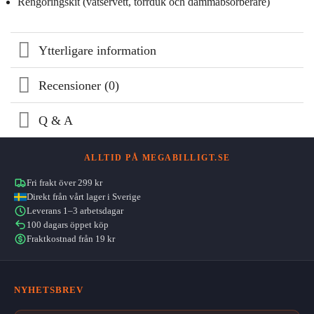
Rengöringskit (våtservett, torrduk och dammabsorberare)
Ytterligare information
Recensioner (0)
Q & A
ALLTID PÅ MEGABILLIGT.SE
Fri frakt över 299 kr
Direkt från vårt lager i Sverige
Leverans 1–3 arbetsdagar
100 dagars öppet köp
Fraktkostnad från 19 kr
NYHETSBREV