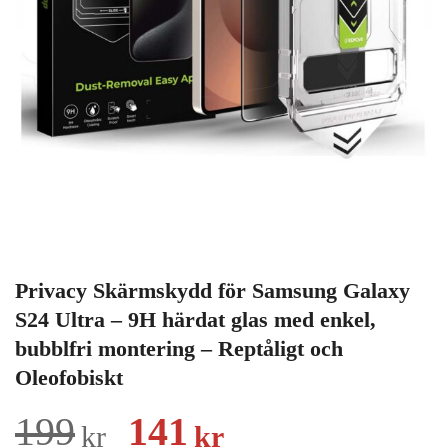
Privacy Skärmskydd för Samsung Galaxy
S24 Ultra – 9H härdat glas med enkel,
bubblfri montering – Reptåligt och
Oleofobiskt
Det
Det
199
141
kr
kr