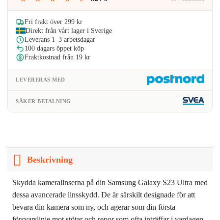
var:
är:
79kr.
49kr.
Fri frakt över 299 kr
Direkt från vårt lager i Sverige
Leverans 1–3 arbetsdagar
100 dagars öppet köp
Fraktkostnad från 19 kr
LEVERERAS MED
SÄKER BETALNING
Beskrivning
Skydda kameralinserna på din Samsung Galaxy S23 Ultra med
dessa avancerade linsskydd. De är särskilt designade för att
bevara din kamera som ny, och agerar som din första
försvarslinje mot stötar och repor som ofta inträffar i vardagen.