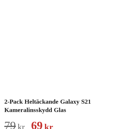
2-Pack Heltäckande Galaxy S21
Kameralinsskydd Glas
Det
Det
79
69
kr
kr