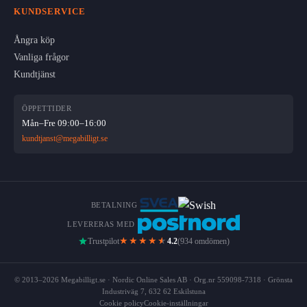
KUNDSERVICE
Ångra köp
Vanliga frågor
Kundtjänst
ÖPPETTIDER
Mån–Fre 09:00–16:00
kundtjanst@megabilligt.se
BETALNING
LEVERERAS MED
★★★★
★
Trustpilot
4.2
(934 omdömen)
© 2013–2026 Megabilligt.se · Nordic Online Sales AB · Org.nr 559098-7318 · Grönsta
Industriväg 7, 632 62 Eskilstuna
Cookie policy
Cookie-inställningar