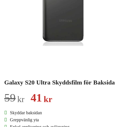
Galaxy S20 Ultra Skyddsfilm för Baksida
Det
Det
59
41
kr
kr
ursprungliga
nuvarande
Skyddar baksidan
priset
priset
Greppvänlig yta
Enkel applicering och avlägsning