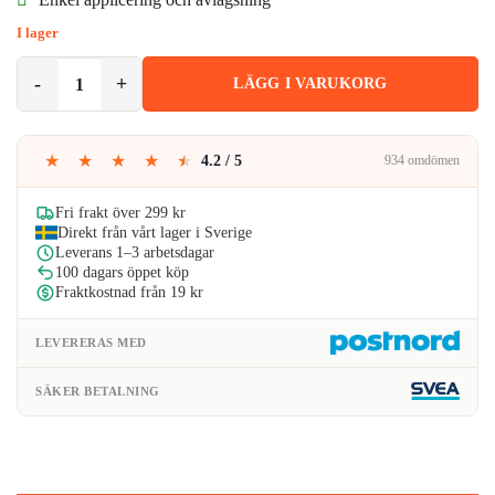
var:
är:
I lager
59kr.
41kr.
Galaxy S20 Ultra Skyddsfilm för Baksida mängd
LÄGG I VARUKORG
★
★
★
★
★
4.2 / 5
934 omdömen
Fri frakt över 299 kr
Direkt från vårt lager i Sverige
Leverans 1–3 arbetsdagar
100 dagars öppet köp
Fraktkostnad från 19 kr
LEVERERAS MED
SÄKER BETALNING