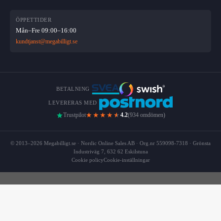
ÖPPETTIDER
Mån–Fre 09:00–16:00
kundtjanst@megabilligt.se
BETALNING
LEVERERAS MED
★★★★
★
Trustpilot
4.2
(934 omdömen)
© 2013–2026 Megabilligt.se · Nordic Online Sales AB · Org.nr 559098-7318 · Grönsta
Industriväg 7, 632 62 Eskilstuna
Cookie policy
Cookie-inställningar