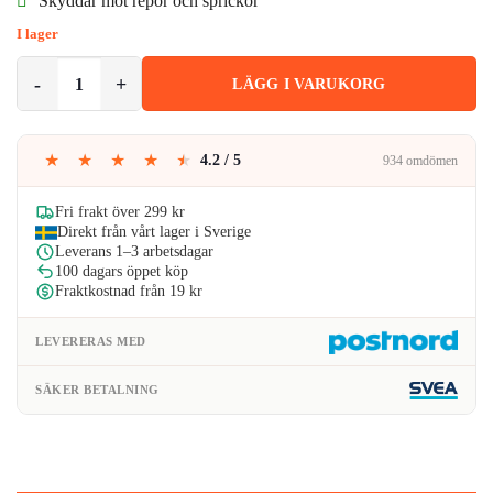
Skyddar mot repor och sprickor
var:
är:
I lager
79kr.
71kr.
2-Pack Samsung Galaxy Note 10 Plus Skärmskydd HD Displayskydd 
LÄGG I VARUKORG
★
★
★
★
★
4.2 / 5
934 omdömen
Fri frakt över 299 kr
Direkt från vårt lager i Sverige
Leverans 1–3 arbetsdagar
100 dagars öppet köp
Fraktkostnad från 19 kr
LEVERERAS MED
SÄKER BETALNING