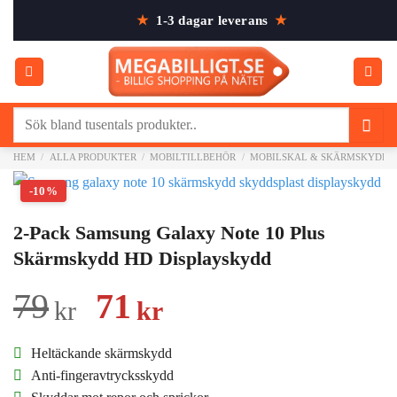
Skip
★
1-3 dagar leverans
★
to
content
Sök
efter:
HEM
/
ALLA PRODUKTER
/
MOBILTILLBEHÖR
/
MOBILSKAL & SKÄRMSKYDD
-10%
2-Pack Samsung Galaxy Note 10 Plus
Skärmskydd HD Displayskydd
Det
Det
79
71
kr
kr
ursprungliga
nuvarande
Heltäckande skärmskydd
priset
priset
Anti-fingeravtrycksskydd