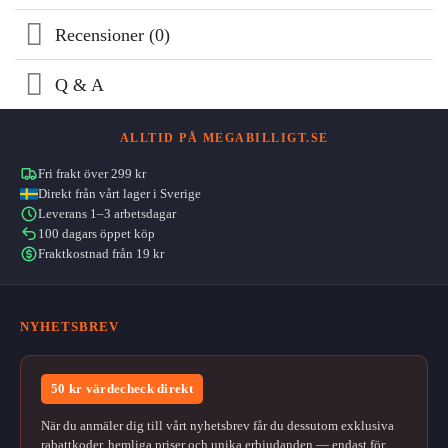
Recensioner (0)
Q & A
ALLTID PÅ MEGABILLIGT.SE
Fri frakt över 299 kr
Direkt från vårt lager i Sverige
Leverans 1–3 arbetsdagar
100 dagars öppet köp
Fraktkostnad från 19 kr
NYHETSBREV
50 kr värdecheck direkt
När du anmäler dig till vårt nyhetsbrev får du dessutom exklusiva
rabattkoder, hemliga priser och unika erbjudanden — endast för