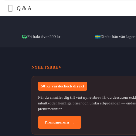
Q & A
Fri frakt över 299 kr
Direkt från vårt lager 
NYHETSBREV
50 kr värdecheck direkt
När du anmäler dig till vårt nyhetsbrev får du dessutom exk
rabattkoder, hemliga priser och unika erbjudanden — endast
prenumeranter.
Prenumerera →