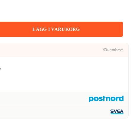
:
kr.
rtresår Grå mängd
LÄGG I VARUKORG
934 omdömen
e