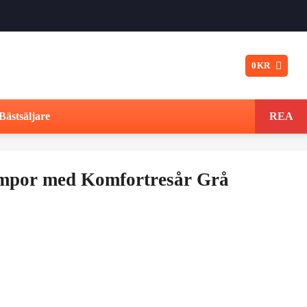
0
KR
Bästsäljare
REA
por med Komfortresår Grå
t
ngliga
varande
iset