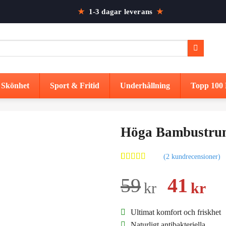
★
1-3 dagar leverans
★
Skönhet
Sport & Fritid
Underhållning
Topp 100 
Höga Bambustrum
(
2
kundrecensioner)
Betygsatt
2
5.00
av 5
Det
De
59
41
kr
kr
baserat på
kundrecensioner
urspru
nu
Ultimat komfort och friskhet
priset
pr
Naturligt antibakteriella