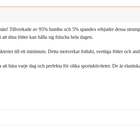
 män! Tillverkade av 95% bambu och 5% spandex erbjuder dessa strump
att dina fötter kan hålla sig fräscha hela dagen.
 bakterier till ett minimum. Detta motverkar fotlukt, svettiga fötter och a
a att bära varje dag och perfekta för olika sportaktiviteter. De är elasti