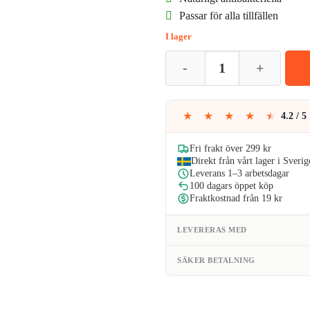
Passar för alla tillfällen
var:
är
I lager
59kr.
41
Höga Bambustrumpor med Komfo
★
★
★
★
★
4.2 / 5
Fri frakt över 299 kr
Direkt från vårt lager i Sverig
Leverans 1–3 arbetsdagar
100 dagars öppet köp
Fraktkostnad från 19 kr
LEVERERAS MED
SÄKER BETALNING