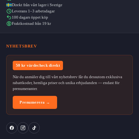
Direkt från vårt lager i Sverige
Leverans 1–3 arbetsdagar
100 dagars öppet köp
Fraktkostnad från 19 kr
NYHETSBREV
50 kr värdecheck direkt
När du anmäler dig till vårt nyhetsbrev får du dessutom exklusiva
rabattkoder, hemliga priser och unika erbjudanden — endast för
prenumeranter.
Prenumerera →