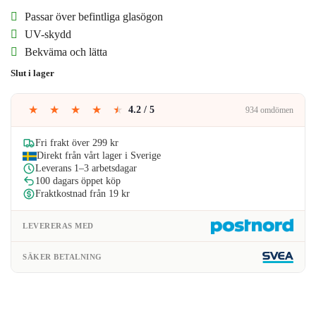
ursprungliga
nuvarande
Passar över befintliga glasögon
priset
priset
UV-skydd
Bekväma och lätta
var:
är:
Slut i lager
149kr.
134kr.
★
★
★
★
★
4.2 / 5
934 omdömen
Fri frakt över 299 kr
Direkt från vårt lager i Sverige
Leverans 1–3 arbetsdagar
100 dagars öppet köp
Fraktkostnad från 19 kr
LEVERERAS MED
SÄKER BETALNING