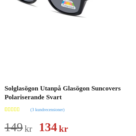
Solglasögon Utanpå Glasögon Suncovers
Polariserande Svart
(
3
kundrecensioner)
Betygsatt
3
5.00
av 5
Det
Det
149
134
kr
kr
baserat på
kundrecensioner