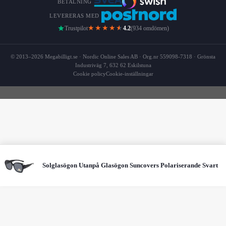
BETALNING
LEVERERAS MED
★★★★
★
Trustpilot
4.2
(934 omdömen)
© 2013–2026 Megabilligt.se · Nordic Online Sales AB · Org.nr 559098-7318 · Grönsta
Industriväg 7, 632 62 Eskilstuna
Cookie policy
Cookie-inställningar
Solglasögon Utanpå Glasögon Suncovers Polariserande Svart