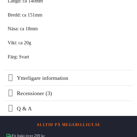
Längd: ca 140mm
Bredd: ca 151mm
Näsa: ca 18mm
Vikt: ca 20g
Färg: Svart
Ytterligare information
Recensioner (3)
Q & A
ALLTID PÅ MEGABILLIGT.SE
Fri frakt över 299 kr