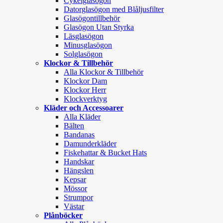
Cykelglasögon
Datorglasögon med Blåljusfilter
Glasögontillbehör
Glasögon Utan Styrka
Läsglasögon
Minusglasögon
Solglasögon
Klockor & Tillbehör
Alla Klockor & Tillbehör
Klockor Dam
Klockor Herr
Klockverktyg
Kläder och Accessoarer
Alla Kläder
Bälten
Bandanas
Damunderkläder
Fiskehattar & Bucket Hats
Handskar
Hängslen
Kepsar
Mössor
Strumpor
Västar
Plånböcker