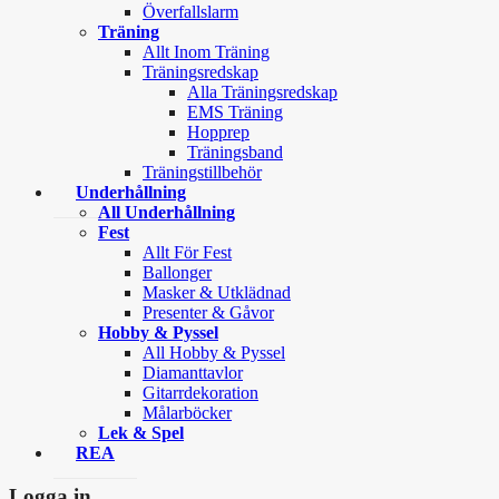
Överfallslarm
Träning
Allt Inom Träning
Träningsredskap
Alla Träningsredskap
EMS Träning
Hopprep
Träningsband
Träningstillbehör
Underhållning
All Underhållning
Fest
Allt För Fest
Ballonger
Masker & Utklädnad
Presenter & Gåvor
Hobby & Pyssel
All Hobby & Pyssel
Diamanttavlor
Gitarrdekoration
Målarböcker
Lek & Spel
REA
Logga in