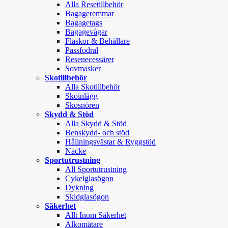
Alla Resetillbehör
Bagageremmar
Bagagetags
Bagagevågar
Flaskor & Behållare
Passfodral
Resenecessärer
Sovmasker
Skotillbehör
Alla Skotillbehör
Skoinlägg
Skosnören
Skydd & Stöd
Alla Skydd & Stöd
Benskydd- och stöd
Hållningsvästar & Ryggstöd
Nacke
Sportutrustning
All Sportutrustning
Cykelglasögon
Dykning
Skidglasögon
Säkerhet
Allt Inom Säkerhet
Alkomätare