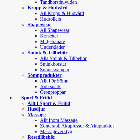
Tandborsthuvuden
Kropp & Hudvård
All Kropp & Hudvård
Hudrollers
Shapewear
All Shapewear
Korsetter
Midjetränare
Underkläder
Smink & Tillbehör
Alla Smink & Tillbehör
Sminkborstar
Sminksvampar
Sömnprodukter
Allt För Sömn
Anti snark
Öronproppar
Sport & Fritid
Allt I Sport & Fritid
Husdjur
Massage
Allt Inom Massage
Zonterapi, Akupressur & Akupunktur
Massageverktyg
Resetillbehör