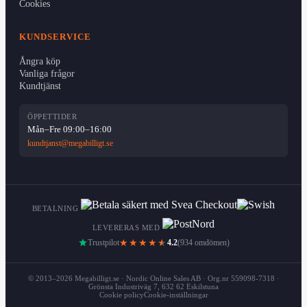
Cookies
KUNDSERVICE
Ångra köp
Vanliga frågor
Kundtjänst
ÖPPETTIDER
Mån–Fre 09:00–16:00
kundtjanst@megabilligt.se
BETALNING
LEVERERAS MED
Trustpilot
★★★★
★
4.2
(934 omdömen)
© 2013–2026 Megabilligt.se · Nordic Online Sales AB · Org.nr 559098-7318 ·
Grönsta Industriväg 7, 632 62 Eskilstuna
Cookie policy
Cookie-inställningar