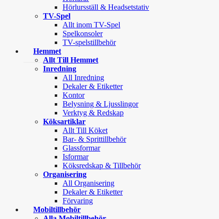
Hörlursställ & Headsetstativ
TV-Spel
Allt inom TV-Spel
Spelkonsoler
TV-spelstillbehör
Hemmet
Allt Till Hemmet
Inredning
All Inredning
Dekaler & Etiketter
Kontor
Belysning & Ljusslingor
Verktyg & Redskap
Köksartiklar
Allt Till Köket
Bar- & Sprittillbehör
Glassformar
Isformar
Köksredskap & Tillbehör
Organisering
All Organisering
Dekaler & Etiketter
Förvaring
Mobiltillbehör
Alla Mobiltillbehör