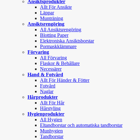
Ansiktsprodukter
Allt För Ansikte
Läppar
Munträning
Ansiktsrengöring
All Ansiktsrengöring
Blotting Paper
Elektroniska Ansiktsborstar
Pormaskklämmare
Förvaring
All Förvaring
Flaskor & Behållare
Necessärer
Hand & Fotvård
Allt För Händer & Fötter
Fotvård
Naglar
Hårprodukter
Allt För Hår
Hårstyling
Hygienprodukter
All Hygien
Eltandborstar och automatiska tandborstar
Munhygien
Tandborstar