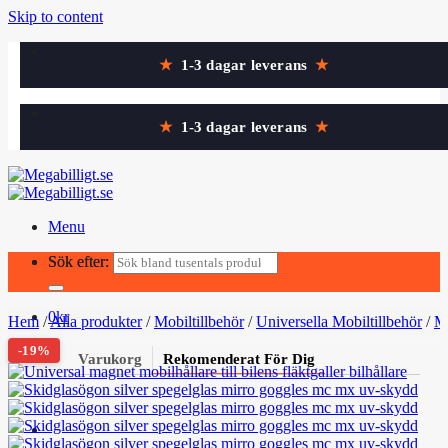
Skip to content
★
1-3 dagar leverans
★
★
1-3 dagar leverans
★
Menu
Sök efter:
Sök efter:
0
kr
Hem
/
Alla produkter
/
Mobiltillbehör
/
Universella Mobiltillbehör
/
Mo
-19%
Varukorg
Rekomenderat För Dig