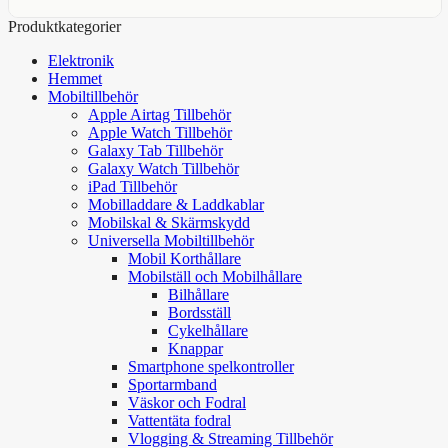
Produktkategorier
Elektronik
Hemmet
Mobiltillbehör
Apple Airtag Tillbehör
Apple Watch Tillbehör
Galaxy Tab Tillbehör
Galaxy Watch Tillbehör
iPad Tillbehör
Mobilladdare & Laddkablar
Mobilskal & Skärmskydd
Universella Mobiltillbehör
Mobil Korthållare
Mobilställ och Mobilhållare
Bilhållare
Bordsställ
Cykelhållare
Knappar
Smartphone spelkontroller
Sportarmband
Väskor och Fodral
Vattentäta fodral
Vlogging & Streaming Tillbehör