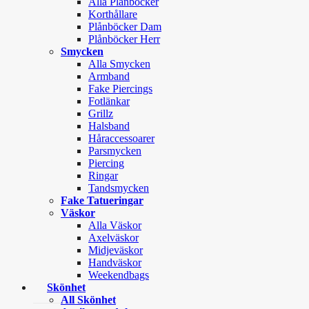
Alla Plånböcker
Korthållare
Plånböcker Dam
Plånböcker Herr
Smycken
Alla Smycken
Armband
Fake Piercings
Fotlänkar
Grillz
Halsband
Håraccessoarer
Parsmycken
Piercing
Ringar
Tandsmycken
Fake Tatueringar
Väskor
Alla Väskor
Axelväskor
Midjeväskor
Handväskor
Weekendbags
Skönhet
All Skönhet