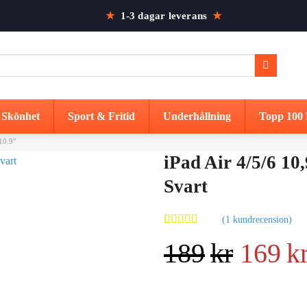
★
1-3 dagar leverans
★
Skönhet
Sport & Fritid
Underhållning
Topp 100 
10.9"
iPad Air 4/5/6 10
Svart
(
1
kundrecension)
Betygsatt
1
Det
189
kr
169
k
3.00
av
5
baserat
på
urspr
kundrecension