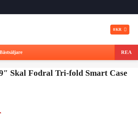
0
KR
Bästsäljare
REA
,9″ Skal Fodral Tri-fold Smart Case
Det
r
ungliga
nuvarande