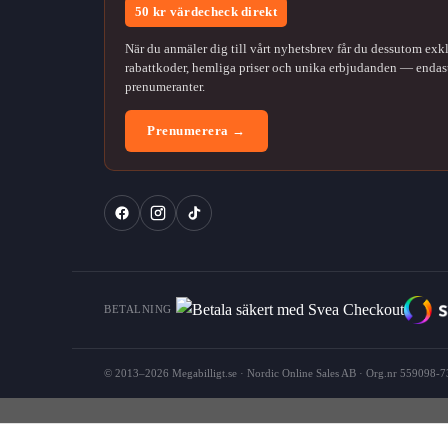
50 kr värdecheck direkt
När du anmäler dig till vårt nyhetsbrev får du dessutom exk
rabattkoder, hemliga priser och unika erbjudanden — endast
prenumeranter.
Prenumerera →
BETALNING
© 2013–2026 Megabilligt.se · Nordic Online Sales AB · Org.nr 559098-73