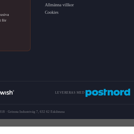
Allmänna villkor
Cookies
lusiva
 för
LEVERERAS MED
18 · Grönsta Industriväg 7, 632 62 Eskilstuna