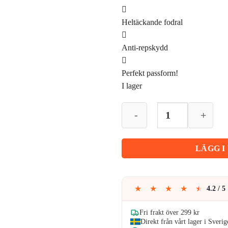
priset
Heltäckande fodral
Anti-repskydd
var:
Perfekt passform!
189kr
I lager
iPad
Air
4/5/6
10,9"
LÄGG I
Skal
Fodral
Tri-
★
★
★
★
★
4.2 / 5
fold
Smart
Fri frakt över 299 kr
Case
Direkt från vårt lager i Sverig
Svart