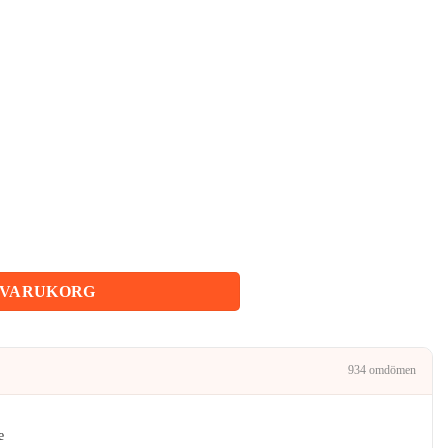
priset
är:
.
169kr.
 VARUKORG
934 omdömen
e