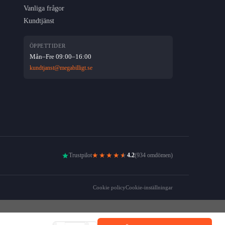
Vanliga frågor
Kundtjänst
ÖPPETTIDER
Mån–Fre 09:00–16:00
kundtjanst@megabilligt.se
★★★★
★
Trustpilot
4.2
(934 omdömen)
Cookie policy
Cookie-inställningar