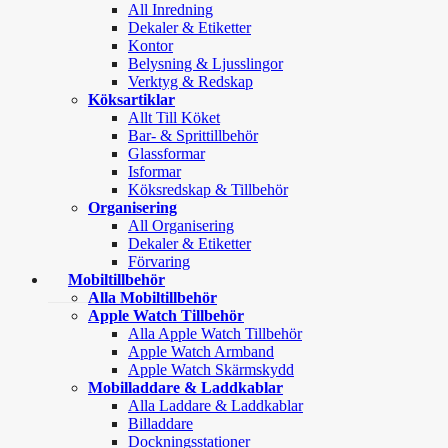
All Inredning
Dekaler & Etiketter
Kontor
Belysning & Ljusslingor
Verktyg & Redskap
Köksartiklar
Allt Till Köket
Bar- & Sprittillbehör
Glassformar
Isformar
Köksredskap & Tillbehör
Organisering
All Organisering
Dekaler & Etiketter
Förvaring
Mobiltillbehör
Alla Mobiltillbehör
Apple Watch Tillbehör
Alla Apple Watch Tillbehör
Apple Watch Armband
Apple Watch Skärmskydd
Mobilladdare & Laddkablar
Alla Laddare & Laddkablar
Billaddare
Dockningsstationer