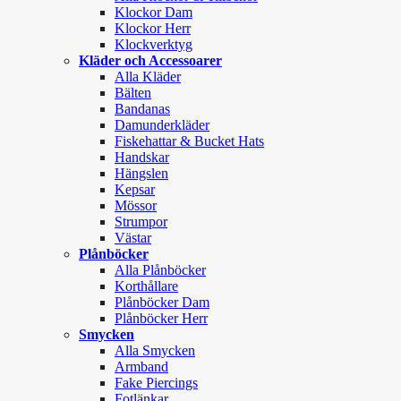
Klockor Dam
Klockor Herr
Klockverktyg
Kläder och Accessoarer
Alla Kläder
Bälten
Bandanas
Damunderkläder
Fiskehattar & Bucket Hats
Handskar
Hängslen
Kepsar
Mössor
Strumpor
Västar
Plånböcker
Alla Plånböcker
Korthållare
Plånböcker Dam
Plånböcker Herr
Smycken
Alla Smycken
Armband
Fake Piercings
Fotlänkar