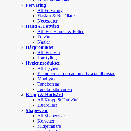
Förvaring
All Förvaring
Flaskor & Behållare
Necessärer
Hand & Fotvård
Allt För Händer & Fötter
Fotvård
Naglar
Hårprodukter
Allt För Hår
Hårstyling
Hygienprodukter
All Hygien
Eltandborstar och automatiska tandborstar
Munhygien
Tandborstar
Tandborsthuvuden
Kropp & Hudvård
All Kropp & Hudvård
Hudrollers
Shapewear
All Shapewear
Korsetter
Midjetränare