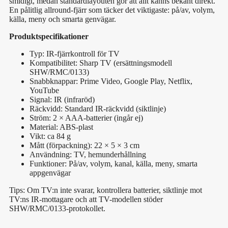
smidigt, medan standardlayouten gör att allt känns bekant direkt.
En pålitlig allround-fjärr som täcker det viktigaste: på/av, volym,
källa, meny och smarta genvägar.
Produktspecifikationer
Typ: IR-fjärrkontroll för TV
Kompatibilitet: Sharp TV (ersättningsmodell
SHW/RMC/0133)
Snabbknappar: Prime Video, Google Play, Netflix,
YouTube
Signal: IR (infraröd)
Räckvidd: Standard IR-räckvidd (siktlinje)
Ström: 2 × AAA-batterier (ingår ej)
Material: ABS-plast
Vikt: ca 84 g
Mått (förpackning): 22 × 5 × 3 cm
Användning: TV, hemunderhållning
Funktioner: På/av, volym, kanal, källa, meny, smarta
appgenvägar
Tips: Om TV:n inte svarar, kontrollera batterier, siktlinje mot
TV:ns IR-mottagare och att TV-modellen stöder
SHW/RMC/0133-protokollet.