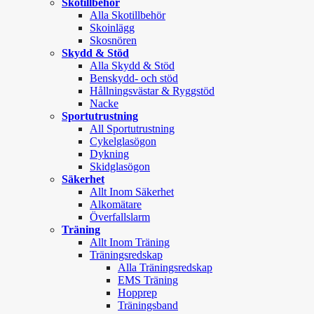
Skotillbehör
Alla Skotillbehör
Skoinlägg
Skosnören
Skydd & Stöd
Alla Skydd & Stöd
Benskydd- och stöd
Hållningsvästar & Ryggstöd
Nacke
Sportutrustning
All Sportutrustning
Cykelglasögon
Dykning
Skidglasögon
Säkerhet
Allt Inom Säkerhet
Alkomätare
Överfallslarm
Träning
Allt Inom Träning
Träningsredskap
Alla Träningsredskap
EMS Träning
Hopprep
Träningsband