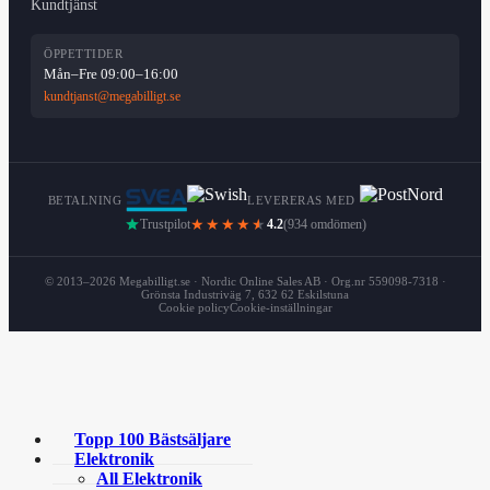
Kundtjänst
ÖPPETTIDER
Mån–Fre 09:00–16:00
kundtjanst@megabilligt.se
BETALNING
LEVERERAS MED
Trustpilot
★★★★
★
4.2
(934 omdömen)
© 2013–2026 Megabilligt.se · Nordic Online Sales AB · Org.nr 559098-7318 ·
Grönsta Industriväg 7, 632 62 Eskilstuna
Cookie policy
Cookie-inställningar
Topp 100 Bästsäljare
Elektronik
All Elektronik