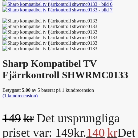
Sharp Kompatibel TV
Fjärrkontroll SHWRMC0133
Betygsatt
5.00
av 5 baserat på
1
kundrecension
(
1
kundrecension)
149
kr
Det ursprungliga
priset var: 149kr.
140
kr
Det