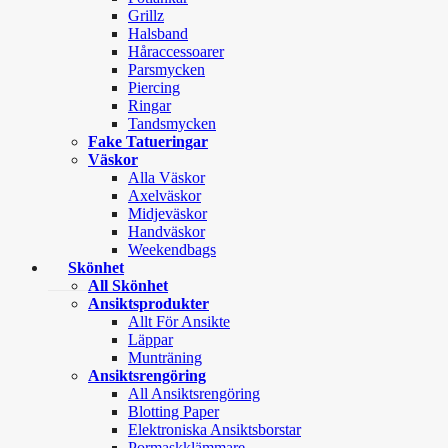
Grillz
Halsband
Håraccessoarer
Parsmycken
Piercing
Ringar
Tandsmycken
Fake Tatueringar
Väskor
Alla Väskor
Axelväskor
Midjeväskor
Handväskor
Weekendbags
Skönhet
All Skönhet
Ansiktsprodukter
Allt För Ansikte
Läppar
Munträning
Ansiktsrengöring
All Ansiktsrengöring
Blotting Paper
Elektroniska Ansiktsborstar
Pormaskklämmare