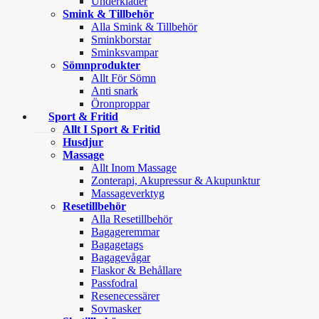
Underkläder
Smink & Tillbehör
Alla Smink & Tillbehör
Sminkborstar
Sminksvampar
Sömnprodukter
Allt För Sömn
Anti snark
Öronproppar
Sport & Fritid
Allt I Sport & Fritid
Husdjur
Massage
Allt Inom Massage
Zonterapi, Akupressur & Akupunktur
Massageverktyg
Resetillbehör
Alla Resetillbehör
Bagageremmar
Bagagetags
Bagagevågar
Flaskor & Behållare
Passfodral
Resenecessärer
Sovmasker