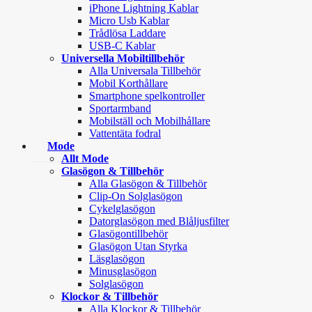
iPhone Lightning Kablar
Micro Usb Kablar
Trådlösa Laddare
USB-C Kablar
Universella Mobiltillbehör
Alla Universala Tillbehör
Mobil Korthållare
Smartphone spelkontroller
Sportarmband
Mobilställ och Mobilhållare
Vattentäta fodral
Mode
Allt Mode
Glasögon & Tillbehör
Alla Glasögon & Tillbehör
Clip-On Solglasögon
Cykelglasögon
Datorglasögon med Blåljusfilter
Glasögontillbehör
Glasögon Utan Styrka
Läsglasögon
Minusglasögon
Solglasögon
Klockor & Tillbehör
Alla Klockor & Tillbehör