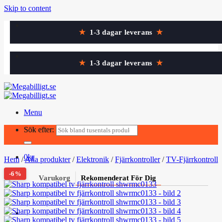
Skip to content
★
1-3 dagar leverans
★
★
1-3 dagar leverans
★
Menu
Sök efter:
Sök efter:
0
kr
Hem
/
Alla produkter
/
Elektronik
/
Fjärrkontroller
/
TV-Fjärrkontrolle
-6%
Varukorg
Rekomenderat För Dig