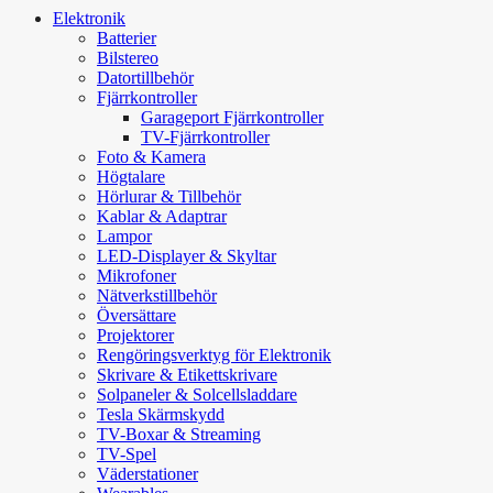
Elektronik
Batterier
Bilstereo
Datortillbehör
Fjärrkontroller
Garageport Fjärrkontroller
TV-Fjärrkontroller
Foto & Kamera
Högtalare
Hörlurar & Tillbehör
Kablar & Adaptrar
Lampor
LED-Displayer & Skyltar
Mikrofoner
Nätverkstillbehör
Översättare
Projektorer
Rengöringsverktyg för Elektronik
Skrivare & Etikettskrivare
Solpaneler & Solcellsladdare
Tesla Skärmskydd
TV-Boxar & Streaming
TV-Spel
Väderstationer