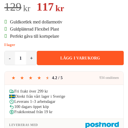
4.00
av 5
Det
Det
129
117
kr
kr
baserat på
kundrecension
ursprungliga
nuvarande
Guldkortlek med dollarmotiv
priset
priset
Guldpläterad Flexibel Plast
Perfekt gåva till kortspelare
var:
är:
I lager
129kr.
117kr.
Guldpläterade Spelkort Poker Kortlek i Guld Dollar mängd
LÄGG I VARUKORG
★
★
★
★
★
4.2 / 5
934 omdömen
Fri frakt över 299 kr
Direkt från vårt lager i Sverige
Leverans 1–3 arbetsdagar
100 dagars öppet köp
Fraktkostnad från 19 kr
LEVERERAS MED