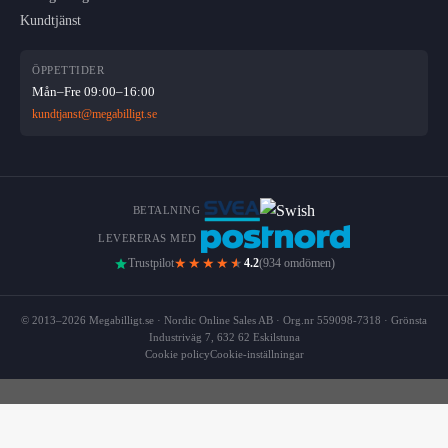
Kundtjänst
ÖPPETTIDER
Mån–Fre 09:00–16:00
kundtjanst@megabilligt.se
BETALNING
LEVERERAS MED
★★★★
★
Trustpilot
4.2
(934 omdömen)
© 2013–2026 Megabilligt.se · Nordic Online Sales AB · Org.nr 559098-7318 · Grönsta
Industriväg 7, 632 62 Eskilstuna
Cookie policy
Cookie-inställningar