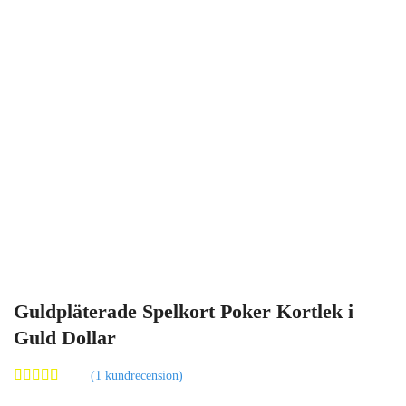
Guldpläterade Spelkort Poker Kortlek i
Guld Dollar
(
1
kundrecension)
Betygsatt
1