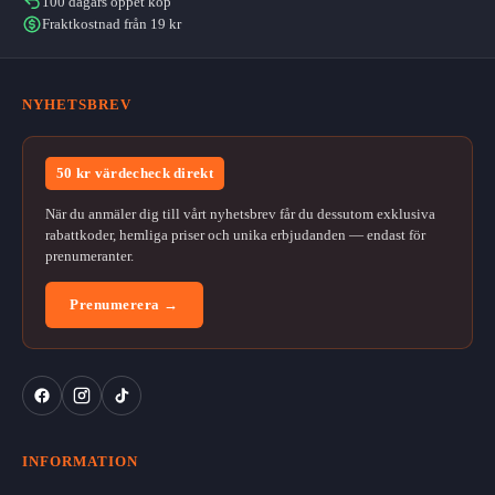
100 dagars öppet köp
Fraktkostnad från 19 kr
NYHETSBREV
50 kr värdecheck direkt
När du anmäler dig till vårt nyhetsbrev får du dessutom exklusiva
rabattkoder, hemliga priser och unika erbjudanden — endast för
prenumeranter.
Prenumerera →
INFORMATION