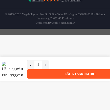
★★★★
★
Trustpilot
4.2
(934 omdömen)
© 2013–2026 Megabilligt.se · Nordic Online Sales AB · Org.nr 559098-7318 · Grönsta
Industriväg 7, 632 62 Eskilstuna
Cookie policy
Cookie-inställningar
Hållningsväst PRO Ryggväst Bättre Hållning L mängd
Hållningsväst PRO Ryggväst Bättre Hållning L
LÄGG I VARUKORG