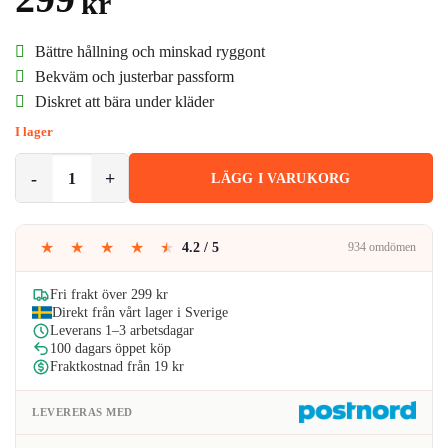
kr
kundrecensioner
Bättre hållning och minskad ryggont
Bekväm och justerbar passform
Diskret att bära under kläder
I lager
Hållningsväst PRO Ryggväst Bättre Hållning L mängd
LÄGG I VARUKORG
★
★
★
★
★
4.2 / 5
934 omdömen
Fri frakt över 299 kr
Direkt från vårt lager i Sverige
Leverans 1–3 arbetsdagar
100 dagars öppet köp
Fraktkostnad från 19 kr
LEVERERAS MED