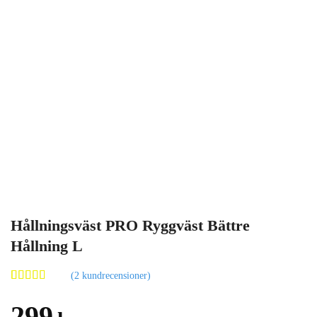
Hållningsväst PRO Ryggväst Bättre
Hållning L
(
2
kundrecensioner)
Betygsatt
2
4.50
av 5
299
baserat på