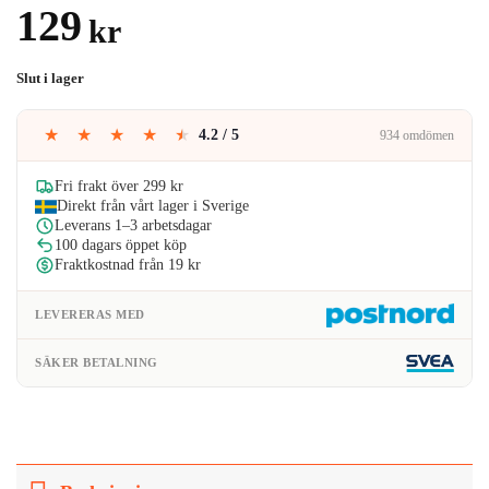
4.00
av 5
129
kr
baserat på
kundrecension
Slut i lager
★
★
★
★
★
4.2 / 5
934 omdömen
Fri frakt över 299 kr
Direkt från vårt lager i Sverige
Leverans 1–3 arbetsdagar
100 dagars öppet köp
Fraktkostnad från 19 kr
LEVERERAS MED
SÄKER BETALNING