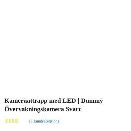
Kameraattrapp med LED | Dummy
Övervakningskamera Svart
(
1
kundrecension)
Betygsatt
1