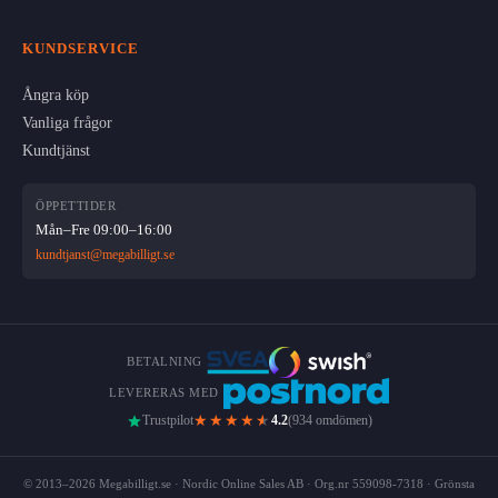
KUNDSERVICE
Ångra köp
Vanliga frågor
Kundtjänst
ÖPPETTIDER
Mån–Fre 09:00–16:00
kundtjanst@megabilligt.se
BETALNING
LEVERERAS MED
★★★★
★
Trustpilot
4.2
(934 omdömen)
© 2013–2026 Megabilligt.se · Nordic Online Sales AB · Org.nr 559098-7318 · Grönsta