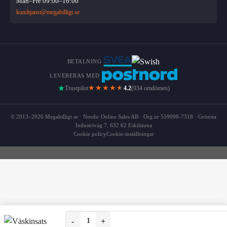
Mån–Fre 09:00–16:00
kundtjanst@megabilligt.se
BETALNING
LEVERERAS MED
★★★★
★
Trustpilot
4.2
(934 omdömen)
© 2013–2026 Megabilligt.se · Nordic Online Sales AB · Org.nr 559098-7318 · Grönsta
Industriväg 7, 632 62 Eskilstuna
Cookie policy
Cookie-inställningar
Väskinsats för Resväska 6-pack Organiseringsset f