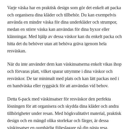
Varje väska har en praktisk design som gör det enkelt att packa
och organisera dina kläder och tillbehör. Du kan exempelvis
använda en mindre väska för dina underkläder och strumpor,
medan en större väska kan användas för dina byxor eller
klänningar. Med hjälp av dessa väskor kan du enkelt packa och
hitta det du behöver utan att behöva gräva igenom hela
resväskan.
När du inte använder dem kan väskinsatserna enkelt vikas ihop
och förvaras platt, vilket sparar utrymme i dina väskor och
resväskor. De tar minimalt med plats och kan lätt packas ned i
en handväska eller ryggsäck för att användas vid behov.
Detta 6-pack med väskinsatser för resväskor den perfekta
lösningen för att organisera och skydda dina kläder och andra
tillhörigheter under resan. Med högkvalitativt material, praktisk
design och en mängd olika storlekar och färger, är dessa
väskinsatser en oumbärlig följeslagare på din nästa resa.