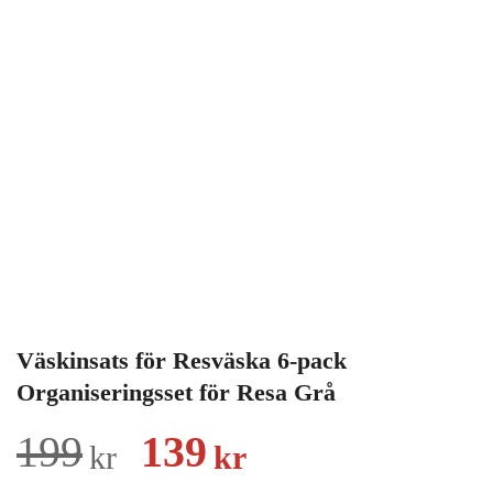
Väskinsats för Resväska 6-pack
Organiseringsset för Resa Grå
Det
Det
199
139
kr
kr