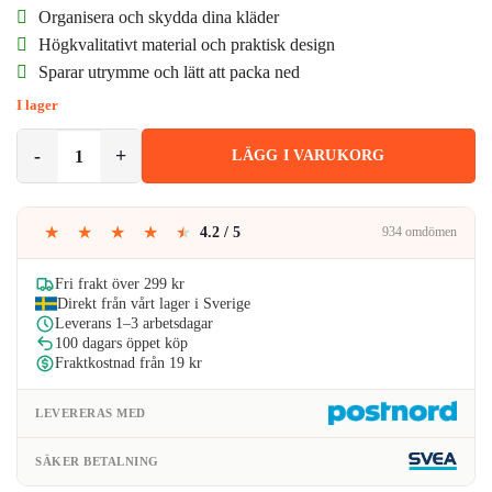
ursprungliga
nuvarande
Organisera och skydda dina kläder
priset
priset
Högkvalitativt material och praktisk design
Sparar utrymme och lätt att packa ned
var:
är:
I lager
199kr.
139kr.
Väskinsats för Resväska 6-pack Organiseringsset för Resa Grå mängd
LÄGG I VARUKORG
★
★
★
★
★
4.2 / 5
934 omdömen
Fri frakt över 299 kr
Direkt från vårt lager i Sverige
Leverans 1–3 arbetsdagar
100 dagars öppet köp
Fraktkostnad från 19 kr
LEVERERAS MED
SÄKER BETALNING