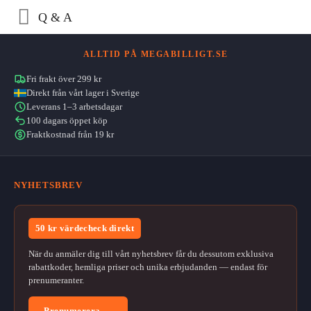
Q & A
ALLTID PÅ MEGABILLIGT.SE
Fri frakt över 299 kr
Direkt från vårt lager i Sverige
Leverans 1–3 arbetsdagar
100 dagars öppet köp
Fraktkostnad från 19 kr
NYHETSBREV
50 kr värdecheck direkt
När du anmäler dig till vårt nyhetsbrev får du dessutom exklusiva
rabattkoder, hemliga priser och unika erbjudanden — endast för
prenumeranter.
Prenumerera →