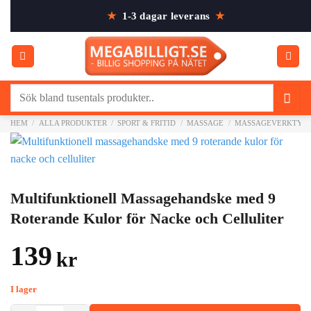
Skip
★
1-3 dagar leverans
★
to
content
Sök
efter:
HEM
/
ALLA PRODUKTER
/
SPORT & FRITID
/
MASSAGE
/
MASSAGEVERKTYG
Multifunktionell Massagehandske med 9
Roterande Kulor för Nacke och Celluliter
139
kr
I lager