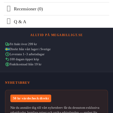
Recensioner (0)
Q & A
ALLTID PÅ MEGABILLIGT.SE
Fri frakt över 299 kr
Direkt från vårt lager i Sverige
Leverans 1–3 arbetsdagar
100 dagars öppet köp
Fraktkostnad från 19 kr
NYHETSBREV
50 kr värdecheck direkt
När du anmäler dig till vårt nyhetsbrev får du dessutom exklusiva
rabattkoder, hemliga priser och unika erbjudanden — endast för