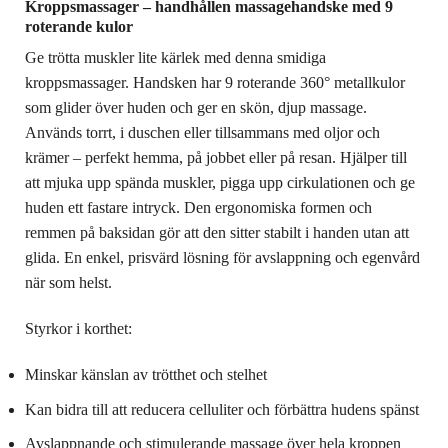
Kroppsmassager – handhållen massagehandske med 9
roterande kulor
Ge trötta muskler lite kärlek med denna smidiga
kroppsmassager. Handsken har 9 roterande 360° metallkulor
som glider över huden och ger en skön, djup massage.
Används torrt, i duschen eller tillsammans med oljor och
krämer – perfekt hemma, på jobbet eller på resan. Hjälper till
att mjuka upp spända muskler, pigga upp cirkulationen och ge
huden ett fastare intryck. Den ergonomiska formen och
remmen på baksidan gör att den sitter stabilt i handen utan att
glida. En enkel, prisvärd lösning för avslappning och egenvård
när som helst.
Styrkor i korthet:
Minskar känslan av trötthet och stelhet
Kan bidra till att reducera celluliter och förbättra hudens spänst
Avslappnande och stimulerande massage över hela kroppen