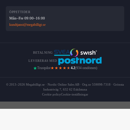
ÖPPETTIDER
Mån–Fre 09:00–16:00
kundtjanst@megabilligt.se
BETALNING
LEVERERAS MED
★★★★
★
Trustpilot
4.2
(934 omdömen)
© 2013–2026 Megabilligt.se · Nordic Online Sales AB · Org.nr 559098-7318 · Grönsta
Industriväg 7, 632 62 Eskilstuna
Cookie policy
Cookie-inställningar