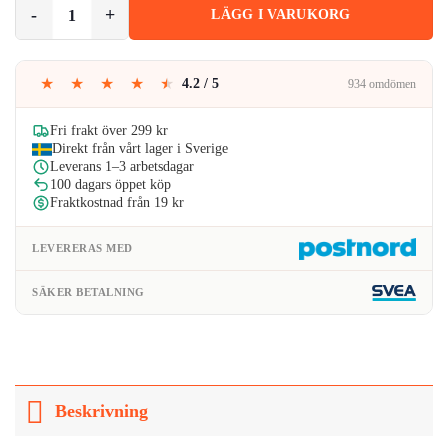
Multifunktionell Massagehandske med 9 Roterande Kulor för Nacke oc
LÄGG I VARUKORG
★
★
★
★
★
4.2 / 5
934 omdömen
Fri frakt över 299 kr
Direkt från vårt lager i Sverige
Leverans 1–3 arbetsdagar
100 dagars öppet köp
Fraktkostnad från 19 kr
LEVERERAS MED
SÄKER BETALNING
Beskrivning