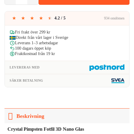
var:
är:
149kr.
119kr.
★
★
★
★
★
4.2 / 5
934 omdömen
Fri frakt över 299 kr
Direkt från vårt lager i Sverige
Leverans 1–3 arbetsdagar
100 dagars öppet köp
Fraktkostnad från 19 kr
LEVERERAS MED
SÄKER BETALNING
Beskrivning
Crystal Pimpsten Fotfil 3D Nano Glas