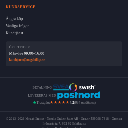
KUNDSERVICE
Ångra köp
Vanliga frågor
Kundtjänst
ÖPPETTIDER
Mån–Fre 09:00–16:00
kundtjanst@megabilligt.se
BETALNING
LEVERERAS MED
★★★★
★
Trustpilot
4.2
(934 omdömen)
© 2013–2026 Megabilligt.se · Nordic Online Sales AB · Org.nr 559098-7318 · Grönsta
Industriväg 7, 632 62 Eskilstuna