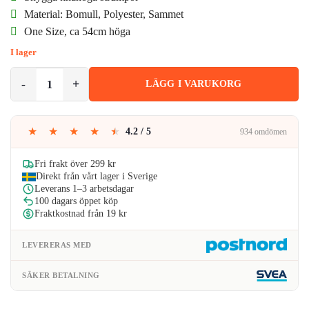
priset
priset
Material: Bomull, Polyester, Sammet
One Size, ca 54cm höga
var:
är:
I lager
79kr.
65kr.
Svarta Knästrumpor Höga Strumpor Thigh High Svart mängd
LÄGG I VARUKORG
★
★
★
★
★
4.2 / 5
934 omdömen
Fri frakt över 299 kr
Direkt från vårt lager i Sverige
Leverans 1–3 arbetsdagar
100 dagars öppet köp
Fraktkostnad från 19 kr
LEVERERAS MED
SÄKER BETALNING