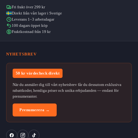
Fri frakt över 299 kr
Direkt från vårt lager i Sverige
Leverans 1–3 arbetsdagar
100 dagars öppet köp
Fraktkostnad från 19 kr
NYHETSBREV
50 kr värdecheck direkt
När du anmäler dig till vårt nyhetsbrev får du dessutom exklusiva
rabattkoder, hemliga priser och unika erbjudanden — endast för
prenumeranter.
Prenumerera →