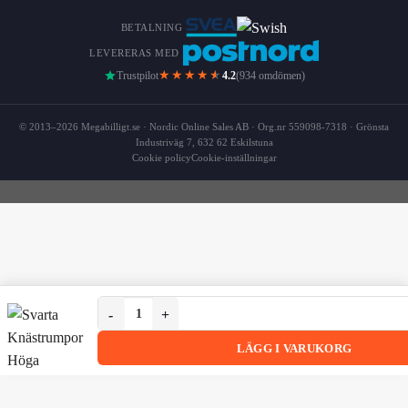
BETALNING
LEVERERAS MED
★★★★
★
Trustpilot
4.2
(934 omdömen)
© 2013–2026 Megabilligt.se · Nordic Online Sales AB · Org.nr 559098-7318 · Grönsta
Industriväg 7, 632 62 Eskilstuna
Cookie policy
Cookie-inställningar
Svarta Knästrumpor Höga Strumpor Thigh High Svar
Svarta Knästrumpor Höga Strumpor Thigh High Svart
LÄGG I VARUKORG