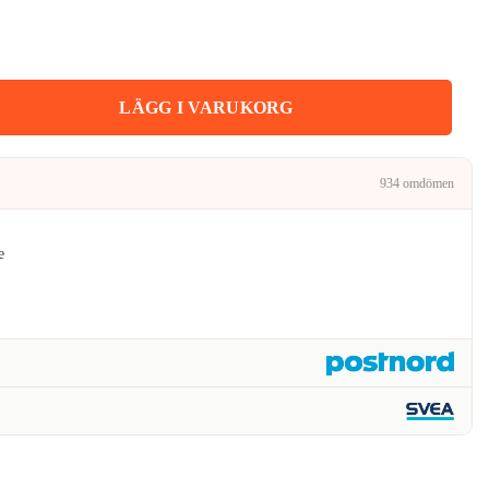
:
kr.
 Mössa Fiskarmössa mängd
LÄGG I VARUKORG
934 omdömen
e