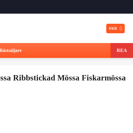
0
KR
Bästsäljare
REA
ssa Ribbstickad Mössa Fiskarmössa
t
ngliga
varande
iset