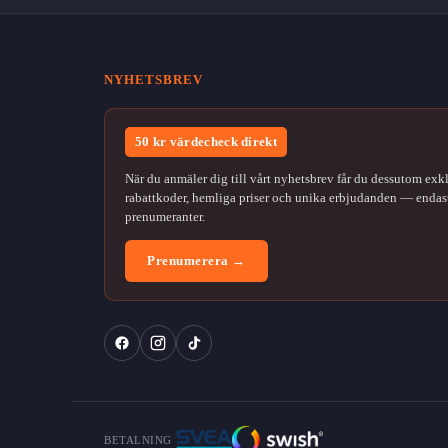
NYHETSBREV
50 kr värdecheck direkt
När du anmäler dig till vårt nyhetsbrev får du dessutom exk
rabattkoder, hemliga priser och unika erbjudanden — endast
prenumeranter.
Prenumerera →
BETALNING