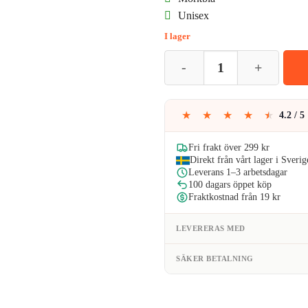
Unisex
var:
är
I lager
79kr.
74
Mörkblå Sotarmössa Ribbstickad
★
★
★
★
★
4.2 / 5
Fri frakt över 299 kr
Direkt från vårt lager i Sverig
Leverans 1–3 arbetsdagar
100 dagars öppet köp
Fraktkostnad från 19 kr
LEVERERAS MED
SÄKER BETALNING