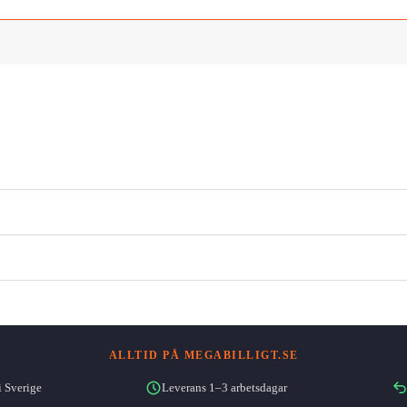
ALLTID PÅ MEGABILLIGT.SE
i Sverige
Leverans 1–3 arbetsdagar