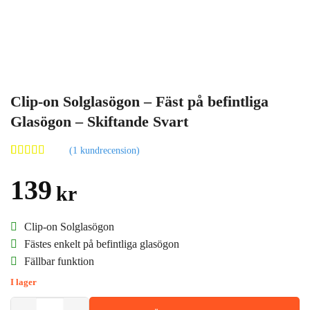
Clip-on Solglasögon – Fäst på befintliga
Glasögon – Skiftande Svart
(
1
kundrecension)
Betygsatt
1
5.00
av 5
139
kr
baserat på
kundrecension
Clip-on Solglasögon
Fästes enkelt på befintliga glasögon
Fällbar funktion
I lager
Clip-on Solglasögon - Fäst på befintliga Glasögon - Skiftande Svart m