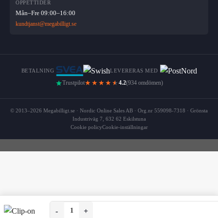
ÖPPETTIDER
Mån–Fre 09:00–16:00
kundtjanst@megabilligt.se
BETALNING
LEVERERAS MED
★★★★
★
Trustpilot
4.2
(934 omdömen)
© 2013–2026 Megabilligt.se · Nordic Online Sales AB · Org.nr 559098-7318 · Grönsta
Industriväg 7, 632 62 Eskilstuna
Cookie policy
Cookie-inställningar
Clip-on Solglasögon - Fäst på befintliga Glasögon - Ski