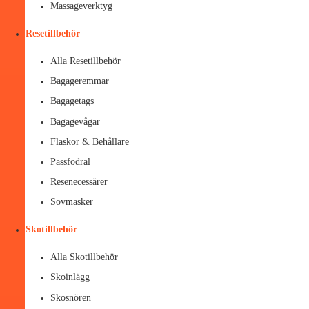
Massageverktyg
Resetillbehör
Alla Resetillbehör
Bagageremmar
Bagagetags
Bagagevågar
Flaskor & Behållare
Passfodral
Resenecessärer
Sovmasker
Skotillbehör
Alla Skotillbehör
Skoinlägg
Skosnören