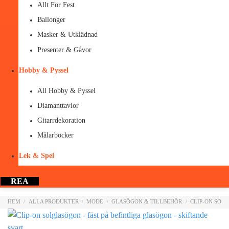
Allt För Fest
Ballonger
Masker & Utklädnad
Presenter & Gåvor
Hobby & Pyssel
All Hobby & Pyssel
Diamanttavlor
Gitarrdekoration
Målarböcker
Lek & Spel
REA
HEM
/
ALLA PRODUKTER
/
MODE
/
GLASÖGON & TILLBEHÖR
/
CLIP-ON SOL