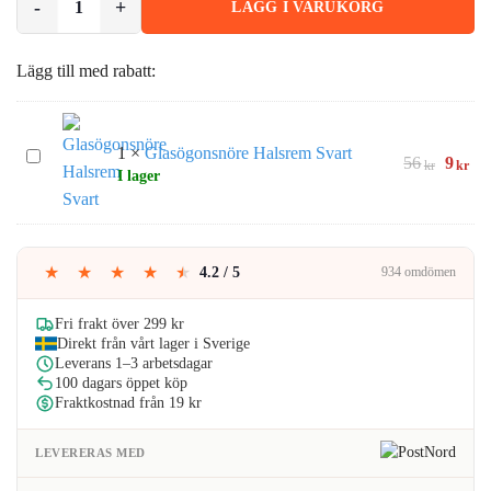
LÄGG I VARUKORG
Lägg till med rabatt:
1
×
Glasögonsnöre Halsrem Svart
Glasögonsnöre
Det
De
56
9
kr
kr
I lager
Halsrem
urspru
nu
Svart
priset
pri
var:
är:
56kr.
9kr
★
★
★
★
★
4.2 / 5
934 omdömen
Fri frakt över 299 kr
Direkt från vårt lager i Sverige
Leverans 1–3 arbetsdagar
100 dagars öppet köp
Fraktkostnad från 19 kr
LEVERERAS MED