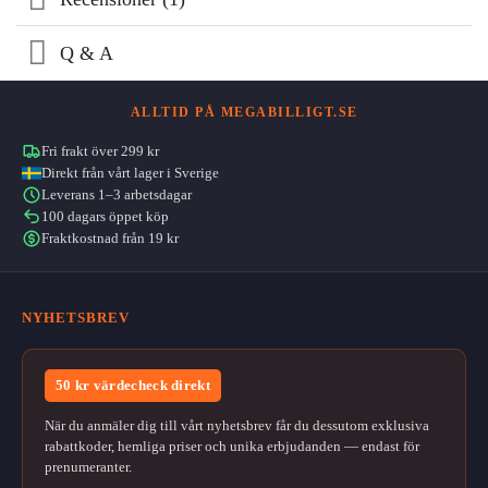
Q & A
ALLTID PÅ MEGABILLIGT.SE
Fri frakt över 299 kr
Direkt från vårt lager i Sverige
Leverans 1–3 arbetsdagar
100 dagars öppet köp
Fraktkostnad från 19 kr
NYHETSBREV
50 kr värdecheck direkt
När du anmäler dig till vårt nyhetsbrev får du dessutom exklusiva
rabattkoder, hemliga priser och unika erbjudanden — endast för
prenumeranter.