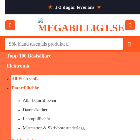
Skip
★
1-3 dagar leverans
★
to
content
Sök
efter:
Topp 100 Bästsäljare
Elektronik
All Elektronik
Datortillbehör
Alla Datortillbehör
Datorsäkerhet
Laptoptillbehör
Musmattor & Skrivbordsunderlägg