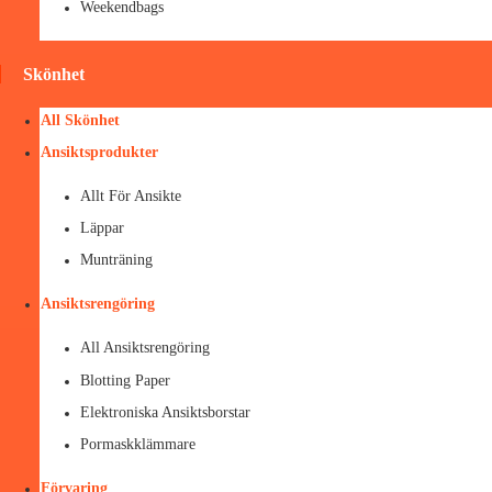
Weekendbags
Skönhet
All Skönhet
Ansiktsprodukter
Allt För Ansikte
Läppar
Munträning
Ansiktsrengöring
All Ansiktsrengöring
Blotting Paper
Elektroniska Ansiktsborstar
Pormaskklämmare
Förvaring