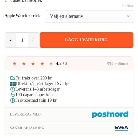
Justerbar storlek
var:
är:
RENSA
149kr.
140kr.
Apple Watch storlek
Beige Apple Watch 1/2/3/4/5/6/SE Klockarmband Silikon mängd
LÄGG I VARUKORG
★
★
★
★
★
4.2 / 5
934 omdömen
Fri frakt över 299 kr
Direkt från vårt lager i Sverige
Leverans 1–3 arbetsdagar
100 dagars öppet köp
Fraktkostnad från 19 kr
LEVERERAS MED
SÄKER BETALNING