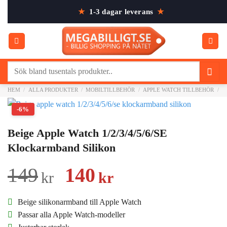
Skip
★
1-3 dagar leverans
★
to
content
Sök
efter:
HEM
/
ALLA PRODUKTER
/
MOBILTILLBEHÖR
/
APPLE WATCH TILLBEHÖR
/
A
-6%
Beige Apple Watch 1/2/3/4/5/6/SE
Klockarmband Silikon
Det
Det
149
140
kr
kr
ursprungliga
nuvarande
Beige silikonarmband till Apple Watch
priset
priset
Passar alla Apple Watch-modeller