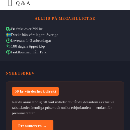
Q & A
ALLTID PÅ MEGABILLIGT.SE
Fri frakt över 299 kr
Direkt från vårt lager i Sverige
Leverans 1–3 arbetsdagar
100 dagars öppet köp
Fraktkostnad från 19 kr
NYHETSBREV
50 kr värdecheck direkt
När du anmäler dig till vårt nyhetsbrev får du dessutom exklusiva
rabattkoder, hemliga priser och unika erbjudanden — endast för
prenumeranter.
Prenumerera →