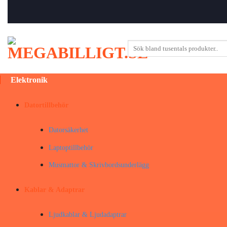
Skip
to
content
Sök
efter:
Elektronik
Datortillbehör
Datorsäkerhet
Laptoptillbehör
Musmattor & Skrivbordsunderlägg
Kablar & Adaptrar
Ljudkablar & Ljudadaptrar