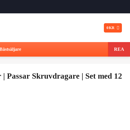
0
KR
Bästsäljare
REA
 | Passar Skruvdragare | Set med 12
Det
ungliga
nuvarande