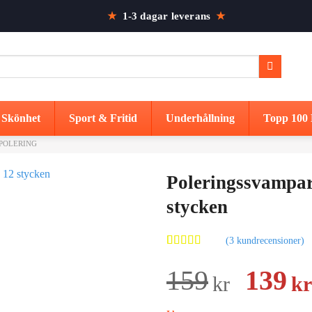
★
1-3 dagar leverans
★
Skönhet
Sport & Fritid
Underhållning
Topp 100 
POLERING
Poleringssvampar
stycken
(
3
kundrecensioner)
Betygsatt
3
5.00
av 5
Det
159
139
kr
kr
baserat på
kundrecensioner
urspr