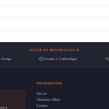
ALLTID PÅ MEGABILLIGT.SE
i Sverige
Leverans 1–3 arbetsdagar
INFORMATION
Om oss
Allmänna villkor
Cookies
lusiva