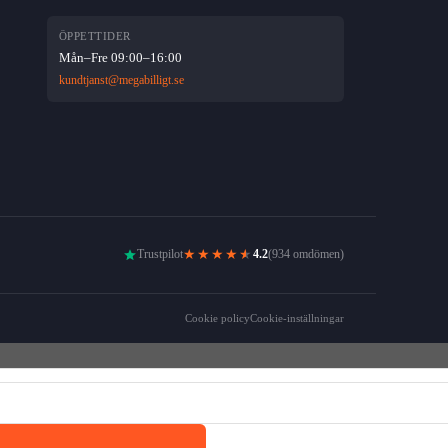
ÖPPETTIDER
Mån–Fre 09:00–16:00
kundtjanst@megabilligt.se
★★★★
★
Trustpilot
4.2
(934 omdömen)
Cookie policy
Cookie-inställningar