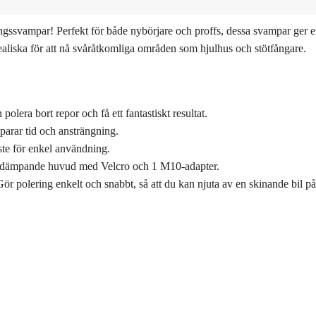
eringssvampar! Perfekt för både nybörjare och proffs, dessa svampar ge
ealiska för att nå svåråtkomliga områden som hjulhus och stötfångare.
olera bort repor och få ett fantastiskt resultat.
sparar tid och ansträngning.
ste för enkel användning.
stötdämpande huvud med Velcro och 1 M10-adapter.
 Gör polering enkelt och snabbt, så att du kan njuta av en skinande bil på