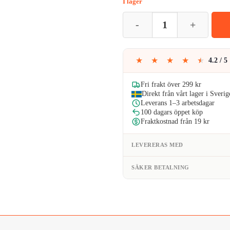
I lager
prise
Poleringssvampar | Passar Skruvd
var:
159kr
★
★
★
★
★
4.2 / 5
Fri frakt över 299 kr
Direkt från vårt lager i Sverig
Leverans 1–3 arbetsdagar
100 dagars öppet köp
Fraktkostnad från 19 kr
LEVERERAS MED
SÄKER BETALNING